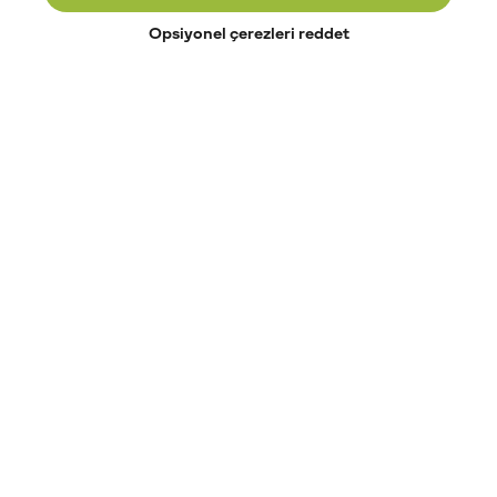
Opsiyonel çerezleri reddet
Paribu’yu keşfet
Eğitimler
Etkinlikler
Açık pozisyonlar
Paribu sistem durumu
API dokümantasyonu
Paribu rehberi
Kripto varlık nasıl alınır?
Kripto varlık nedir?
Paribu para yatırma
Paribu para çekme
Token nedir?
Altcoin nedir?