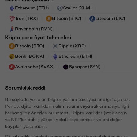
Ethereum (ETH)
Stellar (XLM)
Tron (TRX)
Bitcoin (BTC)
Litecoin (LTC)
Ravencoin (RVN)
Kripto para fiyat tahminleri
Bitcoin (BTC)
Ripple (XRP)
Bonk (BONK)
Ethereum (ETH)
Avalanche (AVAX)
Synapse (SYN)
Sorumluluk reddi
Bu sayfada yer alan bilgiler yatırım tavsiyesi niteliği taşımaz.
Paribu, dijital varlıkların alım-satımı veya saklanmasıyla ilgili
herhangi bir öneride bulunmaz. Kripto varlıklar (stablecoin
ve NFT'ler dahil), yüksek volatiliteye sahiptir ve ani değer
kayıpları yaşanabilir.
Dijital varlık işlemleri yapmadan önce finansal durumunuzu