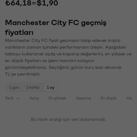
₺64,18
≈
$1,90
Manchester City FC geçmiş
fiyatları
Manchester City FC fiyat geçmişini takip ederek kripto
varlıkların zaman içindeki performansını izleyin. Aşağıdaki
tabloyu kullanarak açılış ve kapanış değerlerini, en yüksek ve
en düşük fiyatları ve işlem hacmini kolayca
görüntüleyebilirsiniz. Seçtiğiniz günün kuru baz alınarak
TL'ye çevrilmiştir.
1 gün
1 hafta
1 ay
Tarih
Açılış
En yüksek
Kapanış
En düşük
Haci
Bu tarih aralığı için veri bulunamadı.