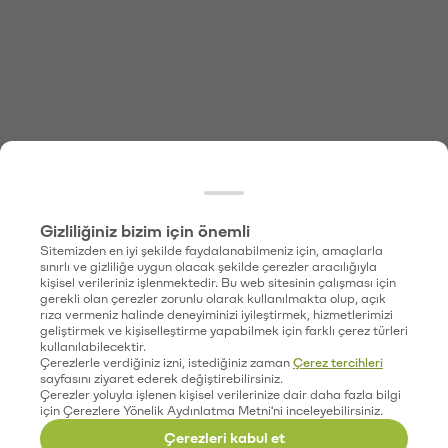
Gizliliğiniz bizim için önemli
Sitemizden en iyi şekilde faydalanabilmeniz için, amaçlarla
sınırlı ve gizliliğe uygun olacak şekilde çerezler aracılığıyla
kişisel verileriniz işlenmektedir. Bu web sitesinin çalışması için
gerekli olan çerezler zorunlu olarak kullanılmakta olup, açık
rıza vermeniz halinde deneyiminizi iyileştirmek, hizmetlerimizi
geliştirmek ve kişiselleştirme yapabilmek için farklı çerez türleri
kullanılabilecektir.
Çerezlerle verdiğiniz izni, istediğiniz zaman
Çerez tercihleri
sayfasını ziyaret ederek değiştirebilirsiniz.
Çerezler yoluyla işlenen kişisel verilerinize dair daha fazla bilgi
için Çerezlere Yönelik Aydınlatma Metni'ni inceleyebilirsiniz.
Çerezleri kabul et