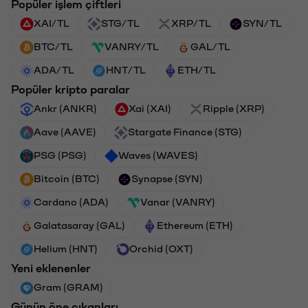
Popüler işlem çiftleri
XAI/TL
STG/TL
XRP/TL
SYN/TL
BTC/TL
VANRY/TL
GAL/TL
ADA/TL
HNT/TL
ETH/TL
Popüler kripto paralar
Ankr (ANKR)
Xai (XAI)
Ripple (XRP)
Aave (AAVE)
Stargate Finance (STG)
PSG (PSG)
Waves (WAVES)
Bitcoin (BTC)
Synapse (SYN)
Cardano (ADA)
Vanar (VANRY)
Galatasaray (GAL)
Ethereum (ETH)
Helium (HNT)
Orchid (OXT)
Yeni eklenenler
Gram (GRAM)
Günün öne çıkanları