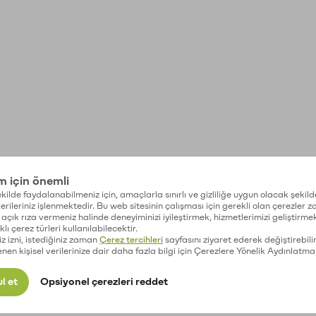
im için önemli
kilde faydalanabilmeniz için, amaçlarla sınırlı ve gizliliğe uygun olacak şekild
 verileriniz işlenmektedir. Bu web sitesinin çalışması için gerekli olan çerezler 
açık rıza vermeniz halinde deneyiminizi iyileştirmek, hizmetlerimizi geliştirmek
lı çerez türleri kullanılabilecektir.
iz izni, istediğiniz zaman
Çerez tercihleri
sayfasını ziyaret ederek değiştirebilir
enen kişisel verilerinize dair daha fazla bilgi için Çerezlere Yönelik Aydınlatma
l et
Opsiyonel çerezleri reddet