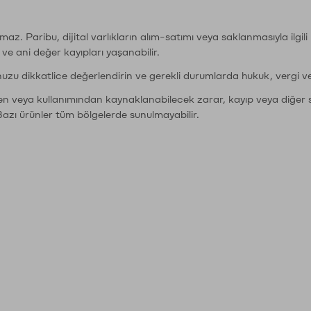
şımaz. Paribu, dijital varlıkların alım-satımı veya saklanmasıyla ilgi
r ve ani değer kayıpları yaşanabilir.
nuzu dikkatlice değerlendirin ve gerekli durumlarda hukuk, vergi v
den veya kullanımından kaynaklanabilecek zarar, kayıp veya diğer 
Bazı ürünler tüm bölgelerde sunulmayabilir.