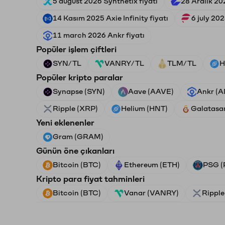
5 august 2026 Synthetix fiyatı
28 Aralık 20
14 Kasım 2025 Axie Infinity fiyatı
6 july 202
11 march 2026 Ankr fiyatı
Popüler işlem çiftleri
SYN/TL
VANRY/TL
TLM/TL
H
Popüler kripto paralar
Synapse (SYN)
Aave (AAVE)
Ankr (
Ripple (XRP)
Helium (HNT)
Galatasa
Yeni eklenenler
Gram (GRAM)
Günün öne çıkanları
Bitcoin (BTC)
Ethereum (ETH)
PSG (
Kripto para fiyat tahminleri
Bitcoin (BTC)
Vanar (VANRY)
Ripple