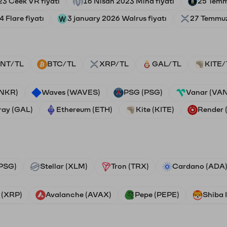
23 Ceek VR fiyatı
16 Nisan 2023 Mina fiyatı
25 Temm
4 Flare fiyatı
3 january 2026 Walrus fiyatı
27 Temmuz 
NT/TL
BTC/TL
XRP/TL
GAL/TL
KITE/
ANKR)
Waves (WAVES)
PSG (PSG)
Vanar (VA
ray (GAL)
Ethereum (ETH)
Kite (KITE)
Render
PSG)
Stellar (XLM)
Tron (TRX)
Cardano (ADA
 (XRP)
Avalanche (AVAX)
Pepe (PEPE)
Shiba 