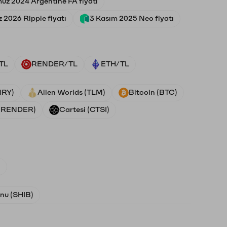
uz 2024 Argentine FA fiyatı
2026 Ripple fiyatı
3 Kasım 2025 Neo fiyatı
TL
RENDER/TL
ETH/TL
NRY)
Alien Worlds (TLM)
Bitcoin (BTC)
 (RENDER)
Cartesi (CTSI)
)
Inu (SHIB)