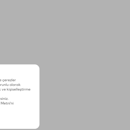
e çerezler
zorunlu olarak
 ve kişiselleştirme
siniz.
 Metni'ni