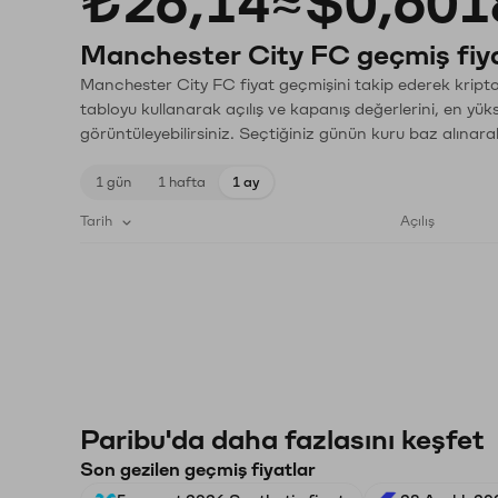
₺26,14
≈
$0,601
Manchester City FC geçmiş fiya
Manchester City FC fiyat geçmişini takip ederek kripto 
tabloyu kullanarak açılış ve kapanış değerlerini, en yük
görüntüleyebilirsiniz. Seçtiğiniz günün kuru baz alınarak
1 gün
1 hafta
1 ay
Tarih
Açılış
Paribu'da daha fazlasını keşfet
Son gezilen geçmiş fiyatlar