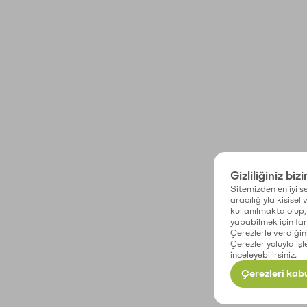
Gizliliğiniz biz
Sitemizden en iyi şe
aracılığıyla kişisel
kullanılmakta olup, 
yapabilmek için fark
Çerezlerle verdiğin
Çerezler yoluyla işl
inceleyebilirsiniz.
Çerezleri kabu