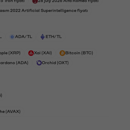
5 Tron fiyatı
28 july 2026 Alfa Romeo fiyatı
asım 2022 Artificial Superintelligence fiyatı
L
ADA/TL
ETH/TL
pple (XRP)
Xai (XAI)
Bitcoin (BTC)
ardano (ADA)
Orchid (OXT)
)
he (AVAX)