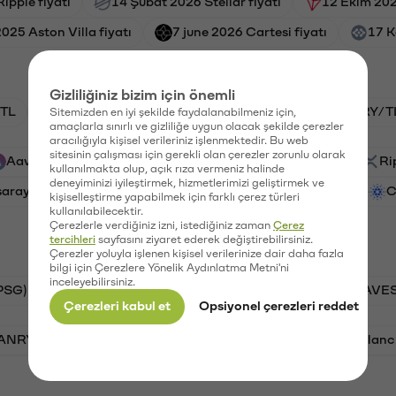
ipple fiyatı
14 Şubat 2026 Stellar fiyatı
12 Ekim 202
2025 Aston Villa fiyatı
7 june 2026 Cartesi fiyatı
17 K
Gizliliğiniz bizim için önemli
TL
HNT/TL
BTC/TL
GAL/TL
VANRY/T
Sitemizden en iyi şekilde faydalanabilmeniz için,
amaçlarla sınırlı ve gizliliğe uygun olacak şekilde çerezler
aracılığıyla kişisel verileriniz işlenmektedir. Bu web
sitesinin çalışması için gerekli olan çerezler zorunlu olarak
Aave (AAVE)
PSG (PSG)
Waves (WAVES)
Ri
kullanılmakta olup, açık rıza vermeniz halinde
deneyiminizi iyileştirmek, hizmetlerimizi geliştirmek ve
saray (GAL)
Ethereum (ETH)
Vanar (VANRY)
C
kişiselleştirme yapabilmek için farklı çerez türleri
kullanılabilecektir.
Çerezlerle verdiğiniz izni, istediğiniz zaman
Çerez
tercihleri
sayfasını ziyaret ederek değiştirebilirsiniz.
Çerezler yoluyla işlenen kişisel verilerinize dair daha fazla
bilgi için Çerezlere Yönelik Aydınlatma Metni'ni
inceleyebilirsiniz.
PSG)
Bitcoin (BTC)
Tron (TRX)
Waves (WAVES
Çerezleri kabul et
Opsiyonel çerezleri reddet
VANRY)
Bonk (BONK)
Ethereum (ETH)
Avalanc