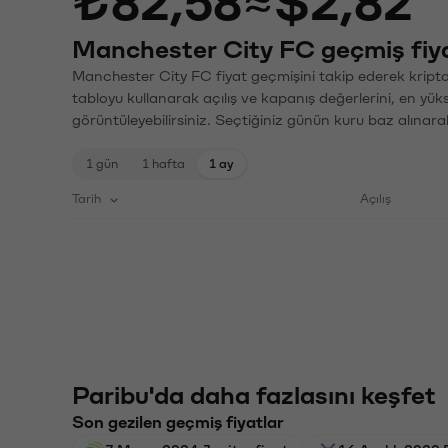
₺82,58
≈
$2,82
Manchester City FC geçmiş fiya
Manchester City FC fiyat geçmişini takip ederek kripto 
tabloyu kullanarak açılış ve kapanış değerlerini, en yük
görüntüleyebilirsiniz. Seçtiğiniz günün kuru baz alınarak
1 gün
1 hafta
1 ay
Tarih
Açılış
Paribu'da daha fazlasını keşfet
Son gezilen geçmiş fiyatlar