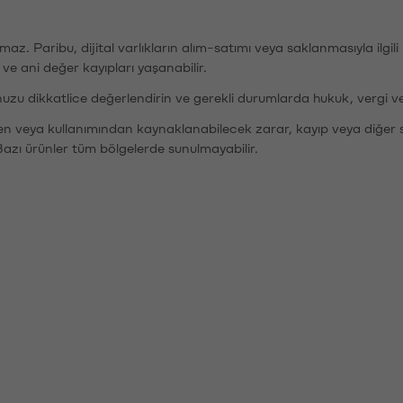
şımaz. Paribu, dijital varlıkların alım-satımı veya saklanmasıyla ilgi
r ve ani değer kayıpları yaşanabilir.
nuzu dikkatlice değerlendirin ve gerekli durumlarda hukuk, vergi v
den veya kullanımından kaynaklanabilecek zarar, kayıp veya diğer 
Bazı ürünler tüm bölgelerde sunulmayabilir.