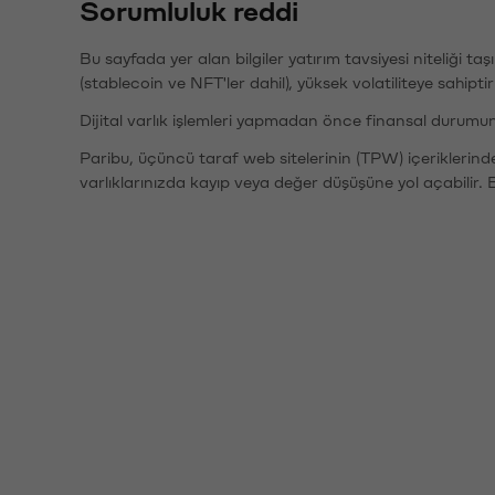
Sorumluluk reddi
Bu sayfada yer alan bilgiler yatırım tavsiyesi niteliği ta
(stablecoin ve NFT'ler dahil), yüksek volatiliteye sahipti
Dijital varlık işlemleri yapmadan önce finansal durumu
Paribu, üçüncü taraf web sitelerinin (TPW) içeriklerin
varlıklarınızda kayıp veya değer düşüşüne yol açabilir. 