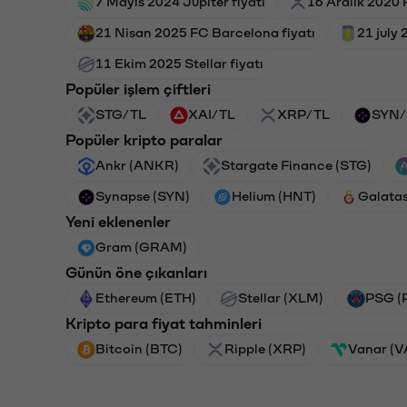
7 Mayıs 2024 Jupiter fiyatı
16 Aralık 2020 R
21 Nisan 2025 FC Barcelona fiyatı
21 july 
11 Ekim 2025 Stellar fiyatı
Popüler işlem çiftleri
STG/TL
XAI/TL
XRP/TL
SYN/
Popüler kripto paralar
Ankr (ANKR)
Stargate Finance (STG)
Synapse (SYN)
Helium (HNT)
Galata
Yeni eklenenler
Gram (GRAM)
Günün öne çıkanları
Ethereum (ETH)
Stellar (XLM)
PSG (
Kripto para fiyat tahminleri
Bitcoin (BTC)
Ripple (XRP)
Vanar (