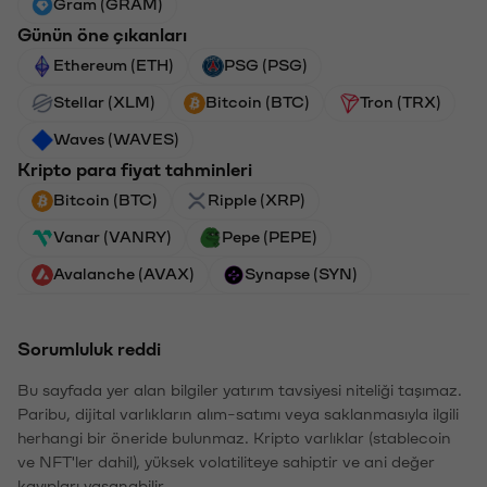
Gram (GRAM)
Günün öne çıkanları
Ethereum (ETH)
PSG (PSG)
Stellar (XLM)
Bitcoin (BTC)
Tron (TRX)
Waves (WAVES)
Kripto para fiyat tahminleri
Bitcoin (BTC)
Ripple (XRP)
Vanar (VANRY)
Pepe (PEPE)
Avalanche (AVAX)
Synapse (SYN)
Sorumluluk reddi
Bu sayfada yer alan bilgiler yatırım tavsiyesi niteliği taşımaz.
Paribu, dijital varlıkların alım-satımı veya saklanmasıyla ilgili
herhangi bir öneride bulunmaz. Kripto varlıklar (stablecoin
ve NFT'ler dahil), yüksek volatiliteye sahiptir ve ani değer
kayıpları yaşanabilir.