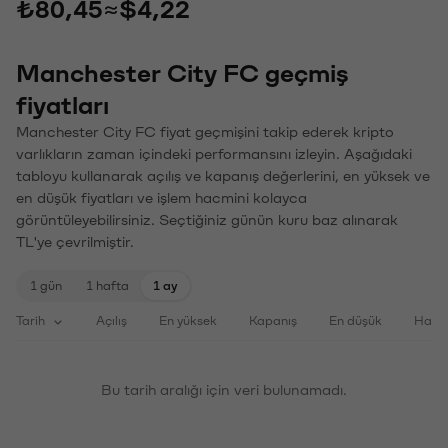
₺80,45
≈
$4,22
Manchester City FC geçmiş
fiyatları
Manchester City FC fiyat geçmişini takip ederek kripto
varlıkların zaman içindeki performansını izleyin. Aşağıdaki
tabloyu kullanarak açılış ve kapanış değerlerini, en yüksek ve
en düşük fiyatları ve işlem hacmini kolayca
görüntüleyebilirsiniz. Seçtiğiniz günün kuru baz alınarak
TL'ye çevrilmiştir.
1 gün
1 hafta
1 ay
Tarih
Açılış
En yüksek
Kapanış
En düşük
Haci
Bu tarih aralığı için veri bulunamadı.