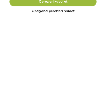
Çerezleri kabul et
Opsiyonel çerezleri reddet
Paribu’yu keşfet
Eğitimler
Etkinlikler
Açık pozisyonlar
Paribu sistem durumu
API dokümantasyonu
Paribu rehberi
Kripto varlık nasıl alınır?
Kripto varlık nedir?
Paribu para yatırma
Paribu para çekme