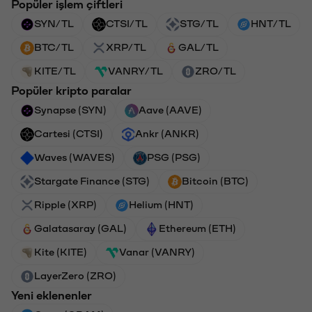
Popüler işlem çiftleri
SYN/TL
CTSI/TL
STG/TL
HNT/TL
BTC/TL
XRP/TL
GAL/TL
KITE/TL
VANRY/TL
ZRO/TL
Popüler kripto paralar
Synapse (SYN)
Aave (AAVE)
Cartesi (CTSI)
Ankr (ANKR)
Waves (WAVES)
PSG (PSG)
Stargate Finance (STG)
Bitcoin (BTC)
Ripple (XRP)
Helium (HNT)
Galatasaray (GAL)
Ethereum (ETH)
Kite (KITE)
Vanar (VANRY)
LayerZero (ZRO)
Yeni eklenenler