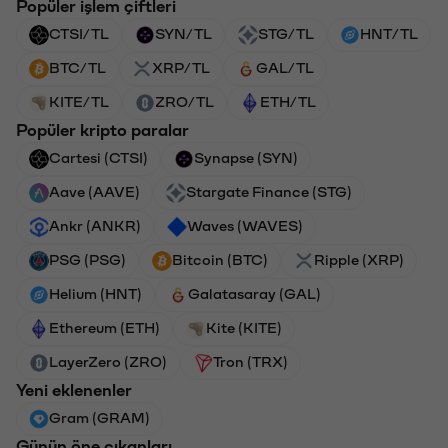
Popüler işlem çiftleri
CTSI/TL
SYN/TL
STG/TL
HNT/TL
BTC/TL
XRP/TL
GAL/TL
KITE/TL
ZRO/TL
ETH/TL
Popüler kripto paralar
Cartesi (CTSI)
Synapse (SYN)
Aave (AAVE)
Stargate Finance (STG)
Ankr (ANKR)
Waves (WAVES)
PSG (PSG)
Bitcoin (BTC)
Ripple (XRP)
Helium (HNT)
Galatasaray (GAL)
Ethereum (ETH)
Kite (KITE)
LayerZero (ZRO)
Tron (TRX)
Yeni eklenenler
Gram (GRAM)
Günün öne çıkanları