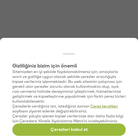
Gizliliğiniz bizim için önemli
Sitemizden en iyi şekilde faydalanabilmeniz için, amaçlarla
sınırlı ve gizliliğe uygun olacak şekilde çerezler aracılığıyla
kişisel verileriniz işlenmektedir. Bu web sitesinin çalışması için
gerekli olan çerezler zorunlu olarak kullanılmakta olup, açık
rıza vermeniz halinde deneyiminizi iyileştirmek, hizmetlerimizi
geliştirmek ve kişiselleştirme yapabilmek için farklı çerez türleri
kullanılabilecektir.
Çerezlerle verdiğiniz izni, istediğiniz zaman
Çerez tercihleri
sayfasını ziyaret ederek değiştirebilirsiniz.
Çerezler yoluyla işlenen kişisel verilerinize dair daha fazla bilgi
için Çerezlere Yönelik Aydınlatma Metni'ni inceleyebilirsiniz.
Çerezleri kabul et