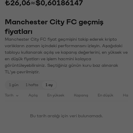
₺26,06
≈
$0,60186147
Manchester City FC geçmiş
fiyatları
Manchester City FC fiyat geçmişini takip ederek kripto
varlıkların zaman içindeki performansını izleyin. Aşağıdaki
tabloyu kullanarak açılış ve kapanış değerlerini, en yüksek ve
en düşük fiyatları ve işlem hacmini kolayca
görüntüleyebilirsiniz. Seçtiğiniz günün kuru baz alınarak
TL'ye çevrilmiştir.
1 gün
1 hafta
1 ay
Tarih
Açılış
En yüksek
Kapanış
En düşük
Haci
Bu tarih aralığı için veri bulunamadı.