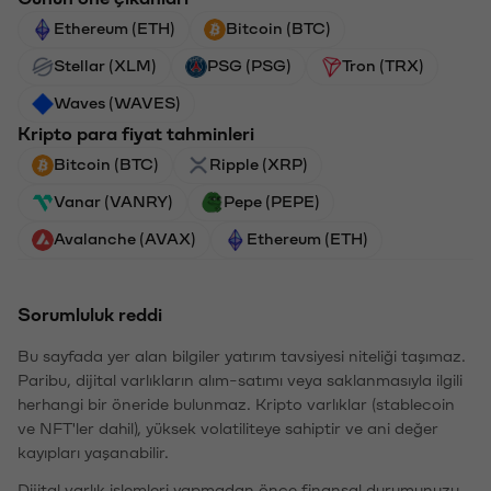
Ethereum (ETH)
Bitcoin (BTC)
Stellar (XLM)
PSG (PSG)
Tron (TRX)
Waves (WAVES)
Kripto para fiyat tahminleri
Bitcoin (BTC)
Ripple (XRP)
Vanar (VANRY)
Pepe (PEPE)
Avalanche (AVAX)
Ethereum (ETH)
Sorumluluk reddi
Bu sayfada yer alan bilgiler yatırım tavsiyesi niteliği taşımaz.
Paribu, dijital varlıkların alım-satımı veya saklanmasıyla ilgili
herhangi bir öneride bulunmaz. Kripto varlıklar (stablecoin
ve NFT'ler dahil), yüksek volatiliteye sahiptir ve ani değer
kayıpları yaşanabilir.
Dijital varlık işlemleri yapmadan önce finansal durumunuzu