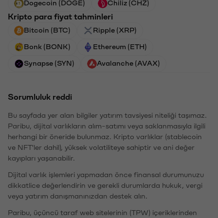
Dogecoin (DOGE)
Chiliz (CHZ)
Kripto para fiyat tahminleri
Bitcoin (BTC)
Ripple (XRP)
Bonk (BONK)
Ethereum (ETH)
Synapse (SYN)
Avalanche (AVAX)
Sorumluluk reddi
Bu sayfada yer alan bilgiler yatırım tavsiyesi niteliği taşımaz.
Paribu, dijital varlıkların alım-satımı veya saklanmasıyla ilgili
herhangi bir öneride bulunmaz. Kripto varlıklar (stablecoin
ve NFT'ler dahil), yüksek volatiliteye sahiptir ve ani değer
kayıpları yaşanabilir.
Dijital varlık işlemleri yapmadan önce finansal durumunuzu
dikkatlice değerlendirin ve gerekli durumlarda hukuk, vergi
veya yatırım danışmanınızdan destek alın.
Paribu, üçüncü taraf web sitelerinin (TPW) içeriklerinden