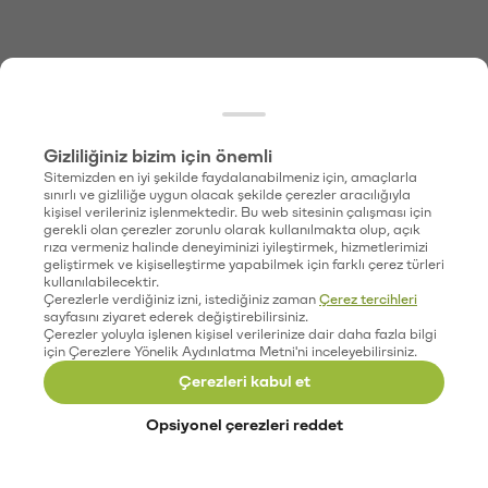
Gizliliğiniz bizim için önemli
Sitemizden en iyi şekilde faydalanabilmeniz için, amaçlarla
sınırlı ve gizliliğe uygun olacak şekilde çerezler aracılığıyla
kişisel verileriniz işlenmektedir. Bu web sitesinin çalışması için
gerekli olan çerezler zorunlu olarak kullanılmakta olup, açık
rıza vermeniz halinde deneyiminizi iyileştirmek, hizmetlerimizi
geliştirmek ve kişiselleştirme yapabilmek için farklı çerez türleri
kullanılabilecektir.
Çerezlerle verdiğiniz izni, istediğiniz zaman
Çerez tercihleri
sayfasını ziyaret ederek değiştirebilirsiniz.
Çerezler yoluyla işlenen kişisel verilerinize dair daha fazla bilgi
için Çerezlere Yönelik Aydınlatma Metni'ni inceleyebilirsiniz.
Çerezleri kabul et
Opsiyonel çerezleri reddet