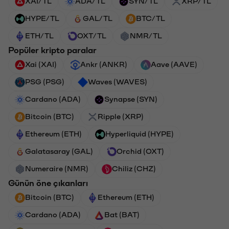
XAI/TL
ADA/TL
SYN/TL
XRP/TL
HYPE/TL
GAL/TL
BTC/TL
ETH/TL
OXT/TL
NMR/TL
Popüler kripto paralar
Xai (XAI)
Ankr (ANKR)
Aave (AAVE)
PSG (PSG)
Waves (WAVES)
Cardano (ADA)
Synapse (SYN)
Bitcoin (BTC)
Ripple (XRP)
Ethereum (ETH)
Hyperliquid (HYPE)
Galatasaray (GAL)
Orchid (OXT)
Numeraire (NMR)
Chiliz (CHZ)
Günün öne çıkanları
Bitcoin (BTC)
Ethereum (ETH)
Cardano (ADA)
Bat (BAT)