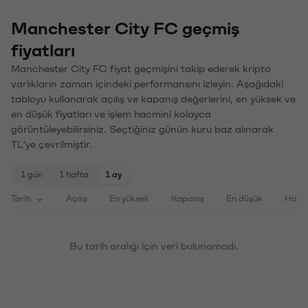
Manchester City FC geçmiş
fiyatları
Manchester City FC fiyat geçmişini takip ederek kripto
varlıkların zaman içindeki performansını izleyin. Aşağıdaki
tabloyu kullanarak açılış ve kapanış değerlerini, en yüksek ve
en düşük fiyatları ve işlem hacmini kolayca
görüntüleyebilirsiniz. Seçtiğiniz günün kuru baz alınarak
TL'ye çevrilmiştir.
1 gün
1 hafta
1 ay
Tarih
Açılış
En yüksek
Kapanış
En düşük
Haci
Bu tarih aralığı için veri bulunamadı.