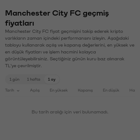
Manchester City FC geçmiş
fiyatları
Manchester City FC fiyat geçmişini takip ederek kripto
varlıkların zaman içindeki performansını izleyin. Aşağıdaki
tabloyu kullanarak açılış ve kapanış değerlerini, en yüksek ve
en düşük fiyatları ve işlem hacmini kolayca
görüntüleyebilirsiniz. Seçtiğiniz günün kuru baz alınarak
TL'ye çevrilmiştir.
1 gün
1 hafta
1 ay
Tarih
Açılış
En yüksek
Kapanış
En düşük
Haci
Bu tarih aralığı için veri bulunamadı.