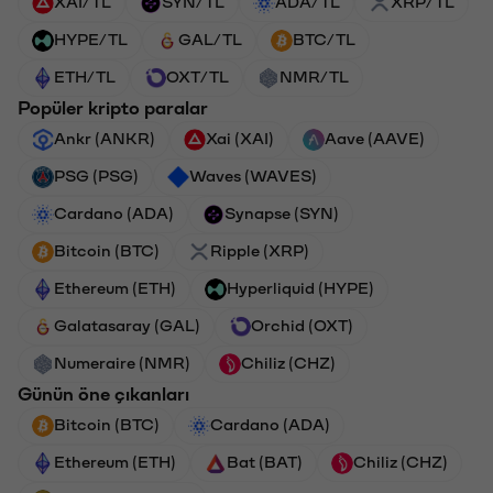
XAI/TL
SYN/TL
ADA/TL
XRP/TL
HYPE/TL
GAL/TL
BTC/TL
ETH/TL
OXT/TL
NMR/TL
Popüler kripto paralar
Ankr (ANKR)
Xai (XAI)
Aave (AAVE)
PSG (PSG)
Waves (WAVES)
Cardano (ADA)
Synapse (SYN)
Bitcoin (BTC)
Ripple (XRP)
Ethereum (ETH)
Hyperliquid (HYPE)
Galatasaray (GAL)
Orchid (OXT)
Numeraire (NMR)
Chiliz (CHZ)
Günün öne çıkanları
Bitcoin (BTC)
Cardano (ADA)
Ethereum (ETH)
Bat (BAT)
Chiliz (CHZ)