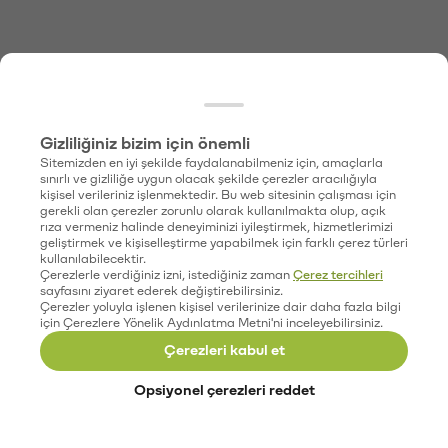
Gizliliğiniz bizim için önemli
Sitemizden en iyi şekilde faydalanabilmeniz için, amaçlarla
sınırlı ve gizliliğe uygun olacak şekilde çerezler aracılığıyla
kişisel verileriniz işlenmektedir. Bu web sitesinin çalışması için
gerekli olan çerezler zorunlu olarak kullanılmakta olup, açık
rıza vermeniz halinde deneyiminizi iyileştirmek, hizmetlerimizi
geliştirmek ve kişiselleştirme yapabilmek için farklı çerez türleri
kullanılabilecektir.
Çerezlerle verdiğiniz izni, istediğiniz zaman
Çerez tercihleri
sayfasını ziyaret ederek değiştirebilirsiniz.
Çerezler yoluyla işlenen kişisel verilerinize dair daha fazla bilgi
için Çerezlere Yönelik Aydınlatma Metni'ni inceleyebilirsiniz.
Çerezleri kabul et
Opsiyonel çerezleri reddet