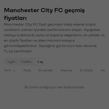
Manchester City FC geçmiş
fiyatları
Manchester City FC fiyat geçmişini takip ederek kripto
varlıkların zaman içindeki performansını izleyin. Aşağıdaki
tabloyu kullanarak açılış ve kapanış değerlerini, en yüksek ve
en düşük fiyatları ve işlem hacmini kolayca
görüntüleyebilirsiniz. Seçtiğiniz günün kuru baz alınarak
TL'ye çevrilmiştir.
1 gün
1 hafta
1 ay
Tarih
Açılış
En yüksek
Kapanış
En düşük
Haci
Bu tarih aralığı için veri bulunamadı.