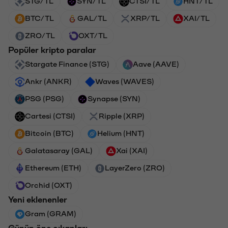
STG/TL
SYN/TL
CTSI/TL
HNT/TL
BTC/TL
GAL/TL
XRP/TL
XAI/TL
ZRO/TL
OXT/TL
Popüler kripto paralar
Stargate Finance (STG)
Aave (AAVE)
Ankr (ANKR)
Waves (WAVES)
PSG (PSG)
Synapse (SYN)
Cartesi (CTSI)
Ripple (XRP)
Bitcoin (BTC)
Helium (HNT)
Galatasaray (GAL)
Xai (XAI)
Ethereum (ETH)
LayerZero (ZRO)
Orchid (OXT)
Yeni eklenenler
Gram (GRAM)