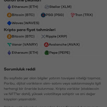
Günün öne çıkanları
Ethereum (ETH)
Stellar (XLM)
Bitcoin (BTC)
PSG (PSG)
Tron (TRX)
Waves (WAVES)
Kripto para fiyat tahminleri
Bitcoin (BTC)
Ripple (XRP)
Vanar (VANRY)
Avalanche (AVAX)
Ethereum (ETH)
Pepe (PEPE)
Sorumluluk reddi
Bu sayfada yer alan bilgiler yatırım tavsiyesi niteliği taşımaz.
Paribu, dijital varlıkların alım-satımı veya saklanmasıyla ilgili
herhangi bir öneride bulunmaz. Kripto varlıklar (stablecoin
ve NFT'ler dahil), yüksek volatiliteye sahiptir ve ani değer
kayıpları yaşanabilir.