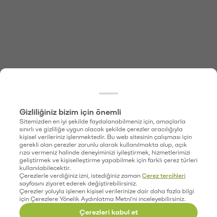
Gizliliğiniz bizim için önemli
Sitemizden en iyi şekilde faydalanabilmeniz için, amaçlarla
sınırlı ve gizliliğe uygun olacak şekilde çerezler aracılığıyla
kişisel verileriniz işlenmektedir. Bu web sitesinin çalışması için
gerekli olan çerezler zorunlu olarak kullanılmakta olup, açık
rıza vermeniz halinde deneyiminizi iyileştirmek, hizmetlerimizi
geliştirmek ve kişiselleştirme yapabilmek için farklı çerez türleri
kullanılabilecektir.
Çerezlerle verdiğiniz izni, istediğiniz zaman
Çerez tercihleri
sayfasını ziyaret ederek değiştirebilirsiniz.
Çerezler yoluyla işlenen kişisel verilerinize dair daha fazla bilgi
için Çerezlere Yönelik Aydınlatma Metni'ni inceleyebilirsiniz.
Çerezleri kabul et