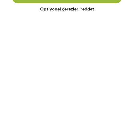
Opsiyonel çerezleri reddet
Paribu’yu keşfet
Eğitimler
Etkinlikler
Açık pozisyonlar
Paribu sistem durumu
API dokümantasyonu
Paribu rehberi
Kripto varlık nasıl alınır?
Kripto varlık nedir?
Paribu para yatırma
Paribu para çekme
Token nedir?
Altcoin nedir?