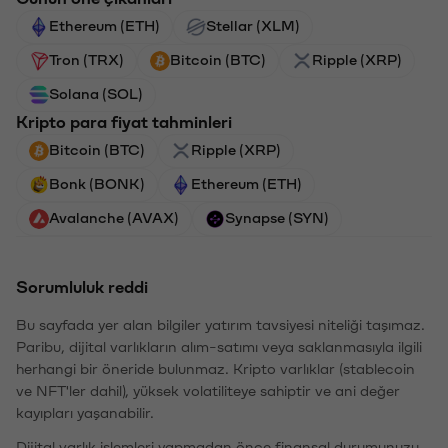
Ethereum (ETH)
Stellar (XLM)
Tron (TRX)
Bitcoin (BTC)
Ripple (XRP)
Solana (SOL)
Kripto para fiyat tahminleri
Bitcoin (BTC)
Ripple (XRP)
Bonk (BONK)
Ethereum (ETH)
Avalanche (AVAX)
Synapse (SYN)
Sorumluluk reddi
Bu sayfada yer alan bilgiler yatırım tavsiyesi niteliği taşımaz.
Paribu, dijital varlıkların alım-satımı veya saklanmasıyla ilgili
herhangi bir öneride bulunmaz. Kripto varlıklar (stablecoin
ve NFT'ler dahil), yüksek volatiliteye sahiptir ve ani değer
kayıpları yaşanabilir.
Dijital varlık işlemleri yapmadan önce finansal durumunuzu