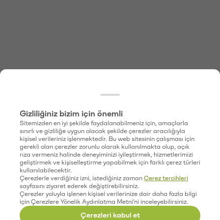
Gizliliğiniz bizim için önemli
Sitemizden en iyi şekilde faydalanabilmeniz için, amaçlarla
sınırlı ve gizliliğe uygun olacak şekilde çerezler aracılığıyla
kişisel verileriniz işlenmektedir. Bu web sitesinin çalışması için
gerekli olan çerezler zorunlu olarak kullanılmakta olup, açık
rıza vermeniz halinde deneyiminizi iyileştirmek, hizmetlerimizi
geliştirmek ve kişiselleştirme yapabilmek için farklı çerez türleri
kullanılabilecektir.
Çerezlerle verdiğiniz izni, istediğiniz zaman
Çerez tercihleri
sayfasını ziyaret ederek değiştirebilirsiniz.
Çerezler yoluyla işlenen kişisel verilerinize dair daha fazla bilgi
için Çerezlere Yönelik Aydınlatma Metni'ni inceleyebilirsiniz.
Çerezleri kabul et