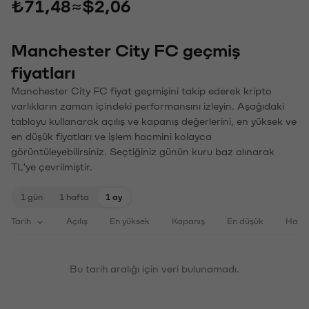
₺71,48
≈
$2,06
Manchester City FC geçmiş
fiyatları
Manchester City FC fiyat geçmişini takip ederek kripto
varlıkların zaman içindeki performansını izleyin. Aşağıdaki
tabloyu kullanarak açılış ve kapanış değerlerini, en yüksek ve
en düşük fiyatları ve işlem hacmini kolayca
görüntüleyebilirsiniz. Seçtiğiniz günün kuru baz alınarak
TL'ye çevrilmiştir.
1 gün
1 hafta
1 ay
Tarih
Açılış
En yüksek
Kapanış
En düşük
Haci
Bu tarih aralığı için veri bulunamadı.