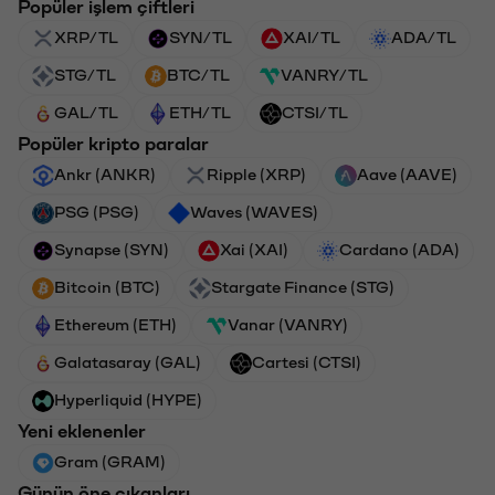
Popüler işlem çiftleri
XRP/TL
SYN/TL
XAI/TL
ADA/TL
STG/TL
BTC/TL
VANRY/TL
GAL/TL
ETH/TL
CTSI/TL
Popüler kripto paralar
Ankr (ANKR)
Ripple (XRP)
Aave (AAVE)
PSG (PSG)
Waves (WAVES)
Synapse (SYN)
Xai (XAI)
Cardano (ADA)
Bitcoin (BTC)
Stargate Finance (STG)
Ethereum (ETH)
Vanar (VANRY)
Galatasaray (GAL)
Cartesi (CTSI)
Hyperliquid (HYPE)
Yeni eklenenler
Gram (GRAM)
Günün öne çıkanları