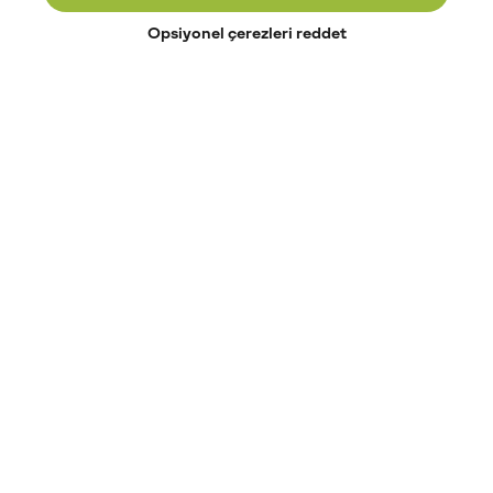
Opsiyonel çerezleri reddet
Paribu’yu keşfet
Eğitimler
Etkinlikler
Açık pozisyonlar
Paribu sistem durumu
API dokümantasyonu
Paribu rehberi
Kripto varlık nasıl alınır?
Kripto varlık nedir?
Paribu para yatırma
Paribu para çekme
Token nedir?
Altcoin nedir?