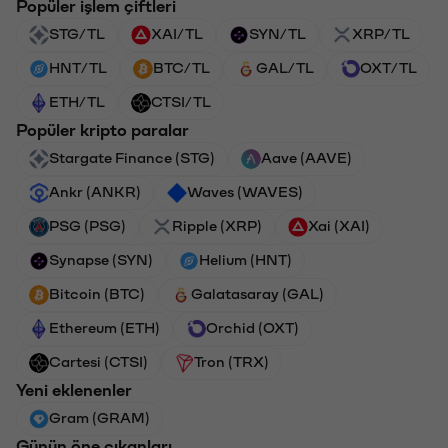
Popüler işlem çiftleri
STG/TL
XAI/TL
SYN/TL
XRP/TL
HNT/TL
BTC/TL
GAL/TL
OXT/TL
ETH/TL
CTSI/TL
Popüler kripto paralar
Stargate Finance (STG)
Aave (AAVE)
Ankr (ANKR)
Waves (WAVES)
PSG (PSG)
Ripple (XRP)
Xai (XAI)
Synapse (SYN)
Helium (HNT)
Bitcoin (BTC)
Galatasaray (GAL)
Ethereum (ETH)
Orchid (OXT)
Cartesi (CTSI)
Tron (TRX)
Yeni eklenenler
Gram (GRAM)
Günün öne çıkanları