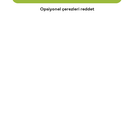
Opsiyonel çerezleri reddet
Paribu’yu keşfet
Eğitimler
Etkinlikler
Açık pozisyonlar
Paribu sistem durumu
API dokümantasyonu
Paribu rehberi
Kripto varlık nasıl alınır?
Kripto varlık nedir?
Paribu para yatırma
Paribu para çekme
Token nedir?
Altcoin nedir?