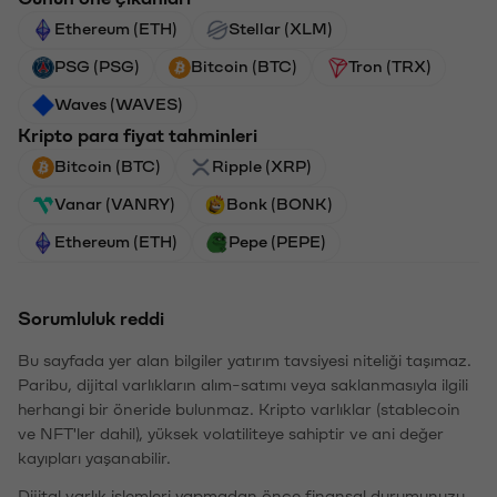
Ethereum (ETH)
Stellar (XLM)
PSG (PSG)
Bitcoin (BTC)
Tron (TRX)
Waves (WAVES)
Kripto para fiyat tahminleri
Bitcoin (BTC)
Ripple (XRP)
Vanar (VANRY)
Bonk (BONK)
Ethereum (ETH)
Pepe (PEPE)
Sorumluluk reddi
Bu sayfada yer alan bilgiler yatırım tavsiyesi niteliği taşımaz.
Paribu, dijital varlıkların alım-satımı veya saklanmasıyla ilgili
herhangi bir öneride bulunmaz. Kripto varlıklar (stablecoin
ve NFT'ler dahil), yüksek volatiliteye sahiptir ve ani değer
kayıpları yaşanabilir.
Dijital varlık işlemleri yapmadan önce finansal durumunuzu