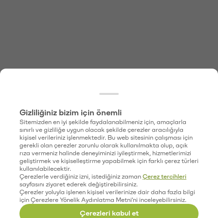
Gizliliğiniz bizim için önemli
Sitemizden en iyi şekilde faydalanabilmeniz için, amaçlarla
sınırlı ve gizliliğe uygun olacak şekilde çerezler aracılığıyla
kişisel verileriniz işlenmektedir. Bu web sitesinin çalışması için
gerekli olan çerezler zorunlu olarak kullanılmakta olup, açık
rıza vermeniz halinde deneyiminizi iyileştirmek, hizmetlerimizi
geliştirmek ve kişiselleştirme yapabilmek için farklı çerez türleri
kullanılabilecektir.
Çerezlerle verdiğiniz izni, istediğiniz zaman
Çerez tercihleri
sayfasını ziyaret ederek değiştirebilirsiniz.
Çerezler yoluyla işlenen kişisel verilerinize dair daha fazla bilgi
için Çerezlere Yönelik Aydınlatma Metni'ni inceleyebilirsiniz.
Çerezleri kabul et