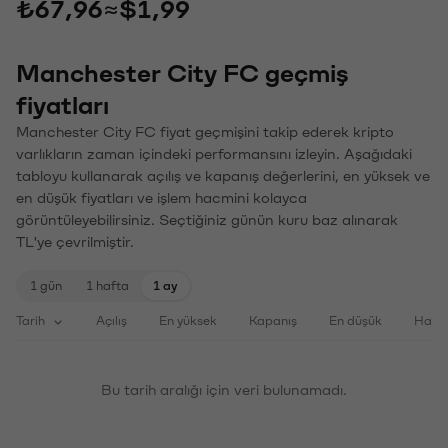
₺67,96
≈
$1,99
Manchester City FC geçmiş
fiyatları
Manchester City FC fiyat geçmişini takip ederek kripto
varlıkların zaman içindeki performansını izleyin. Aşağıdaki
tabloyu kullanarak açılış ve kapanış değerlerini, en yüksek ve
en düşük fiyatları ve işlem hacmini kolayca
görüntüleyebilirsiniz. Seçtiğiniz günün kuru baz alınarak
TL'ye çevrilmiştir.
1 gün
1 hafta
1 ay
Tarih
Açılış
En yüksek
Kapanış
En düşük
Haci
Bu tarih aralığı için veri bulunamadı.