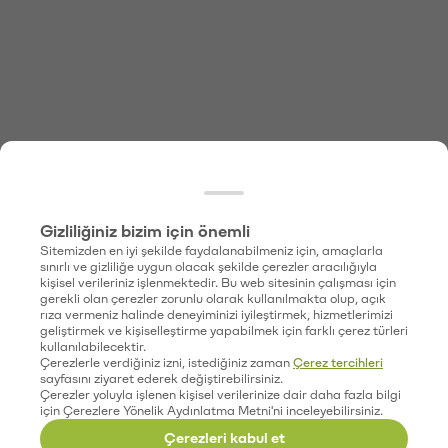
Gizliliğiniz bizim için önemli
Sitemizden en iyi şekilde faydalanabilmeniz için, amaçlarla
sınırlı ve gizliliğe uygun olacak şekilde çerezler aracılığıyla
kişisel verileriniz işlenmektedir. Bu web sitesinin çalışması için
gerekli olan çerezler zorunlu olarak kullanılmakta olup, açık
rıza vermeniz halinde deneyiminizi iyileştirmek, hizmetlerimizi
geliştirmek ve kişiselleştirme yapabilmek için farklı çerez türleri
kullanılabilecektir.
Çerezlerle verdiğiniz izni, istediğiniz zaman
Çerez tercihleri
sayfasını ziyaret ederek değiştirebilirsiniz.
Çerezler yoluyla işlenen kişisel verilerinize dair daha fazla bilgi
için Çerezlere Yönelik Aydınlatma Metni'ni inceleyebilirsiniz.
Çerezleri kabul et