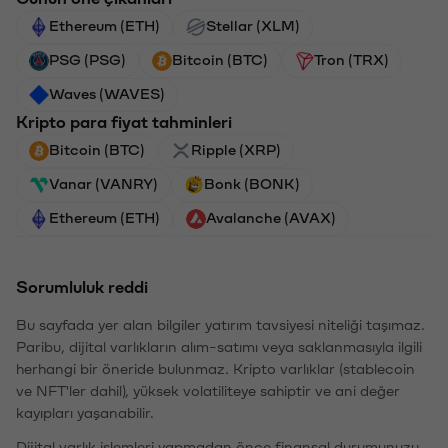
Ethereum (ETH)
Stellar (XLM)
PSG (PSG)
Bitcoin (BTC)
Tron (TRX)
Waves (WAVES)
Kripto para fiyat tahminleri
Bitcoin (BTC)
Ripple (XRP)
Vanar (VANRY)
Bonk (BONK)
Ethereum (ETH)
Avalanche (AVAX)
Sorumluluk reddi
Bu sayfada yer alan bilgiler yatırım tavsiyesi niteliği taşımaz.
Paribu, dijital varlıkların alım-satımı veya saklanmasıyla ilgili
herhangi bir öneride bulunmaz. Kripto varlıklar (stablecoin
ve NFT'ler dahil), yüksek volatiliteye sahiptir ve ani değer
kayıpları yaşanabilir.
Dijital varlık işlemleri yapmadan önce finansal durumunuzu