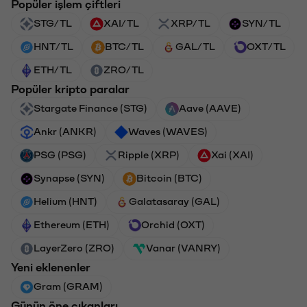
Popüler işlem çiftleri
STG/TL
XAI/TL
XRP/TL
SYN/TL
HNT/TL
BTC/TL
GAL/TL
OXT/TL
ETH/TL
ZRO/TL
Popüler kripto paralar
Stargate Finance (STG)
Aave (AAVE)
Ankr (ANKR)
Waves (WAVES)
PSG (PSG)
Ripple (XRP)
Xai (XAI)
Synapse (SYN)
Bitcoin (BTC)
Helium (HNT)
Galatasaray (GAL)
Ethereum (ETH)
Orchid (OXT)
LayerZero (ZRO)
Vanar (VANRY)
Yeni eklenenler
Gram (GRAM)
Günün öne çıkanları