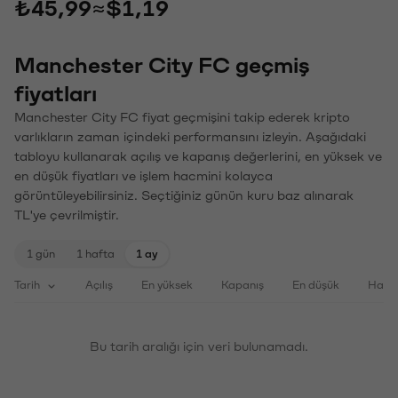
₺45,99
≈
$1,19
Manchester City FC geçmiş
fiyatları
Manchester City FC fiyat geçmişini takip ederek kripto
varlıkların zaman içindeki performansını izleyin. Aşağıdaki
tabloyu kullanarak açılış ve kapanış değerlerini, en yüksek ve
en düşük fiyatları ve işlem hacmini kolayca
görüntüleyebilirsiniz. Seçtiğiniz günün kuru baz alınarak
TL'ye çevrilmiştir.
1 gün
1 hafta
1 ay
Tarih
Açılış
En yüksek
Kapanış
En düşük
Haci
Bu tarih aralığı için veri bulunamadı.