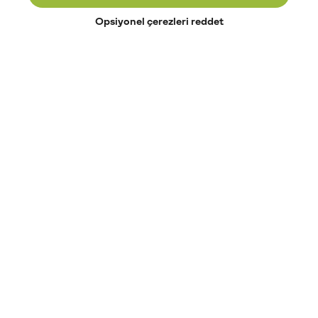
Opsiyonel çerezleri reddet
Paribu’yu keşfet
Eğitimler
Etkinlikler
Açık pozisyonlar
Paribu sistem durumu
API dokümantasyonu
Paribu rehberi
Kripto varlık nasıl alınır?
Kripto varlık nedir?
Paribu para yatırma
Paribu para çekme
Token nedir?
Altcoin nedir?