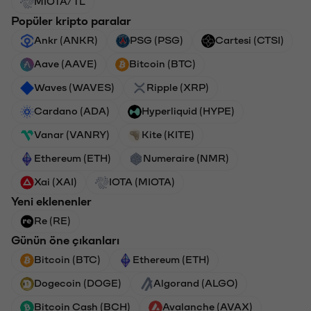
MIOTA/TL
Popüler kripto paralar
Ankr (ANKR)
PSG (PSG)
Cartesi (CTSI)
Aave (AAVE)
Bitcoin (BTC)
Waves (WAVES)
Ripple (XRP)
Cardano (ADA)
Hyperliquid (HYPE)
Vanar (VANRY)
Kite (KITE)
Ethereum (ETH)
Numeraire (NMR)
Xai (XAI)
IOTA (MIOTA)
Yeni eklenenler
Re (RE)
Günün öne çıkanları
Bitcoin (BTC)
Ethereum (ETH)
Dogecoin (DOGE)
Algorand (ALGO)
Bitcoin Cash (BCH)
Avalanche (AVAX)