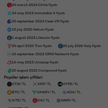
20 march 2024 Chiliz fiyatı
24 may 2023 Immutable X fiyatı
20 september 2024 Ceek VR fiyatı
19 july 2025 Helium fiyatı
1 august 2023 Litecoin fiyatı
25 april 2020 Tron fiyatı
20 july 2026 Italy fiyatı
10 september 2023 OMG Network fiyatı
16 may 2023 Uniswap fiyatı
20 august 2025 Compound fiyatı
Popüler işlem çiftleri
CTSI/TL
XRP/TL
HYPE/TL
BTC/TL
VANRY/TL
ADA/TL
KITE/TL
XAI/TL
NMR/TL