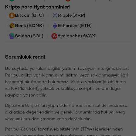
Kripto para fiyat tahminleri
Bitcoin (BTC)
Ripple (XRP)
Bonk (BONK)
Ethereum (ETH)
Solana (SOL)
Avalanche (AVAX)
Sorumluluk reddi
Bu sayfada yer alan bilgiler yatırım tavsiyesi niteliği taşımaz.
Paribu, dijital varlıkların alım-satımı veya saklanmasıyla ilgili
herhangi bir öneride bulunmaz. Kripto varlıklar (stablecoin
ve NFT'ler dahil), yüksek volatiliteye sahiptir ve ani değer
kayıpları yaşanabilir.
Dijital varlık işlemleri yapmadan önce finansal durumunuzu
dikkatlice değerlendirin ve gerekli durumlarda hukuk, vergi
veya yatırım danışmanınızdan destek alın.
Paribu, üçüncü taraf web sitelerinin (TPW) içeriklerinden
veya kullanımından kaynaklanabilecek zarar, kayıp veya