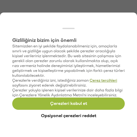
Gizliliğiniz bizim için önemli
Sitemizden en iyi şekilde faydalanabilmeniz için, amaçlarla
sınırlı ve gizliliğe uygun olacak şekilde çerezler aracılığıyla
kişisel verileriniz işlenmektedir. Bu web sitesinin çalışması için
gerekli olan çerezler zorunlu olarak kullanılmakta olup, açık
rıza vermeniz halinde deneyiminizi iyileştirmek, hizmetlerimizi
geliştirmek ve kişiselleştirme yapabilmek için farklı çerez türleri
kullanılabilecektir.
Çerezlerle verdiğiniz izni, istediğiniz zaman
Çerez tercihleri
sayfasını ziyaret ederek değiştirebilirsiniz.
Çerezler yoluyla işlenen kişisel verilerinize dair daha fazla bilgi
için Çerezlere Yönelik Aydınlatma Metni'ni inceleyebilirsiniz.
Çerezleri kabul et
Opsiyonel çerezleri reddet