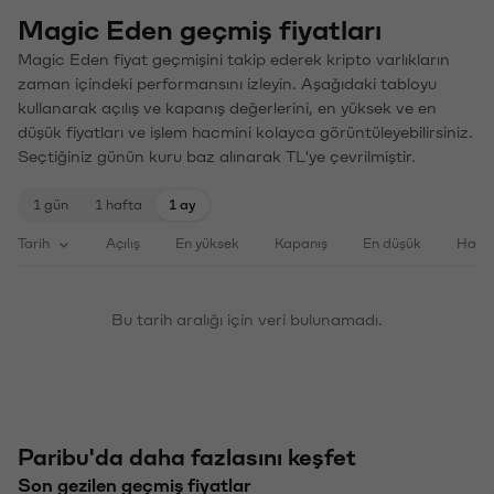
Magic Eden geçmiş fiyatları
Magic Eden fiyat geçmişini takip ederek kripto varlıkların
zaman içindeki performansını izleyin. Aşağıdaki tabloyu
kullanarak açılış ve kapanış değerlerini, en yüksek ve en
düşük fiyatları ve işlem hacmini kolayca görüntüleyebilirsiniz.
Seçtiğiniz günün kuru baz alınarak TL'ye çevrilmiştir.
1 gün
1 hafta
1 ay
Tarih
Açılış
En yüksek
Kapanış
En düşük
Haci
Bu tarih aralığı için veri bulunamadı.
Paribu'da daha fazlasını keşfet
Son gezilen geçmiş fiyatlar