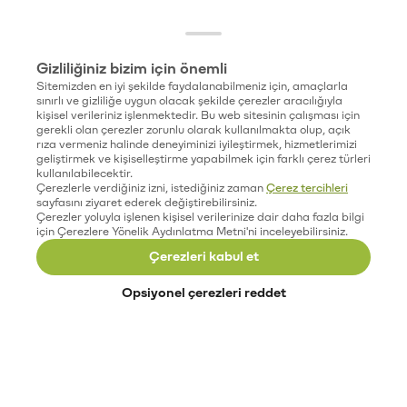
Gizliliğiniz bizim için önemli
Sitemizden en iyi şekilde faydalanabilmeniz için, amaçlarla
sınırlı ve gizliliğe uygun olacak şekilde çerezler aracılığıyla
kişisel verileriniz işlenmektedir. Bu web sitesinin çalışması için
gerekli olan çerezler zorunlu olarak kullanılmakta olup, açık
rıza vermeniz halinde deneyiminizi iyileştirmek, hizmetlerimizi
geliştirmek ve kişiselleştirme yapabilmek için farklı çerez türleri
kullanılabilecektir.
Çerezlerle verdiğiniz izni, istediğiniz zaman
Çerez tercihleri
sayfasını ziyaret ederek değiştirebilirsiniz.
Çerezler yoluyla işlenen kişisel verilerinize dair daha fazla bilgi
için Çerezlere Yönelik Aydınlatma Metni'ni inceleyebilirsiniz.
Çerezleri kabul et
Opsiyonel çerezleri reddet