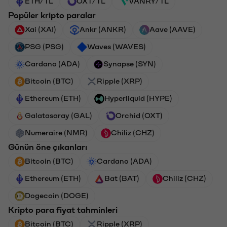
ETH/TL
OXT/TL
VANRY/TL
Popüler kripto paralar
Xai (XAI)
Ankr (ANKR)
Aave (AAVE)
PSG (PSG)
Waves (WAVES)
Cardano (ADA)
Synapse (SYN)
Bitcoin (BTC)
Ripple (XRP)
Ethereum (ETH)
Hyperliquid (HYPE)
Galatasaray (GAL)
Orchid (OXT)
Numeraire (NMR)
Chiliz (CHZ)
Günün öne çıkanları
Bitcoin (BTC)
Cardano (ADA)
Ethereum (ETH)
Bat (BAT)
Chiliz (CHZ)
Dogecoin (DOGE)
Kripto para fiyat tahminleri
Bitcoin (BTC)
Ripple (XRP)