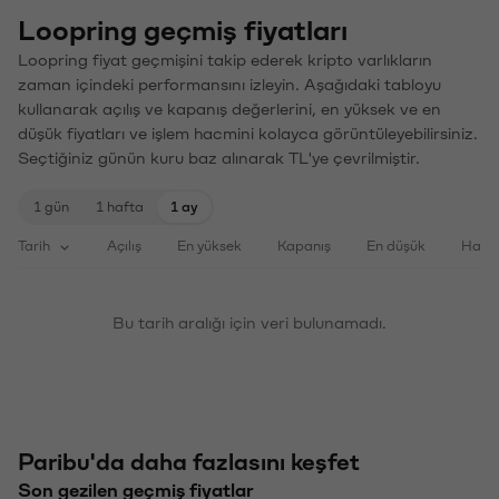
Loopring geçmiş fiyatları
Loopring fiyat geçmişini takip ederek kripto varlıkların
zaman içindeki performansını izleyin. Aşağıdaki tabloyu
kullanarak açılış ve kapanış değerlerini, en yüksek ve en
düşük fiyatları ve işlem hacmini kolayca görüntüleyebilirsiniz.
Seçtiğiniz günün kuru baz alınarak TL'ye çevrilmiştir.
1 gün
1 hafta
1 ay
Tarih
Açılış
En yüksek
Kapanış
En düşük
Haci
Bu tarih aralığı için veri bulunamadı.
Paribu'da daha fazlasını keşfet
Son gezilen geçmiş fiyatlar