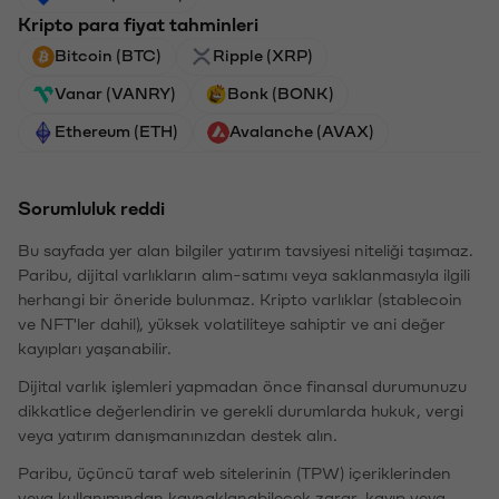
Kripto para fiyat tahminleri
Bitcoin (BTC)
Ripple (XRP)
Vanar (VANRY)
Bonk (BONK)
Ethereum (ETH)
Avalanche (AVAX)
Sorumluluk reddi
Bu sayfada yer alan bilgiler yatırım tavsiyesi niteliği taşımaz.
Paribu, dijital varlıkların alım-satımı veya saklanmasıyla ilgili
herhangi bir öneride bulunmaz. Kripto varlıklar (stablecoin
ve NFT'ler dahil), yüksek volatiliteye sahiptir ve ani değer
kayıpları yaşanabilir.
Dijital varlık işlemleri yapmadan önce finansal durumunuzu
dikkatlice değerlendirin ve gerekli durumlarda hukuk, vergi
veya yatırım danışmanınızdan destek alın.
Paribu, üçüncü taraf web sitelerinin (TPW) içeriklerinden
veya kullanımından kaynaklanabilecek zarar, kayıp veya