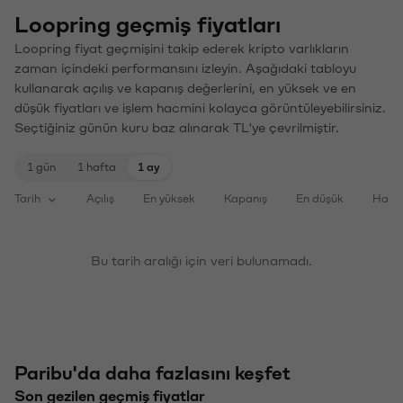
Loopring geçmiş fiyatları
Loopring fiyat geçmişini takip ederek kripto varlıkların
zaman içindeki performansını izleyin. Aşağıdaki tabloyu
kullanarak açılış ve kapanış değerlerini, en yüksek ve en
düşük fiyatları ve işlem hacmini kolayca görüntüleyebilirsiniz.
Seçtiğiniz günün kuru baz alınarak TL'ye çevrilmiştir.
1 gün
1 hafta
1 ay
Tarih
Açılış
En yüksek
Kapanış
En düşük
Haci
Bu tarih aralığı için veri bulunamadı.
Paribu'da daha fazlasını keşfet
Son gezilen geçmiş fiyatlar