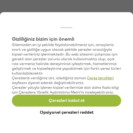
Gizliliğiniz bizim için önemli
Sitemizden en iyi şekilde faydalanabilmeniz için, amaçlarla
sınırlı ve gizliliğe uygun olacak şekilde çerezler aracılığıyla
kişisel verileriniz işlenmektedir. Bu web sitesinin çalışması için
gerekli olan çerezler zorunlu olarak kullanılmakta olup, açık
rıza vermeniz halinde deneyiminizi iyileştirmek, hizmetlerimizi
geliştirmek ve kişiselleştirme yapabilmek için farklı çerez türleri
kullanılabilecektir.
Çerezlerle verdiğiniz izni, istediğiniz zaman
Çerez tercihleri
sayfasını ziyaret ederek değiştirebilirsiniz.
Çerezler yoluyla işlenen kişisel verilerinize dair daha fazla bilgi
için Çerezlere Yönelik Aydınlatma Metni'ni inceleyebilirsiniz.
Çerezleri kabul et
Opsiyonel çerezleri reddet