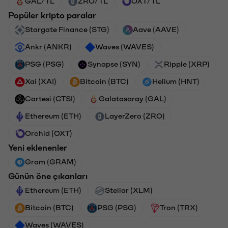
GAL/TL
ZRO/TL
OXT/TL
Popüler kripto paralar
Stargate Finance (STG)
Aave (AAVE)
Ankr (ANKR)
Waves (WAVES)
PSG (PSG)
Synapse (SYN)
Ripple (XRP)
Xai (XAI)
Bitcoin (BTC)
Helium (HNT)
Cartesi (CTSI)
Galatasaray (GAL)
Ethereum (ETH)
LayerZero (ZRO)
Orchid (OXT)
Yeni eklenenler
Gram (GRAM)
Günün öne çıkanları
Ethereum (ETH)
Stellar (XLM)
Bitcoin (BTC)
PSG (PSG)
Tron (TRX)
Waves (WAVES)