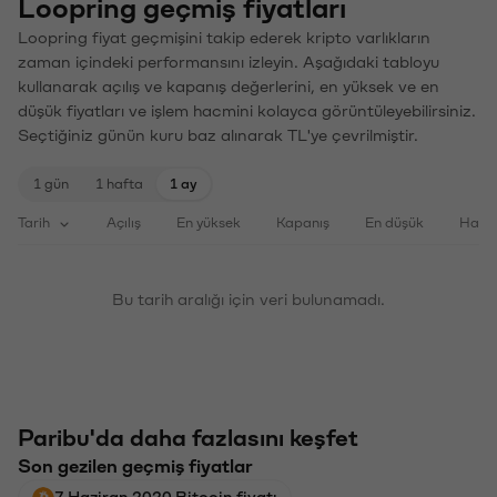
Loopring geçmiş fiyatları
Loopring fiyat geçmişini takip ederek kripto varlıkların
zaman içindeki performansını izleyin. Aşağıdaki tabloyu
kullanarak açılış ve kapanış değerlerini, en yüksek ve en
düşük fiyatları ve işlem hacmini kolayca görüntüleyebilirsiniz.
Seçtiğiniz günün kuru baz alınarak TL'ye çevrilmiştir.
1 gün
1 hafta
1 ay
Tarih
Açılış
En yüksek
Kapanış
En düşük
Haci
Bu tarih aralığı için veri bulunamadı.
Paribu'da daha fazlasını keşfet
Son gezilen geçmiş fiyatlar
7 Haziran 2020 Bitcoin fiyatı