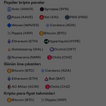
Popüler kripto paralar
Ankr (ANKR)
Synapse (SYN)
Aave (AAVE)
Xai (XAI)
PSG (PSG)
Waves (WAVES)
Cardano (ADA)
Ripple (XRP)
Bitcoin (BTC)
Ethereum (ETH)
Hyperliquid (HYPE)
Galatasaray (GAL)
Orchid (OXT)
Numeraire (NMR)
Chiliz (CHZ)
Günün öne çıkanları
Bitcoin (BTC)
Cardano (ADA)
Ethereum (ETH)
Bat (BAT)
AC Milan (ACM)
Chiliz (CHZ)
Kripto para fiyat tahminleri
Bitcoin (BTC)
Ripple (XRP)