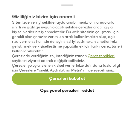
Gizliliğiniz bizim için önemli
Sitemizden en iyi şekilde faydalanabilmeniz için, amaçlarla
sınırlı ve gizliliğe uygun olacak şekilde çerezler aracılığıyla
kişisel verileriniz işlenmektedir. Bu web sitesinin çalışması için
gerekli olan çerezler zorunlu olarak kullanılmakta olup, açık
rıza vermeniz halinde deneyiminizi iyileştirmek, hizmetlerimizi
geliştirmek ve kişiselleştirme yapabilmek için farklı çerez türleri
kullanılabilecektir.
Çerezlerle verdiğiniz izni, istediğiniz zaman
Çerez tercihleri
sayfasını ziyaret ederek değiştirebilirsiniz.
Çerezler yoluyla işlenen kişisel verilerinize dair daha fazla bilgi
için Çerezlere Yönelik Aydınlatma Metni'ni inceleyebilirsiniz.
Çerezleri kabul et
Opsiyonel çerezleri reddet
Paribu’yu keşfet