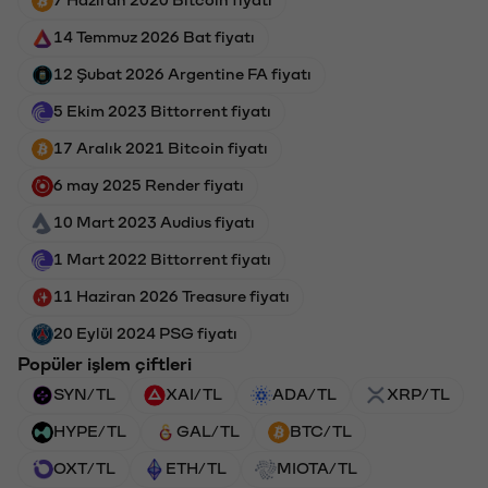
14 Temmuz 2026 Bat fiyatı
12 Şubat 2026 Argentine FA fiyatı
5 Ekim 2023 Bittorrent fiyatı
17 Aralık 2021 Bitcoin fiyatı
6 may 2025 Render fiyatı
10 Mart 2023 Audius fiyatı
1 Mart 2022 Bittorrent fiyatı
11 Haziran 2026 Treasure fiyatı
20 Eylül 2024 PSG fiyatı
Popüler işlem çiftleri
SYN/TL
XAI/TL
ADA/TL
XRP/TL
HYPE/TL
GAL/TL
BTC/TL
OXT/TL
ETH/TL
MIOTA/TL