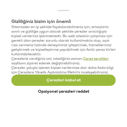
Gizliliğiniz bizim için önemli
Sitemizden en iyi şekilde faydalanabilmeniz için, amaçlarla
sınırlı ve gizliliğe uygun olacak şekilde çerezler aracılığıyla
kişisel verileriniz işlenmektedir. Bu web sitesinin çalışması için
gerekli olan çerezler zorunlu olarak kullanılmakta olup, açık
rıza vermeniz halinde deneyiminizi iyileştirmek, hizmetlerimizi
geliştirmek ve kişiselleştirme yapabilmek için farklı çerez türleri
kullanılabilecektir.
Çerezlerle verdiğiniz izni, istediğiniz zaman
Çerez tercihleri
sayfasını ziyaret ederek değiştirebilirsiniz.
Çerezler yoluyla işlenen kişisel verilerinize dair daha fazla bilgi
için Çerezlere Yönelik Aydınlatma Metni'ni inceleyebilirsiniz.
Çerezleri kabul et
Opsiyonel çerezleri reddet