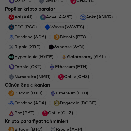
OXT/TL
NMR/TL
CHZ/TL
Popüler kripto paralar
Xai (XAI)
Aave (AAVE)
Ankr (ANKR)
PSG (PSG)
Waves (WAVES)
Cardano (ADA)
Bitcoin (BTC)
Ripple (XRP)
Synapse (SYN)
Hyperliquid (HYPE)
Galatasaray (GAL)
Orchid (OXT)
Ethereum (ETH)
Numeraire (NMR)
Chiliz (CHZ)
Günün öne çıkanları
Bitcoin (BTC)
Ethereum (ETH)
Cardano (ADA)
Dogecoin (DOGE)
Bat (BAT)
Chiliz (CHZ)
Kripto para fiyat tahminleri
Bitcoin (BTC)
Ripple (XRP)