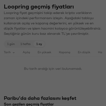
Loopring geçmiş fiyatları
Loopring fiyat geçmişini takip ederek kripto varlıkların
zaman içindeki performansını izleyin. Aşağıdaki tabloyu
kullanarak açılış ve kapanış değerlerini, en yüksek ve en
düşük fiyatları ve işlem hacmini kolayca görüntüleyebilirsiniz.
Seçtiğiniz günün kuru baz alınarak TL'ye çevrilmiştir.
1 gün
1 hafta
1 ay
Tarih
Açılış
En yüksek
Kapanış
En düşük
Haci
Bu tarih aralığı için veri bulunamadı.
Paribu'da daha fazlasını keşfet
Son gezilen geçmiş fiyatlar