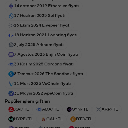
14 october 2019 Ethereum fiyatı
17 Haziran 2025 Sui fiyatı
16 Ekim 2024 Livepeer fiyatı
18 Haziran 2021 Loopring fiyatı
3 july 2025 Arkham fiyatı
7 Ağustos 2023 Enjin Coin fiyatı
30 Kasım 2025 Cardano fiyatı
8 Temmuz 2026 The Sandbox fiyatı
11 Mart 2025 VeChain fiyatı
31 Mayıs 2022 ApeCoin fiyatı
Popüler işlem çiftleri
XAI/TL
ADA/TL
SYN/TL
XRP/TL
HYPE/TL
GAL/TL
BTC/TL