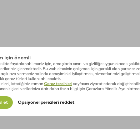
im için önemli
kilde faydalanabilmeniz için, amaçlarla sınırlı ve gizliliğe uygun olacak şekild
 verileriniz işlenmektedir. Bu web sitesinin çalışması için gerekli olan çerezler 
açık rıza vermeniz halinde deneyiminizi iyileştirmek, hizmetlerimizi geliştirmek
lı çerez türleri kullanılabilecektir.
iz izni, istediğiniz zaman
Çerez tercihleri
sayfasını ziyaret ederek değiştirebilir
enen kişisel verilerinize dair daha fazla bilgi için Çerezlere Yönelik Aydınlatma
l et
Opsiyonel çerezleri reddet