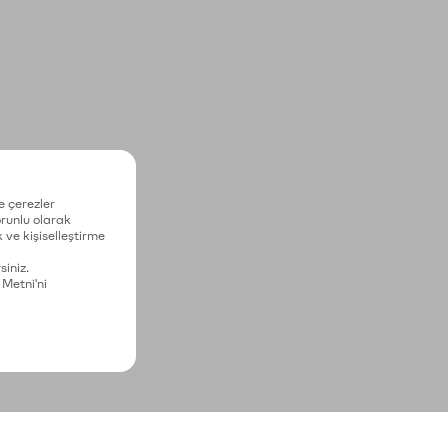
e çerezler
zorunlu olarak
 ve kişiselleştirme
siniz.
 Metni'ni