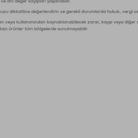
r ve ani değer kayıpları yaşanabilir.
nuzu dikkatlice değerlendirin ve gerekli durumlarda hukuk, vergi v
den veya kullanımından kaynaklanabilecek zarar, kayıp veya diğer 
Bazı ürünler tüm bölgelerde sunulmayabilir.