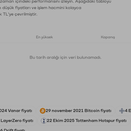
n zaman içindeki performansını izleyin. Aşağıdaki tabloyu
n düşük fiyatları ve işlem hacmini kolayca
 TL'ye çevrilmiştir.
En yüksek
Kapanış
Bu tarih aralığı için veri bulunamadı.
024 Vanar fiyatı
29 november 2021 Bitcoin fiyatı
4 
LayerZero fiyatı
22 Ekim 2025 Tottenham Hotspur fiyatı
 Drift fiyatı