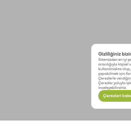
Gizliliğiniz biz
Sitemizden en iyi şe
aracılığıyla kişisel
kullanılmakta olup, 
yapabilmek için fark
Çerezlerle verdiğin
Çerezler yoluyla işl
inceleyebilirsiniz.
Çerezleri kabu