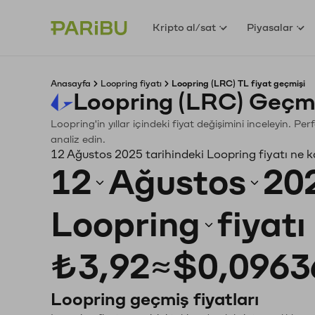
Kripto al/sat
Piyasalar
Anasayfa
Loopring fiyatı
Loopring (LRC) TL fiyat geçmişi
Loopring (LRC) Geçmi
Loopring'in yıllar içindeki fiyat değişimini inceleyin. P
analiz edin.
12 Ağustos 2025 tarihindeki Loopring fiyatı ne 
12
Ağustos
20
Loopring
fiyat
₺3,92
≈
$0,0963
Loopring geçmiş fiyatları