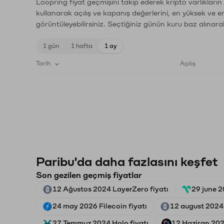
Loopring fiyat geçmişini takip ederek kripto varlıkları
kullanarak açılış ve kapanış değerlerini, en yüksek ve e
görüntüleyebilirsiniz. Seçtiğiniz günün kuru baz alınarak
1 gün
1 hafta
1 ay
Tarih
Açılış
Paribu'da daha fazlasını keşfet
Son gezilen geçmiş fiyatlar
12 Ağustos 2024 LayerZero fiyatı
29 june 2
24 may 2026 Filecoin fiyatı
12 august 2024 
27 Temmuz 2024 Holo fiyatı
12 Haziran 2026