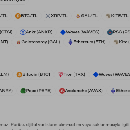
/TL
BTC/TL
XRP/TL
GAL/TL
KITE/TL
 (CTSI)
Ankr (ANKR)
Waves (WAVES)
PSG (P
HNT)
Galatasaray (GAL)
Ethereum (ETH)
Kite 
(XLM)
Bitcoin (BTC)
Tron (TRX)
Waves (WAVES
VANRY)
Pepe (PEPE)
Avalanche (AVAX)
Ethere
şımaz. Paribu, dijital varlıkların alım-satımı veya saklanmasıyla ilgi