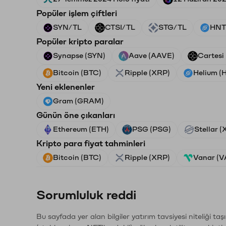
Popüler işlem çiftleri
SYN/TL
CTSI/TL
STG/TL
HNT
Popüler kripto paralar
Synapse (SYN)
Aave (AAVE)
Cartesi
Bitcoin (BTC)
Ripple (XRP)
Helium (
Yeni eklenenler
Gram (GRAM)
Günün öne çıkanları
Ethereum (ETH)
PSG (PSG)
Stellar 
Kripto para fiyat tahminleri
Bitcoin (BTC)
Ripple (XRP)
Vanar (
Sorumluluk reddi
Bu sayfada yer alan bilgiler yatırım tavsiyesi niteliği ta