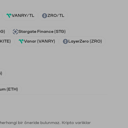
VANRY/TL
ZRO/TL
SG)
Stargate Finance (STG)
(KITE)
Vanar (VANRY)
LayerZero (ZRO)
)
um (ETH)
li herhangi bir öneride bulunmaz. Kripto varlıklar