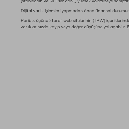
(stablecoin ve NFT'ler dahil), yüksek volatiliteye sahipti
Dijital varlık işlemleri yapmadan önce finansal durumu
Paribu, üçüncü taraf web sitelerinin (TPW) içeriklerin
varlıklarınızda kayıp veya değer düşüşüne yol açabilir. 