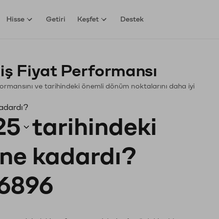
Hisse
Getiri
Keşfet
Destek
ş Fiyat Performansı
erformansını ve tarihindeki önemli dönüm noktalarını daha iyi
kadardı?
25
tarihindeki
ı ne kadardı?
6896