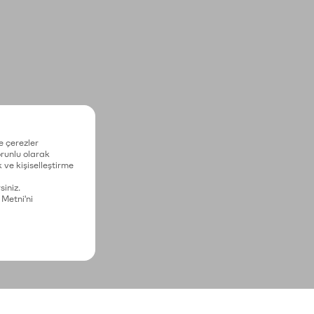
e çerezler
zorunlu olarak
 ve kişiselleştirme
siniz.
 Metni'ni