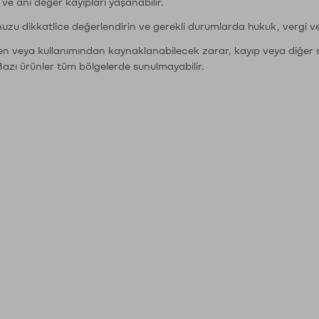
r ve ani değer kayıpları yaşanabilir.
nuzu dikkatlice değerlendirin ve gerekli durumlarda hukuk, vergi v
den veya kullanımından kaynaklanabilecek zarar, kayıp veya diğer 
Bazı ürünler tüm bölgelerde sunulmayabilir.