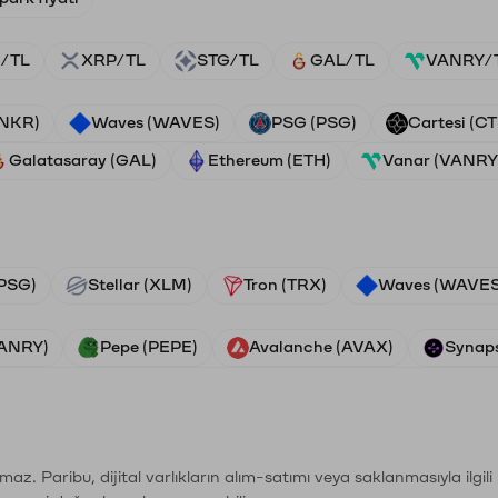
/TL
XRP/TL
STG/TL
GAL/TL
VANRY/
ANKR)
Waves (WAVES)
PSG (PSG)
Cartesi (CT
Galatasaray (GAL)
Ethereum (ETH)
Vanar (VANRY
PSG)
Stellar (XLM)
Tron (TRX)
Waves (WAVES
VANRY)
Pepe (PEPE)
Avalanche (AVAX)
Synaps
şımaz. Paribu, dijital varlıkların alım-satımı veya saklanmasıyla ilgi