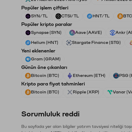
Popüler işlem çiftleri
SYN/TL
CTSI/TL
HNT/TL
BTC
Popüler kripto paralar
Synapse (SYN)
Aave (AAVE)
Ankr (
Helium (HNT)
Stargate Finance (STG)
Yeni eklenenler
Gram (GRAM)
Günün öne çıkanları
Bitcoin (BTC)
Ethereum (ETH)
PSG (
Kripto para fiyat tahminleri
Bitcoin (BTC)
Ripple (XRP)
Vanar (
Sorumluluk reddi
Bu sayfada yer alan bilgiler yatırım tavsiyesi niteliği ta