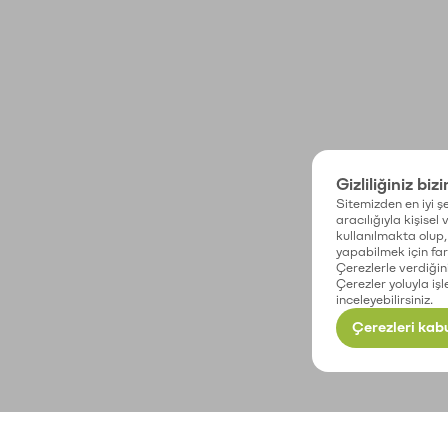
Gizliliğiniz biz
Sitemizden en iyi şe
aracılığıyla kişisel
kullanılmakta olup, 
yapabilmek için fark
Çerezlerle verdiğin
Çerezler yoluyla işl
inceleyebilirsiniz.
Çerezleri kabu