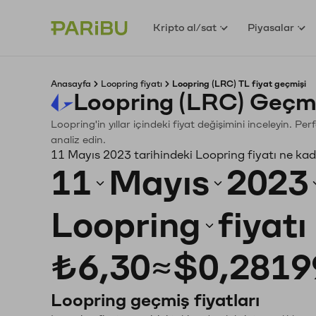
Kripto al/sat
Piyasalar
Anasayfa
Loopring fiyatı
Loopring (LRC) TL fiyat geçmişi
Loopring (LRC) Geçmi
Loopring'in yıllar içindeki fiyat değişimini inceleyin. P
analiz edin.
11 Mayıs 2023 tarihindeki Loopring fiyatı ne ka
11
Mayıs
2023
Loopring
fiyat
₺6,30
≈
$0,2819
Loopring geçmiş fiyatları