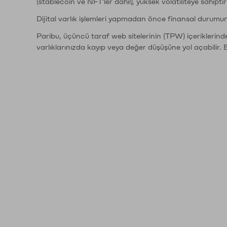
(stablecoin ve NFT'ler dahil), yüksek volatiliteye sahipti
Dijital varlık işlemleri yapmadan önce finansal durumu
Paribu, üçüncü taraf web sitelerinin (TPW) içeriklerin
varlıklarınızda kayıp veya değer düşüşüne yol açabilir. 