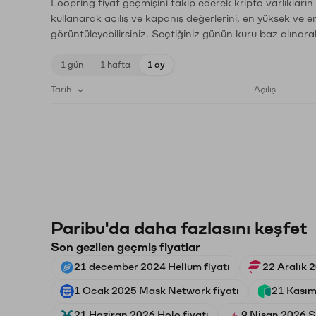
Loopring fiyat geçmişini takip ederek kripto varlıkları
kullanarak açılış ve kapanış değerlerini, en yüksek ve e
görüntüleyebilirsiniz. Seçtiğiniz günün kuru baz alınarak
1 gün
1 hafta
1 ay
Tarih
Açılış
Paribu'da daha fazlasını keşfet
Son gezilen geçmiş fiyatlar
21 december 2024 Helium fiyatı
22 Aralık 2
1 Ocak 2025 Mask Network fiyatı
21 Kasım
21 Haziran 2026 Holo fiyatı
9 Nisan 2026 S