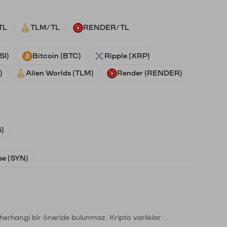
TL
TLM/TL
RENDER/TL
SI)
Bitcoin (BTC)
Ripple (XRP)
)
Alien Worlds (TLM)
Render (RENDER)
)
e (SYN)
li herhangi bir öneride bulunmaz. Kripto varlıklar