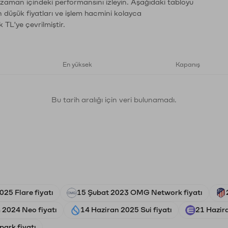
n zaman içindeki performansını izleyin. Aşağıdaki tabloyu
n düşük fiyatları ve işlem hacmini kolayca
 TL'ye çevrilmiştir.
En yüksek
Kapanış
Bu tarih aralığı için veri bulunamadı.
025 Flare fiyatı
15 Şubat 2023 OMG Network fiyatı
 2024 Neo fiyatı
14 Haziran 2025 Sui fiyatı
21 Hazira
park fiyatı