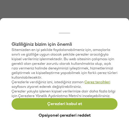
Gizliliğiniz bizim için önemli
Sitemizden en iyi şekilde faydalanabilmeniz için, amaçlarla
sınırlı ve gizliliğe uygun olacak şekilde çerezler aracılığıyla
kişisel verileriniz işlenmektedir. Bu web sitesinin çalışması için
gerekli olan çerezler zorunlu olarak kullanılmakta olup, açık
rıza vermeniz halinde deneyiminizi iyileştirmek, hizmetlerimizi
geliştirmek ve kişiselleştirme yapabilmek için farklı çerez türleri
kullanılabilecektir.
Çerezlerle verdiğiniz izni, istediğiniz zaman
Çerez tercihleri
sayfasını ziyaret ederek değiştirebilirsiniz.
Çerezler yoluyla işlenen kişisel verilerinize dair daha fazla bilgi
için Çerezlere Yönelik Aydınlatma Metni'ni inceleyebilirsiniz.
Çerezleri kabul et
Opsiyonel çerezleri reddet