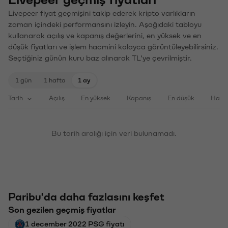
Livepeer geçmiş fiyatları
Livepeer fiyat geçmişini takip ederek kripto varlıkların
zaman içindeki performansını izleyin. Aşağıdaki tabloyu
kullanarak açılış ve kapanış değerlerini, en yüksek ve en
düşük fiyatları ve işlem hacmini kolayca görüntüleyebilirsiniz.
Seçtiğiniz günün kuru baz alınarak TL'ye çevrilmiştir.
1 gün
1 hafta
1 ay
Tarih
Açılış
En yüksek
Kapanış
En düşük
Haci
Bu tarih aralığı için veri bulunamadı.
Paribu'da daha fazlasını keşfet
Son gezilen geçmiş fiyatlar
1 december 2022 PSG fiyatı