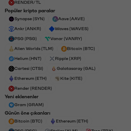
RENDER/TL
Popüler kripto paralar
Synapse (SYN)
Aave (AAVE)
Ankr (ANKR)
Waves (WAVES)
PSG (PSG)
Vanar (VANRY)
Alien Worlds (TLM)
Bitcoin (BTC)
Helium (HNT)
Ripple (XRP)
Cartesi (CTSI)
Galatasaray (GAL)
Ethereum (ETH)
Kite (KITE)
Render (RENDER)
Yeni eklenenler
Gram (GRAM)
Günün öne çıkanları
Bitcoin (BTC)
Ethereum (ETH)