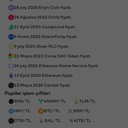
28 july 2026 Enjin Coin fiyatı
28 Ağustos 2023 Chiliz fiyatı
21 Eylül 2023 Compound fiyatı
9 Aralık 2023 Axie Infinity fiyatı
9 july 2025 iExec RLC fiyatı
31 Mayıs 2023 Curve DAO Token fiyatı
26 july 2026 Ethereum Name Service fiyatı
13 Eylül 2024 Ethereum fiyatı
13 Mayıs 2026 Cartesi fiyatı
Popüler işlem çiftleri
SYN/TL
VANRY/TL
TLM/TL
HNT/TL
BTC/TL
XRP/TL
CTSI/TL
GAL/TL
KITE/TL