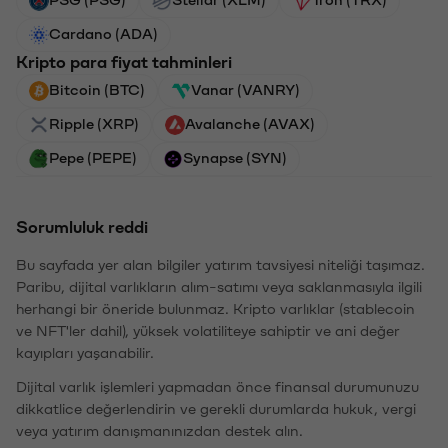
PSG (PSG)
Stellar (XLM)
Tron (TRX)
Cardano (ADA)
Kripto para fiyat tahminleri
Bitcoin (BTC)
Vanar (VANRY)
Ripple (XRP)
Avalanche (AVAX)
Pepe (PEPE)
Synapse (SYN)
Sorumluluk reddi
Bu sayfada yer alan bilgiler yatırım tavsiyesi niteliği taşımaz.
Paribu, dijital varlıkların alım-satımı veya saklanmasıyla ilgili
herhangi bir öneride bulunmaz. Kripto varlıklar (stablecoin
ve NFT'ler dahil), yüksek volatiliteye sahiptir ve ani değer
kayıpları yaşanabilir.
Dijital varlık işlemleri yapmadan önce finansal durumunuzu
dikkatlice değerlendirin ve gerekli durumlarda hukuk, vergi
veya yatırım danışmanınızdan destek alın.