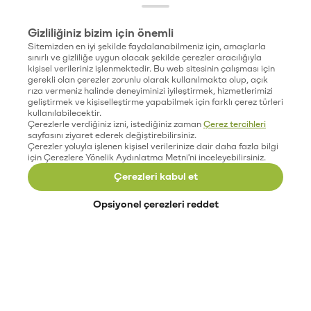
Gizliliğiniz bizim için önemli
Sitemizden en iyi şekilde faydalanabilmeniz için, amaçlarla
sınırlı ve gizliliğe uygun olacak şekilde çerezler aracılığıyla
kişisel verileriniz işlenmektedir. Bu web sitesinin çalışması için
gerekli olan çerezler zorunlu olarak kullanılmakta olup, açık
rıza vermeniz halinde deneyiminizi iyileştirmek, hizmetlerimizi
geliştirmek ve kişiselleştirme yapabilmek için farklı çerez türleri
kullanılabilecektir.
Çerezlerle verdiğiniz izni, istediğiniz zaman
Çerez tercihleri
sayfasını ziyaret ederek değiştirebilirsiniz.
Çerezler yoluyla işlenen kişisel verilerinize dair daha fazla bilgi
için Çerezlere Yönelik Aydınlatma Metni'ni inceleyebilirsiniz.
Çerezleri kabul et
Opsiyonel çerezleri reddet
Paribu’yu keşfet