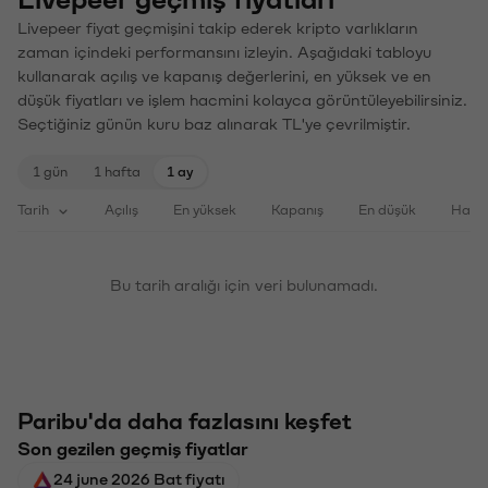
Livepeer fiyat geçmişini takip ederek kripto varlıkların
zaman içindeki performansını izleyin. Aşağıdaki tabloyu
kullanarak açılış ve kapanış değerlerini, en yüksek ve en
düşük fiyatları ve işlem hacmini kolayca görüntüleyebilirsiniz.
Seçtiğiniz günün kuru baz alınarak TL'ye çevrilmiştir.
1 gün
1 hafta
1 ay
Tarih
Açılış
En yüksek
Kapanış
En düşük
Haci
Bu tarih aralığı için veri bulunamadı.
Paribu'da daha fazlasını keşfet
Son gezilen geçmiş fiyatlar
24 june 2026 Bat fiyatı