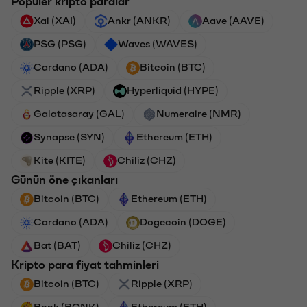
Popüler kripto paralar
Xai (XAI)
Ankr (ANKR)
Aave (AAVE)
PSG (PSG)
Waves (WAVES)
Cardano (ADA)
Bitcoin (BTC)
Ripple (XRP)
Hyperliquid (HYPE)
Galatasaray (GAL)
Numeraire (NMR)
Synapse (SYN)
Ethereum (ETH)
Kite (KITE)
Chiliz (CHZ)
Günün öne çıkanları
Bitcoin (BTC)
Ethereum (ETH)
Cardano (ADA)
Dogecoin (DOGE)
Bat (BAT)
Chiliz (CHZ)
Kripto para fiyat tahminleri
Bitcoin (BTC)
Ripple (XRP)
Bonk (BONK)
Ethereum (ETH)