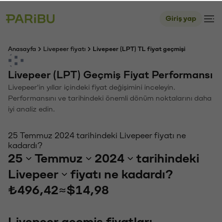
Giriş yap
Anasayfa
Livepeer fiyatı
Livepeer (LPT) TL fiyat geçmişi
Livepeer (LPT) Geçmiş Fiyat Performansı
Livepeer'in yıllar içindeki fiyat değişimini inceleyin.
Performansını ve tarihindeki önemli dönüm noktalarını daha
iyi analiz edin.
25 Temmuz 2024 tarihindeki Livepeer fiyatı ne
kadardı?
25
Temmuz
2024
tarihindeki
Livepeer
fiyatı ne kadardı?
₺496,42
≈
$14,98
Livepeer geçmiş fiyatları