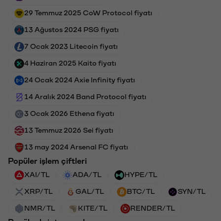
29 Temmuz 2025 CoW Protocol fiyatı
13 Ağustos 2024 PSG fiyatı
7 Ocak 2023 Litecoin fiyatı
4 Haziran 2025 Kaito fiyatı
24 Ocak 2024 Axie Infinity fiyatı
14 Aralık 2024 Band Protocol fiyatı
3 Ocak 2026 Ethena fiyatı
13 Temmuz 2026 Sei fiyatı
13 may 2024 Arsenal FC fiyatı
Popüler işlem çiftleri
XAI/TL
ADA/TL
HYPE/TL
XRP/TL
GAL/TL
BTC/TL
SYN/TL
NMR/TL
KITE/TL
RENDER/TL