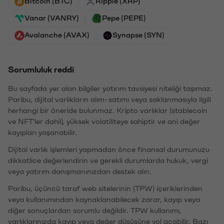
Bitcoin (BTC)
Ripple (XRP)
Vanar (VANRY)
Pepe (PEPE)
Avalanche (AVAX)
Synapse (SYN)
Sorumluluk reddi
Bu sayfada yer alan bilgiler yatırım tavsiyesi niteliği taşımaz.
Paribu, dijital varlıkların alım-satımı veya saklanmasıyla ilgili
herhangi bir öneride bulunmaz. Kripto varlıklar (stablecoin
ve NFT'ler dahil), yüksek volatiliteye sahiptir ve ani değer
kayıpları yaşanabilir.
Dijital varlık işlemleri yapmadan önce finansal durumunuzu
dikkatlice değerlendirin ve gerekli durumlarda hukuk, vergi
veya yatırım danışmanınızdan destek alın.
Paribu, üçüncü taraf web sitelerinin (TPW) içeriklerinden
veya kullanımından kaynaklanabilecek zarar, kayıp veya
diğer sonuçlardan sorumlu değildir. TPW kullanımı,
varlıklarınızda kayıp veya değer düşüşüne yol açabilir. Bazı