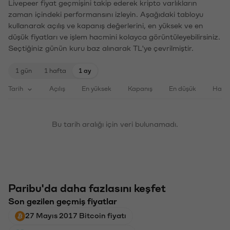
Livepeer fiyat geçmişini takip ederek kripto varlıkların
zaman içindeki performansını izleyin. Aşağıdaki tabloyu
kullanarak açılış ve kapanış değerlerini, en yüksek ve en
düşük fiyatları ve işlem hacmini kolayca görüntüleyebilirsiniz.
Seçtiğiniz günün kuru baz alınarak TL'ye çevrilmiştir.
1 gün
1 hafta
1 ay
Tarih
Açılış
En yüksek
Kapanış
En düşük
Haci
Bu tarih aralığı için veri bulunamadı.
Paribu'da daha fazlasını keşfet
Son gezilen geçmiş fiyatlar
27 Mayıs 2017 Bitcoin fiyatı