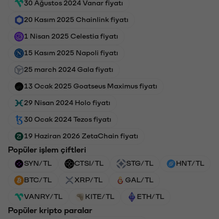
30 Ağustos 2024 Vanar fiyatı
20 Kasım 2025 Chainlink fiyatı
1 Nisan 2025 Celestia fiyatı
15 Kasım 2025 Napoli fiyatı
25 march 2024 Gala fiyatı
13 Ocak 2025 Goatseus Maximus fiyatı
29 Nisan 2024 Holo fiyatı
30 Ocak 2024 Tezos fiyatı
19 Haziran 2026 ZetaChain fiyatı
Popüler işlem çiftleri
SYN/TL
CTSI/TL
STG/TL
HNT/TL
BTC/TL
XRP/TL
GAL/TL
VANRY/TL
KITE/TL
ETH/TL
Popüler kripto paralar