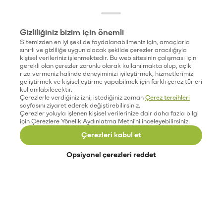
Gizliliğiniz bizim için önemli
Sitemizden en iyi şekilde faydalanabilmeniz için, amaçlarla
sınırlı ve gizliliğe uygun olacak şekilde çerezler aracılığıyla
kişisel verileriniz işlenmektedir. Bu web sitesinin çalışması için
gerekli olan çerezler zorunlu olarak kullanılmakta olup, açık
rıza vermeniz halinde deneyiminizi iyileştirmek, hizmetlerimizi
geliştirmek ve kişiselleştirme yapabilmek için farklı çerez türleri
kullanılabilecektir.
Çerezlerle verdiğiniz izni, istediğiniz zaman
Çerez tercihleri
sayfasını ziyaret ederek değiştirebilirsiniz.
Çerezler yoluyla işlenen kişisel verilerinize dair daha fazla bilgi
için Çerezlere Yönelik Aydınlatma Metni'ni inceleyebilirsiniz.
Çerezleri kabul et
Opsiyonel çerezleri reddet