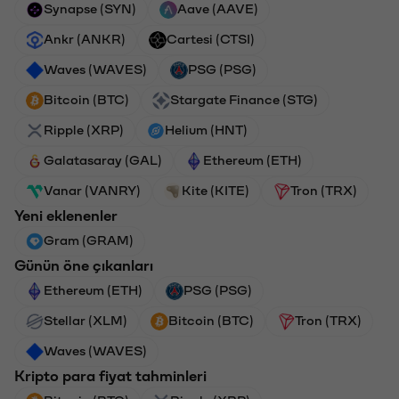
Synapse (SYN)
Aave (AAVE)
Ankr (ANKR)
Cartesi (CTSI)
Waves (WAVES)
PSG (PSG)
Bitcoin (BTC)
Stargate Finance (STG)
Ripple (XRP)
Helium (HNT)
Galatasaray (GAL)
Ethereum (ETH)
Vanar (VANRY)
Kite (KITE)
Tron (TRX)
Yeni eklenenler
Gram (GRAM)
Günün öne çıkanları
Ethereum (ETH)
PSG (PSG)
Stellar (XLM)
Bitcoin (BTC)
Tron (TRX)
Waves (WAVES)
Kripto para fiyat tahminleri