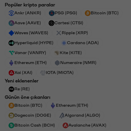
Popüler kripto paralar
Ankr (ANKR)
PSG (PSG)
Bitcoin (BTC)
Aave (AAVE)
Cartesi (CTSI)
Waves (WAVES)
Ripple (XRP)
Hyperliquid (HYPE)
Cardano (ADA)
Vanar (VANRY)
Kite (KITE)
Ethereum (ETH)
Numeraire (NMR)
Xai (XAI)
IOTA (MIOTA)
Yeni eklenenler
Re (RE)
Günün öne çıkanları
Bitcoin (BTC)
Ethereum (ETH)
Dogecoin (DOGE)
Algorand (ALGO)
Bitcoin Cash (BCH)
Avalanche (AVAX)