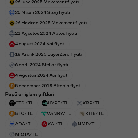
26 june 2025 Movement fiyatı
26 Nisan 2024 Storj fiyatı
26 Haziran 2025 Movement fiyatı
21 Ağustos 2024 Aptos fiyatı
4 august 2024 Xai fiyatı
18 Aralık 2025 LayerZero fiyatı
6 april 2024 Stellar fiyatı
4 Ağustos 2024 Xai fiyatı
5 december 2018 Bitcoin fiyatı
Popüler işlem çiftleri
CTSI/TL
HYPE/TL
XRP/TL
BTC/TL
VANRY/TL
KITE/TL
ADA/TL
XAI/TL
NMR/TL
MIOTA/TL