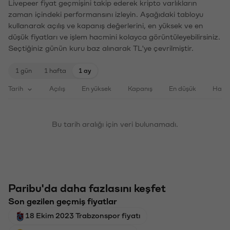
Livepeer fiyat geçmişini takip ederek kripto varlıkların
zaman içindeki performansını izleyin. Aşağıdaki tabloyu
kullanarak açılış ve kapanış değerlerini, en yüksek ve en
düşük fiyatları ve işlem hacmini kolayca görüntüleyebilirsiniz.
Seçtiğiniz günün kuru baz alınarak TL'ye çevrilmiştir.
1 gün
1 hafta
1 ay
Tarih
Açılış
En yüksek
Kapanış
En düşük
Haci
Bu tarih aralığı için veri bulunamadı.
Paribu'da daha fazlasını keşfet
Son gezilen geçmiş fiyatlar
18 Ekim 2023 Trabzonspor fiyatı