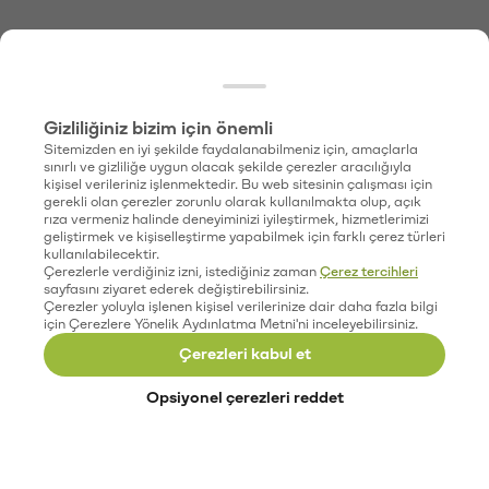
Gizliliğiniz bizim için önemli
Sitemizden en iyi şekilde faydalanabilmeniz için, amaçlarla
sınırlı ve gizliliğe uygun olacak şekilde çerezler aracılığıyla
kişisel verileriniz işlenmektedir. Bu web sitesinin çalışması için
gerekli olan çerezler zorunlu olarak kullanılmakta olup, açık
rıza vermeniz halinde deneyiminizi iyileştirmek, hizmetlerimizi
geliştirmek ve kişiselleştirme yapabilmek için farklı çerez türleri
kullanılabilecektir.
Çerezlerle verdiğiniz izni, istediğiniz zaman
Çerez tercihleri
sayfasını ziyaret ederek değiştirebilirsiniz.
Çerezler yoluyla işlenen kişisel verilerinize dair daha fazla bilgi
için Çerezlere Yönelik Aydınlatma Metni'ni inceleyebilirsiniz.
Çerezleri kabul et
Opsiyonel çerezleri reddet