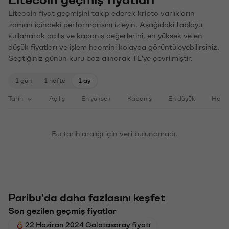
Litecoin geçmiş fiyatları
Litecoin fiyat geçmişini takip ederek kripto varlıkların
zaman içindeki performansını izleyin. Aşağıdaki tabloyu
kullanarak açılış ve kapanış değerlerini, en yüksek ve en
düşük fiyatları ve işlem hacmini kolayca görüntüleyebilirsiniz.
Seçtiğiniz günün kuru baz alınarak TL'ye çevrilmiştir.
1 gün
1 hafta
1 ay
Tarih
Açılış
En yüksek
Kapanış
En düşük
Haci
Bu tarih aralığı için veri bulunamadı.
Paribu'da daha fazlasını keşfet
Son gezilen geçmiş fiyatlar
22 Haziran 2024 Galatasaray fiyatı