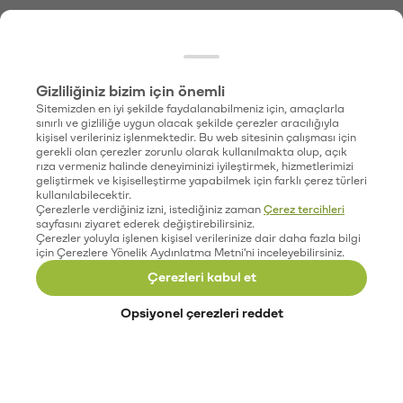
Gizliliğiniz bizim için önemli
Sitemizden en iyi şekilde faydalanabilmeniz için, amaçlarla
sınırlı ve gizliliğe uygun olacak şekilde çerezler aracılığıyla
kişisel verileriniz işlenmektedir. Bu web sitesinin çalışması için
gerekli olan çerezler zorunlu olarak kullanılmakta olup, açık
rıza vermeniz halinde deneyiminizi iyileştirmek, hizmetlerimizi
geliştirmek ve kişiselleştirme yapabilmek için farklı çerez türleri
kullanılabilecektir.
Çerezlerle verdiğiniz izni, istediğiniz zaman
Çerez tercihleri
sayfasını ziyaret ederek değiştirebilirsiniz.
Çerezler yoluyla işlenen kişisel verilerinize dair daha fazla bilgi
için Çerezlere Yönelik Aydınlatma Metni'ni inceleyebilirsiniz.
Çerezleri kabul et
Opsiyonel çerezleri reddet