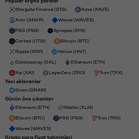
Popüler kripto paralar
Stargate Finance (STG)
Aave (AAVE)
Ankr (ANKR)
Waves (WAVES)
PSG (PSG)
Synapse (SYN)
Cartesi (CTSI)
Bitcoin (BTC)
Ripple (XRP)
Helium (HNT)
Galatasaray (GAL)
Ethereum (ETH)
Xai (XAI)
LayerZero (ZRO)
Tron (TRX)
Yeni eklenenler
Gram (GRAM)
Günün öne çıkanları
Ethereum (ETH)
Stellar (XLM)
Bitcoin (BTC)
PSG (PSG)
Tron (TRX)
Waves (WAVES)
Kripto para fiyat tahminleri