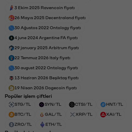
3 Ekim 2025 Ravencoin fiyatı
26 Mayıs 2025 Decentraland fiyatı
30 Ağustos 2022 Ontology fiyatı
4 june 2024 Argentine FA fiyatı
29 january 2025 Arbitrum fiyatı
22 Temmuz 2026 Italy fiyatı
30 august 2022 Ontology fiyatı
13 Haziran 2026 Beşiktaş fiyatı
19 Nisan 2026 Dogecoin fiyatı
Popüler işlem çiftleri
STG/TL
SYN/TL
CTSI/TL
HNT/TL
BTC/TL
GAL/TL
XRP/TL
XAI/TL
ZRO/TL
ETH/TL