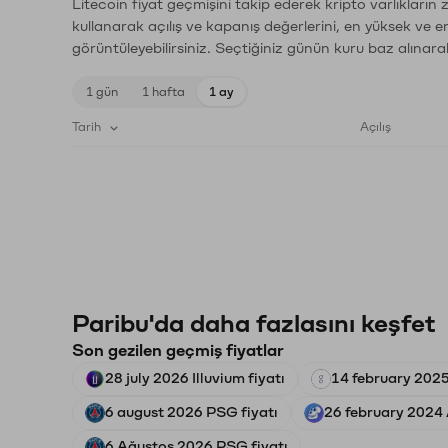
Litecoin fiyat geçmişini takip ederek kripto varlıkların
kullanarak açılış ve kapanış değerlerini, en yüksek ve e
görüntüleyebilirsiniz. Seçtiğiniz günün kuru baz alınarak
1 gün
1 hafta
1 ay
Tarih
Açılış
Paribu'da daha fazlasını keşfet
Son gezilen geçmiş fiyatlar
28 july 2026 Illuvium fiyatı
14 february 2025
6 august 2026 PSG fiyatı
26 february 2024 
6 Ağustos 2026 PSG fiyatı