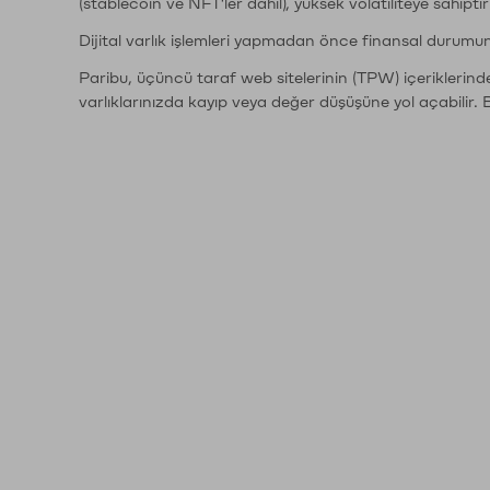
(stablecoin ve NFT'ler dahil), yüksek volatiliteye sahipti
Dijital varlık işlemleri yapmadan önce finansal durumu
Paribu, üçüncü taraf web sitelerinin (TPW) içeriklerin
varlıklarınızda kayıp veya değer düşüşüne yol açabilir. 