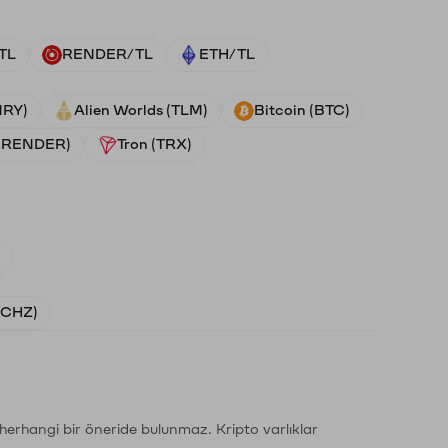
TL
RENDER/TL
ETH/TL
NRY)
Alien Worlds (TLM)
Bitcoin (BTC)
 (RENDER)
Tron (TRX)
)
 (CHZ)
li herhangi bir öneride bulunmaz. Kripto varlıklar