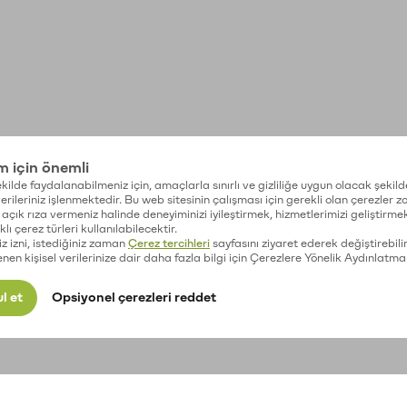
im için önemli
kilde faydalanabilmeniz için, amaçlarla sınırlı ve gizliliğe uygun olacak şekild
 verileriniz işlenmektedir. Bu web sitesinin çalışması için gerekli olan çerezler 
açık rıza vermeniz halinde deneyiminizi iyileştirmek, hizmetlerimizi geliştirmek
lı çerez türleri kullanılabilecektir.
iz izni, istediğiniz zaman
Çerez tercihleri
sayfasını ziyaret ederek değiştirebilir
enen kişisel verilerinize dair daha fazla bilgi için Çerezlere Yönelik Aydınlatma
l et
Opsiyonel çerezleri reddet