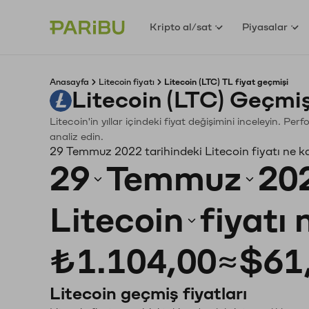
Kripto al/sat
Piyasalar
Anasayfa
Litecoin fiyatı
Litecoin (LTC) TL fiyat geçmişi
Litecoin (LTC) Geçmi
Litecoin'in yıllar içindeki fiyat değişimini inceleyin. P
analiz edin.
29 Temmuz 2022 tarihindeki Litecoin fiyatı ne k
29
Temmuz
20
Litecoin
fiyatı
₺1.104,00
≈
$61
Litecoin geçmiş fiyatları