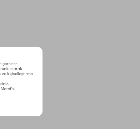
e çerezler
zorunlu olarak
 ve kişiselleştirme
siniz.
 Metni'ni