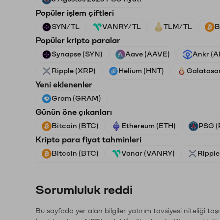
Popüler işlem çiftleri
SYN/TL
VANRY/TL
TLM/TL
B
Popüler kripto paralar
Synapse (SYN)
Aave (AAVE)
Ankr (
Ripple (XRP)
Helium (HNT)
Galatasa
Yeni eklenenler
Gram (GRAM)
Günün öne çıkanları
Bitcoin (BTC)
Ethereum (ETH)
PSG (
Kripto para fiyat tahminleri
Bitcoin (BTC)
Vanar (VANRY)
Ripple
Sorumluluk reddi
Bu sayfada yer alan bilgiler yatırım tavsiyesi niteliği ta