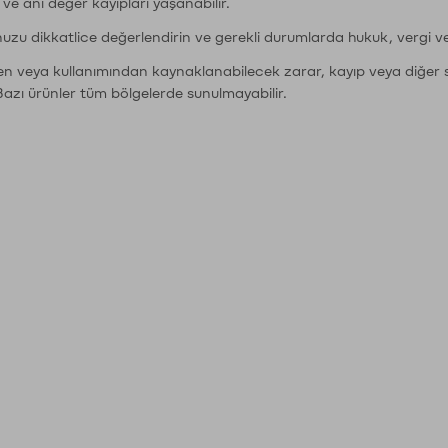
r ve ani değer kayıpları yaşanabilir.
nuzu dikkatlice değerlendirin ve gerekli durumlarda hukuk, vergi v
den veya kullanımından kaynaklanabilecek zarar, kayıp veya diğer 
Bazı ürünler tüm bölgelerde sunulmayabilir.