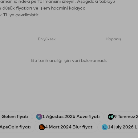
 zaman içindeki performansını izleyin. Aşağıdaki tabloyu
n düşük fiyatları ve işlem hacmini kolayca
 TL'ye çevrilmiştir.
En yüksek
Kapanış
Bu tarih aralığı için veri bulunamadı.
 Golem fiyatı
1 Ağustos 2026 Aave fiyatı
9 Temmuz 2
ApeCoin fiyatı
4 Mart 2024 Blur fiyatı
14 july 2026 L