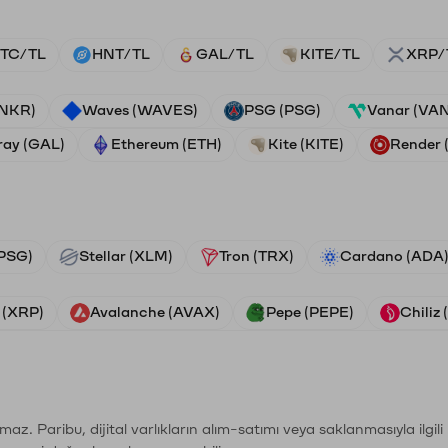
TC/TL
HNT/TL
GAL/TL
KITE/TL
XRP/
ANKR)
Waves (WAVES)
PSG (PSG)
Vanar (VA
ray (GAL)
Ethereum (ETH)
Kite (KITE)
Render
PSG)
Stellar (XLM)
Tron (TRX)
Cardano (ADA
 (XRP)
Avalanche (AVAX)
Pepe (PEPE)
Chiliz
şımaz. Paribu, dijital varlıkların alım-satımı veya saklanmasıyla ilgi