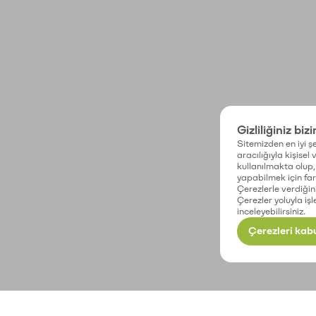
Gizliliğiniz biz
Sitemizden en iyi şe
aracılığıyla kişisel
kullanılmakta olup, 
yapabilmek için fark
Çerezlerle verdiğin
Çerezler yoluyla işl
inceleyebilirsiniz.
Çerezleri kabu