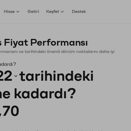
Hisse
Getiri
Keşfet
Destek
ş Fiyat Performansı
erformansını ve tarihindeki önemli dönüm noktalarını daha iyi
adardı?
22
tarihindeki
 ne kadardı?
,70