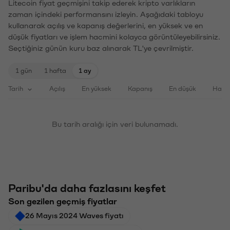
Litecoin fiyat geçmişini takip ederek kripto varlıkların
zaman içindeki performansını izleyin. Aşağıdaki tabloyu
kullanarak açılış ve kapanış değerlerini, en yüksek ve en
düşük fiyatları ve işlem hacmini kolayca görüntüleyebilirsiniz.
Seçtiğiniz günün kuru baz alınarak TL'ye çevrilmiştir.
1 gün
1 hafta
1 ay
Tarih
Açılış
En yüksek
Kapanış
En düşük
Haci
Bu tarih aralığı için veri bulunamadı.
Paribu'da daha fazlasını keşfet
Son gezilen geçmiş fiyatlar
26 Mayıs 2024 Waves fiyatı