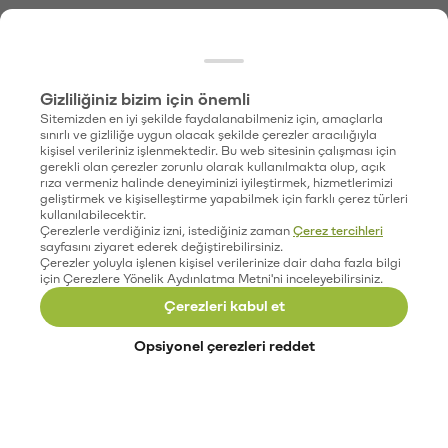
Gizliliğiniz bizim için önemli
Sitemizden en iyi şekilde faydalanabilmeniz için, amaçlarla
sınırlı ve gizliliğe uygun olacak şekilde çerezler aracılığıyla
kişisel verileriniz işlenmektedir. Bu web sitesinin çalışması için
gerekli olan çerezler zorunlu olarak kullanılmakta olup, açık
rıza vermeniz halinde deneyiminizi iyileştirmek, hizmetlerimizi
geliştirmek ve kişiselleştirme yapabilmek için farklı çerez türleri
kullanılabilecektir.
Çerezlerle verdiğiniz izni, istediğiniz zaman
Çerez tercihleri
sayfasını ziyaret ederek değiştirebilirsiniz.
Çerezler yoluyla işlenen kişisel verilerinize dair daha fazla bilgi
için Çerezlere Yönelik Aydınlatma Metni'ni inceleyebilirsiniz.
Çerezleri kabul et
Opsiyonel çerezleri reddet