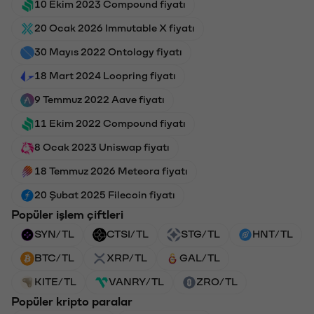
10 Ekim 2023 Compound fiyatı
20 Ocak 2026 Immutable X fiyatı
30 Mayıs 2022 Ontology fiyatı
18 Mart 2024 Loopring fiyatı
9 Temmuz 2022 Aave fiyatı
11 Ekim 2022 Compound fiyatı
8 Ocak 2023 Uniswap fiyatı
18 Temmuz 2026 Meteora fiyatı
20 Şubat 2025 Filecoin fiyatı
Popüler işlem çiftleri
SYN/TL
CTSI/TL
STG/TL
HNT/TL
BTC/TL
XRP/TL
GAL/TL
KITE/TL
VANRY/TL
ZRO/TL
Popüler kripto paralar