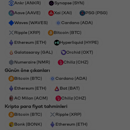
Ankr (ANKR)
Synapse (SYN)
Aave (AAVE)
Xai (XAI)
PSG (PSG)
Waves (WAVES)
Cardano (ADA)
Ripple (XRP)
Bitcoin (BTC)
Ethereum (ETH)
Hyperliquid (HYPE)
Galatasaray (GAL)
Orchid (OXT)
Numeraire (NMR)
Chiliz (CHZ)
Günün öne çıkanları
Bitcoin (BTC)
Cardano (ADA)
Ethereum (ETH)
Bat (BAT)
AC Milan (ACM)
Chiliz (CHZ)
Kripto para fiyat tahminleri
Bitcoin (BTC)
Ripple (XRP)
Bonk (BONK)
Ethereum (ETH)