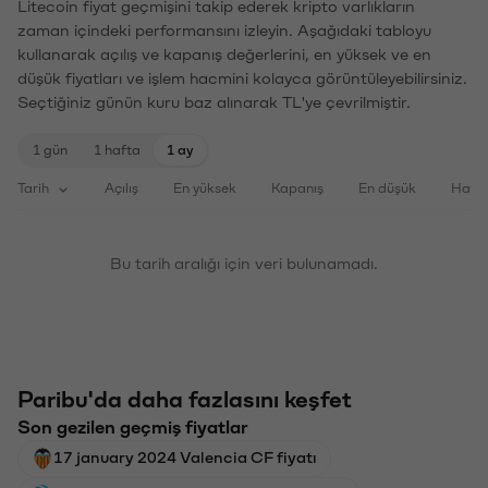
Litecoin fiyat geçmişini takip ederek kripto varlıkların
zaman içindeki performansını izleyin. Aşağıdaki tabloyu
kullanarak açılış ve kapanış değerlerini, en yüksek ve en
düşük fiyatları ve işlem hacmini kolayca görüntüleyebilirsiniz.
Seçtiğiniz günün kuru baz alınarak TL'ye çevrilmiştir.
1 gün
1 hafta
1 ay
Tarih
Açılış
En yüksek
Kapanış
En düşük
Haci
Bu tarih aralığı için veri bulunamadı.
Paribu'da daha fazlasını keşfet
Son gezilen geçmiş fiyatlar
17 january 2024 Valencia CF fiyatı