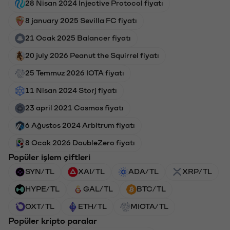
28 Nisan 2024 Injective Protocol fiyatı
8 january 2025 Sevilla FC fiyatı
21 Ocak 2025 Balancer fiyatı
20 july 2026 Peanut the Squirrel fiyatı
25 Temmuz 2026 IOTA fiyatı
11 Nisan 2024 Storj fiyatı
23 april 2021 Cosmos fiyatı
6 Ağustos 2024 Arbitrum fiyatı
8 Ocak 2026 DoubleZero fiyatı
Popüler işlem çiftleri
SYN/TL
XAI/TL
ADA/TL
XRP/TL
HYPE/TL
GAL/TL
BTC/TL
OXT/TL
ETH/TL
MIOTA/TL
Popüler kripto paralar