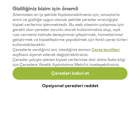
Gizliliğiniz bizim için önemli
Sitemizden en iyi şekilde faydalanabilmeniz için, amaçlarla
sınırlı ve gizliliğe uygun olacak şekilde çerezler aracılığıyla
kişisel verileriniz işlenmektedir. Bu web sitesinin çalışması için
gerekli olan çerezler zorunlu olarak kullanılmakta olup, açık
rıza vermeniz halinde deneyiminizi iyileştirmek, hizmetlerimizi
geliştirmek ve kişiselleştirme yapabilmek için farklı çerez türleri
kullanılabilecektir.
Çerezlerle verdiğiniz izni, istediğiniz zaman
Çerez tercihleri
sayfasını ziyaret ederek değiştirebilirsiniz.
Çerezler yoluyla işlenen kişisel verilerinize dair daha fazla bilgi
için Çerezlere Yönelik Aydınlatma Metni'ni inceleyebilirsiniz.
Çerezleri kabul et
Opsiyonel çerezleri reddet
Paribu’yu keşfet
Eğitimler