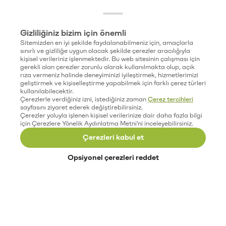
Gizliliğiniz bizim için önemli
Sitemizden en iyi şekilde faydalanabilmeniz için, amaçlarla
sınırlı ve gizliliğe uygun olacak şekilde çerezler aracılığıyla
kişisel verileriniz işlenmektedir. Bu web sitesinin çalışması için
gerekli olan çerezler zorunlu olarak kullanılmakta olup, açık
rıza vermeniz halinde deneyiminizi iyileştirmek, hizmetlerimizi
geliştirmek ve kişiselleştirme yapabilmek için farklı çerez türleri
kullanılabilecektir.
Çerezlerle verdiğiniz izni, istediğiniz zaman
Çerez tercihleri
sayfasını ziyaret ederek değiştirebilirsiniz.
Çerezler yoluyla işlenen kişisel verilerinize dair daha fazla bilgi
için Çerezlere Yönelik Aydınlatma Metni'ni inceleyebilirsiniz.
Çerezleri kabul et
Opsiyonel çerezleri reddet