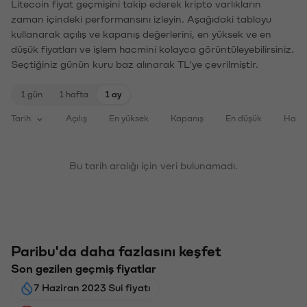
Litecoin fiyat geçmişini takip ederek kripto varlıkların
zaman içindeki performansını izleyin. Aşağıdaki tabloyu
kullanarak açılış ve kapanış değerlerini, en yüksek ve en
düşük fiyatları ve işlem hacmini kolayca görüntüleyebilirsiniz.
Seçtiğiniz günün kuru baz alınarak TL'ye çevrilmiştir.
1 gün
1 hafta
1 ay
Tarih
Açılış
En yüksek
Kapanış
En düşük
Haci
Bu tarih aralığı için veri bulunamadı.
Paribu'da daha fazlasını keşfet
Son gezilen geçmiş fiyatlar
7 Haziran 2023 Sui fiyatı