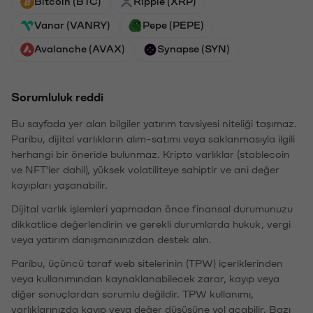
Bitcoin (BTC)
Ripple (XRP)
Vanar (VANRY)
Pepe (PEPE)
Avalanche (AVAX)
Synapse (SYN)
Sorumluluk reddi
Bu sayfada yer alan bilgiler yatırım tavsiyesi niteliği taşımaz.
Paribu, dijital varlıkların alım-satımı veya saklanmasıyla ilgili
herhangi bir öneride bulunmaz. Kripto varlıklar (stablecoin
ve NFT'ler dahil), yüksek volatiliteye sahiptir ve ani değer
kayıpları yaşanabilir.
Dijital varlık işlemleri yapmadan önce finansal durumunuzu
dikkatlice değerlendirin ve gerekli durumlarda hukuk, vergi
veya yatırım danışmanınızdan destek alın.
Paribu, üçüncü taraf web sitelerinin (TPW) içeriklerinden
veya kullanımından kaynaklanabilecek zarar, kayıp veya
diğer sonuçlardan sorumlu değildir. TPW kullanımı,
varlıklarınızda kayıp veya değer düşüşüne yol açabilir. Bazı