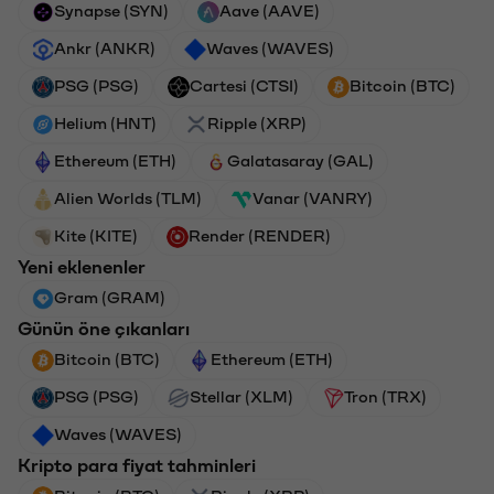
Synapse (SYN)
Aave (AAVE)
Ankr (ANKR)
Waves (WAVES)
PSG (PSG)
Cartesi (CTSI)
Bitcoin (BTC)
Helium (HNT)
Ripple (XRP)
Ethereum (ETH)
Galatasaray (GAL)
Alien Worlds (TLM)
Vanar (VANRY)
Kite (KITE)
Render (RENDER)
Yeni eklenenler
Gram (GRAM)
Günün öne çıkanları
Bitcoin (BTC)
Ethereum (ETH)
PSG (PSG)
Stellar (XLM)
Tron (TRX)
Waves (WAVES)
Kripto para fiyat tahminleri