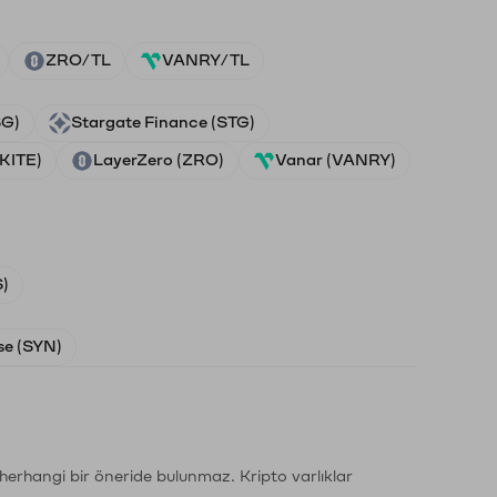
ZRO/TL
VANRY/TL
SG)
Stargate Finance (STG)
(KITE)
LayerZero (ZRO)
Vanar (VANRY)
)
e (SYN)
li herhangi bir öneride bulunmaz. Kripto varlıklar