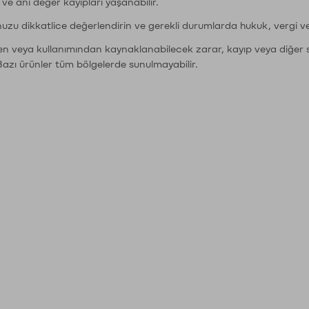
r ve ani değer kayıpları yaşanabilir.
nuzu dikkatlice değerlendirin ve gerekli durumlarda hukuk, vergi v
den veya kullanımından kaynaklanabilecek zarar, kayıp veya diğer 
Bazı ürünler tüm bölgelerde sunulmayabilir.