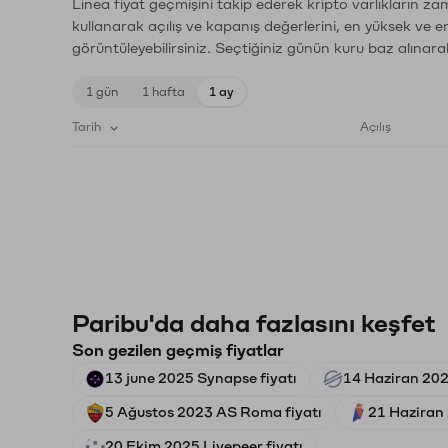
Linea fiyat geçmişini takip ederek kripto varlıkların za
kullanarak açılış ve kapanış değerlerini, en yüksek ve e
görüntüleyebilirsiniz. Seçtiğiniz günün kuru baz alınarak
1 gün
1 hafta
1 ay
Tarih
Açılış
Paribu'da daha fazlasını keşfet
Son gezilen geçmiş fiyatlar
13 june 2025 Synapse fiyatı
14 Haziran 2021
5 Ağustos 2023 AS Roma fiyatı
21 Haziran
20 Ekim 2025 Livepeer fiyatı