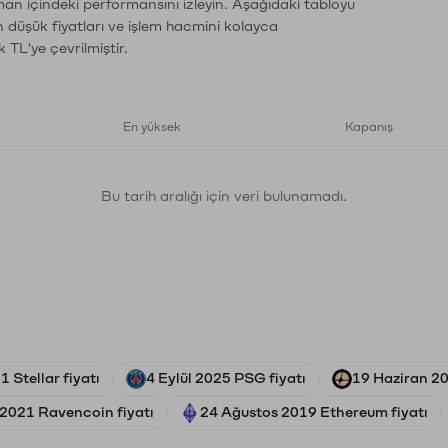
man içindeki performansını izleyin. Aşağıdaki tabloyu
n düşük fiyatları ve işlem hacmini kolayca
 TL'ye çevrilmiştir.
En yüksek
Kapanış
Bu tarih aralığı için veri bulunamadı.
 Stellar fiyatı
4 Eylül 2025 PSG fiyatı
19 Haziran 20
 2021 Ravencoin fiyatı
24 Ağustos 2019 Ethereum fiyatı