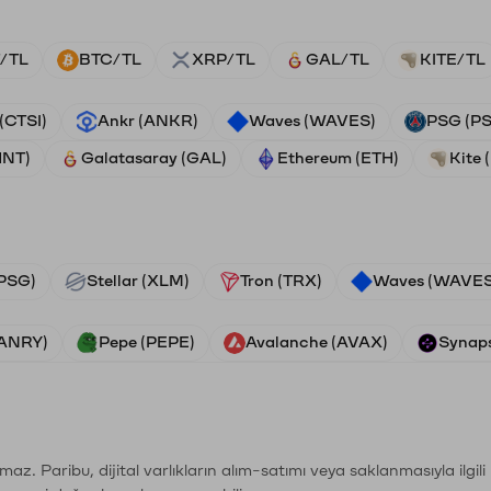
/TL
BTC/TL
XRP/TL
GAL/TL
KITE/TL
 (CTSI)
Ankr (ANKR)
Waves (WAVES)
PSG (P
HNT)
Galatasaray (GAL)
Ethereum (ETH)
Kite 
PSG)
Stellar (XLM)
Tron (TRX)
Waves (WAVES
VANRY)
Pepe (PEPE)
Avalanche (AVAX)
Synaps
şımaz. Paribu, dijital varlıkların alım-satımı veya saklanmasıyla ilgi