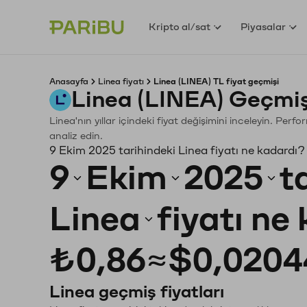
Kripto al/sat
Piyasalar
Anasayfa
Linea fiyatı
Linea (LINEA) TL fiyat geçmişi
Linea (LINEA) Geçmiş
Linea'nın yıllar içindeki fiyat değişimini inceleyin. Per
analiz edin.
9 Ekim 2025 tarihindeki Linea fiyatı ne kadardı?
9
Ekim
2025
t
Linea
fiyatı ne
₺0,86
≈
$0,0204
Linea geçmiş fiyatları