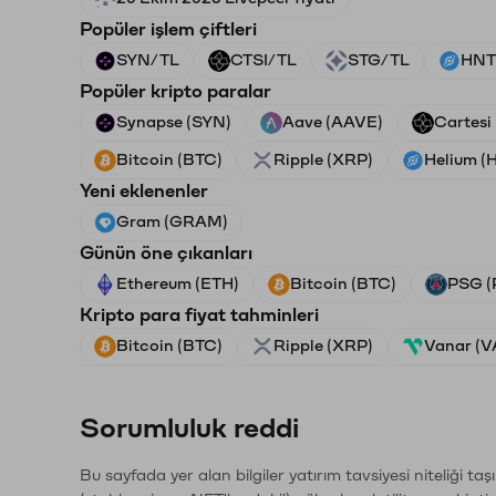
Popüler işlem çiftleri
SYN/TL
CTSI/TL
STG/TL
HNT
Popüler kripto paralar
Synapse (SYN)
Aave (AAVE)
Cartesi
Bitcoin (BTC)
Ripple (XRP)
Helium (
Yeni eklenenler
Gram (GRAM)
Günün öne çıkanları
Ethereum (ETH)
Bitcoin (BTC)
PSG (
Kripto para fiyat tahminleri
Bitcoin (BTC)
Ripple (XRP)
Vanar (
Sorumluluk reddi
Bu sayfada yer alan bilgiler yatırım tavsiyesi niteliği ta