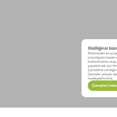
Gizliliğiniz biz
Sitemizden en iyi şe
aracılığıyla kişisel
kullanılmakta olup, 
yapabilmek için fark
Çerezlerle verdiğin
Çerezler yoluyla işl
inceleyebilirsiniz.
Çerezleri kabu