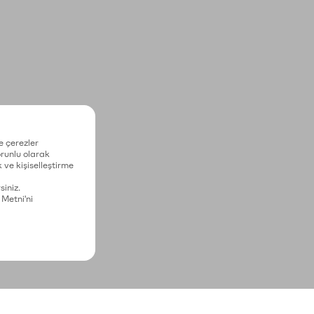
e çerezler
zorunlu olarak
 ve kişiselleştirme
siniz.
 Metni'ni