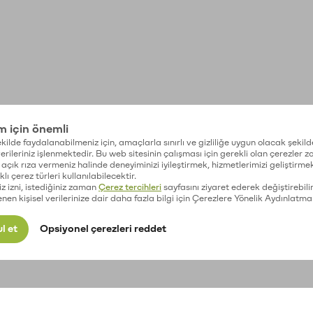
im için önemli
kilde faydalanabilmeniz için, amaçlarla sınırlı ve gizliliğe uygun olacak şekild
 verileriniz işlenmektedir. Bu web sitesinin çalışması için gerekli olan çerezler 
açık rıza vermeniz halinde deneyiminizi iyileştirmek, hizmetlerimizi geliştirmek
lı çerez türleri kullanılabilecektir.
iz izni, istediğiniz zaman
Çerez tercihleri
sayfasını ziyaret ederek değiştirebilir
enen kişisel verilerinize dair daha fazla bilgi için Çerezlere Yönelik Aydınlatma
l et
Opsiyonel çerezleri reddet