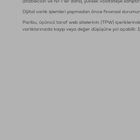
(stablecoin ve NFT'ler dahil), yüksek volatiliteye sahipti
Dijital varlık işlemleri yapmadan önce finansal durumu
Paribu, üçüncü taraf web sitelerinin (TPW) içeriklerin
varlıklarınızda kayıp veya değer düşüşüne yol açabilir. 