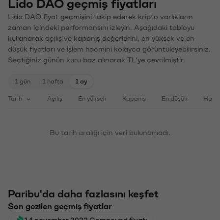
Lido DAO geçmiş fiyatları
Lido DAO fiyat geçmişini takip ederek kripto varlıkların
zaman içindeki performansını izleyin. Aşağıdaki tabloyu
kullanarak açılış ve kapanış değerlerini, en yüksek ve en
düşük fiyatları ve işlem hacmini kolayca görüntüleyebilirsiniz.
Seçtiğiniz günün kuru baz alınarak TL'ye çevrilmiştir.
1 gün
1 hafta
1 ay
Tarih
Açılış
En yüksek
Kapanış
En düşük
Haci
Bu tarih aralığı için veri bulunamadı.
Paribu'da daha fazlasını keşfet
Son gezilen geçmiş fiyatlar
14 november 2022 Compound fiyatı