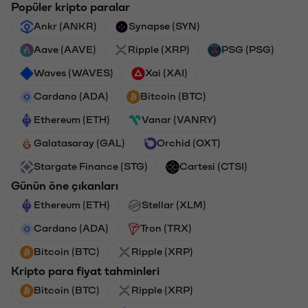
Popüler kripto paralar
Ankr (ANKR)
Synapse (SYN)
Aave (AAVE)
Ripple (XRP)
PSG (PSG)
Waves (WAVES)
Xai (XAI)
Cardano (ADA)
Bitcoin (BTC)
Ethereum (ETH)
Vanar (VANRY)
Galatasaray (GAL)
Orchid (OXT)
Stargate Finance (STG)
Cartesi (CTSI)
Günün öne çıkanları
Ethereum (ETH)
Stellar (XLM)
Cardano (ADA)
Tron (TRX)
Bitcoin (BTC)
Ripple (XRP)
Kripto para fiyat tahminleri
Bitcoin (BTC)
Ripple (XRP)