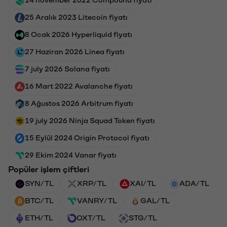
25 Aralık 2023 Litecoin fiyatı
8 Ocak 2026 Hyperliquid fiyatı
27 Haziran 2026 Linea fiyatı
7 july 2026 Solana fiyatı
16 Mart 2022 Avalanche fiyatı
8 Ağustos 2026 Arbitrum fiyatı
19 july 2026 Ninja Squad Token fiyatı
15 Eylül 2024 Origin Protocol fiyatı
29 Ekim 2024 Vanar fiyatı
Popüler işlem çiftleri
SYN/TL
XRP/TL
XAI/TL
ADA/TL
BTC/TL
VANRY/TL
GAL/TL
ETH/TL
OXT/TL
STG/TL