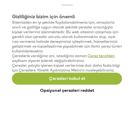
Gizliliğiniz bizim için önemli
Sitemizden en iyi şekilde faydalanabilmeniz için, amaçlarla
sınırlı ve gizliliğe uygun olacak şekilde çerezler aracılığıyla
kişisel verileriniz işlenmektedir. Bu web sitesinin çalışması için
gerekli olan çerezler zorunlu olarak kullanılmakta olup, açık
rıza vermeniz halinde deneyiminizi iyileştirmek, hizmetlerimizi
geliştirmek ve kişiselleştirme yapabilmek için farklı çerez türleri
kullanılabilecektir.
Çerezlerle verdiğiniz izni, istediğiniz zaman
Çerez tercihleri
sayfasını ziyaret ederek değiştirebilirsiniz.
Çerezler yoluyla işlenen kişisel verilerinize dair daha fazla bilgi
için Çerezlere Yönelik Aydınlatma Metni'ni inceleyebilirsiniz.
Çerezleri kabul et
Opsiyonel çerezleri reddet
Paribu’yu keşfet