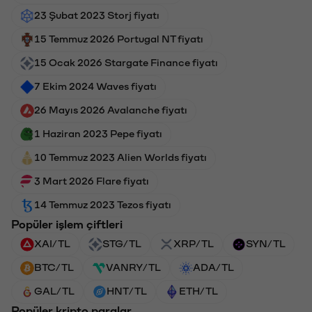
23 Şubat 2023 Storj fiyatı
15 Temmuz 2026 Portugal NT fiyatı
15 Ocak 2026 Stargate Finance fiyatı
7 Ekim 2024 Waves fiyatı
26 Mayıs 2026 Avalanche fiyatı
1 Haziran 2023 Pepe fiyatı
10 Temmuz 2023 Alien Worlds fiyatı
3 Mart 2026 Flare fiyatı
14 Temmuz 2023 Tezos fiyatı
Popüler işlem çiftleri
XAI/TL
STG/TL
XRP/TL
SYN/TL
BTC/TL
VANRY/TL
ADA/TL
GAL/TL
HNT/TL
ETH/TL
Popüler kripto paralar