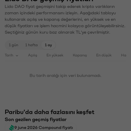
Lido DAO fiyat geçmişini takip ederek kripto varlıkların
zaman içindeki performansını izleyin. Aşağıdaki tabloyu
kullanarak açılış ve kapanış değerlerini, en yüksek ve en
düşük fiyatları ve işlem hacmini kolayca görüntüleyebilirsiniz.
Seçtiğiniz günün kuru baz alınarak TL'ye çevrilmiştir.
1 gün
1 hafta
1 ay
Tarih
Açılış
En yüksek
Kapanış
En düşük
Haci
Bu tarih aralığı için veri bulunamadı.
Paribu'da daha fazlasını keşfet
Son gezilen geçmiş fiyatlar
9 june 2026 Compound fiyatı