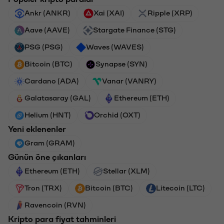
Ankr (ANKR)
Xai (XAI)
Ripple (XRP)
Aave (AAVE)
Stargate Finance (STG)
PSG (PSG)
Waves (WAVES)
Bitcoin (BTC)
Synapse (SYN)
Cardano (ADA)
Vanar (VANRY)
Galatasaray (GAL)
Ethereum (ETH)
Helium (HNT)
Orchid (OXT)
Yeni eklenenler
Gram (GRAM)
Günün öne çıkanları
Ethereum (ETH)
Stellar (XLM)
Tron (TRX)
Bitcoin (BTC)
Litecoin (LTC)
Ravencoin (RVN)
Kripto para fiyat tahminleri