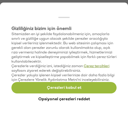
Gizliliğiniz bizim için önemli
Sitemizden en iyi şekilde faydalanabilmeniz için, amaçlarla
sınırlı ve gizliliğe uygun olacak şekilde çerezler aracılığıyla
kişisel verileriniz işlenmektedir. Bu web sitesinin çalışması için
gerekli olan çerezler zorunlu olarak kullanılmakta olup, açık
rıza vermeniz halinde deneyiminizi iyileştirmek, hizmetlerimizi
geliştirmek ve kişiselleştirme yapabilmek için farklı çerez türleri
kullanılabilecektir.
Çerezlerle verdiğiniz izni, istediğiniz zaman
Çerez tercihleri
sayfasını ziyaret ederek değiştirebilirsiniz.
Çerezler yoluyla işlenen kişisel verilerinize dair daha fazla bilgi
için Çerezlere Yönelik Aydınlatma Metni'ni inceleyebilirsiniz.
Çerezleri kabul et
Opsiyonel çerezleri reddet