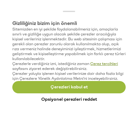
Gizliliğiniz bizim için önemli
Sitemizden en iyi şekilde faydalanabilmeniz için, amaçlarla
sınırlı ve gizliliğe uygun olacak şekilde çerezler aracılığıyla
kişisel verileriniz işlenmektedir. Bu web sitesinin çalışması için
gerekli olan çerezler zorunlu olarak kullanılmakta olup, açık
rıza vermeniz halinde deneyiminizi iyileştirmek, hizmetlerimizi
geliştirmek ve kişiselleştirme yapabilmek için farklı çerez türleri
kullanılabilecektir.
Çerezlerle verdiğiniz izni, istediğiniz zaman
Çerez tercihleri
sayfasını ziyaret ederek değiştirebilirsiniz.
Çerezler yoluyla işlenen kişisel verilerinize dair daha fazla bilgi
için Çerezlere Yönelik Aydınlatma Metni'ni inceleyebilirsiniz.
Çerezleri kabul et
Opsiyonel çerezleri reddet