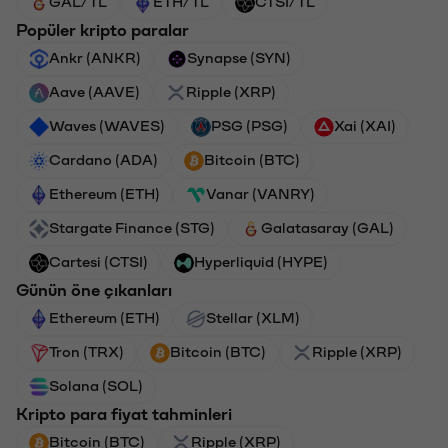
GAL/TL
ETH/TL
CTSI/TL
Popüler kripto paralar
Ankr (ANKR)
Synapse (SYN)
Aave (AAVE)
Ripple (XRP)
Waves (WAVES)
PSG (PSG)
Xai (XAI)
Cardano (ADA)
Bitcoin (BTC)
Ethereum (ETH)
Vanar (VANRY)
Stargate Finance (STG)
Galatasaray (GAL)
Cartesi (CTSI)
Hyperliquid (HYPE)
Günün öne çıkanları
Ethereum (ETH)
Stellar (XLM)
Tron (TRX)
Bitcoin (BTC)
Ripple (XRP)
Solana (SOL)
Kripto para fiyat tahminleri
Bitcoin (BTC)
Ripple (XRP)