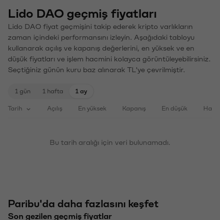
Lido DAO geçmiş fiyatları
Lido DAO fiyat geçmişini takip ederek kripto varlıkların
zaman içindeki performansını izleyin. Aşağıdaki tabloyu
kullanarak açılış ve kapanış değerlerini, en yüksek ve en
düşük fiyatları ve işlem hacmini kolayca görüntüleyebilirsiniz.
Seçtiğiniz günün kuru baz alınarak TL'ye çevrilmiştir.
1 gün
1 hafta
1 ay
Tarih
Açılış
En yüksek
Kapanış
En düşük
Haci
Bu tarih aralığı için veri bulunamadı.
Paribu'da daha fazlasını keşfet
Son gezilen geçmiş fiyatlar