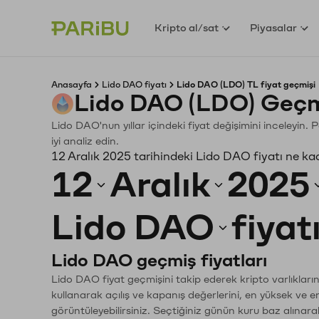
Kripto al/sat
Piyasalar
Anasayfa
Lido DAO fiyatı
Lido DAO (LDO) TL fiyat geçmişi
Lido DAO (LDO) Geçm
Lido DAO'nun yıllar içindeki fiyat değişimini inceleyin
iyi analiz edin.
12 Aralık 2025 tarihindeki Lido DAO fiyatı ne ka
12
Aralık
2025
Lido DAO
fiyat
Lido DAO geçmiş fiyatları
Lido DAO fiyat geçmişini takip ederek kripto varlıkları
kullanarak açılış ve kapanış değerlerini, en yüksek ve e
görüntüleyebilirsiniz. Seçtiğiniz günün kuru baz alınarak