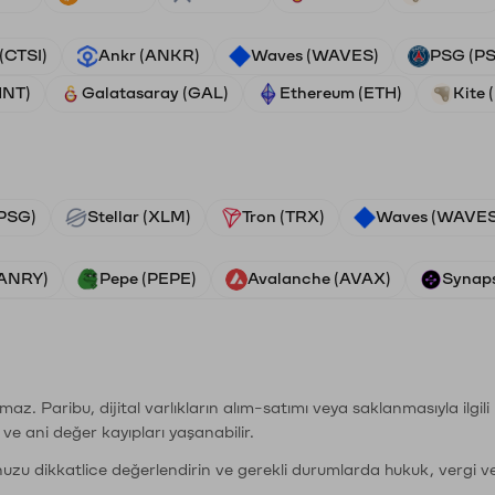
 (CTSI)
Ankr (ANKR)
Waves (WAVES)
PSG (P
HNT)
Galatasaray (GAL)
Ethereum (ETH)
Kite 
PSG)
Stellar (XLM)
Tron (TRX)
Waves (WAVES
VANRY)
Pepe (PEPE)
Avalanche (AVAX)
Synaps
şımaz. Paribu, dijital varlıkların alım-satımı veya saklanmasıyla ilgi
r ve ani değer kayıpları yaşanabilir.
nuzu dikkatlice değerlendirin ve gerekli durumlarda hukuk, vergi v