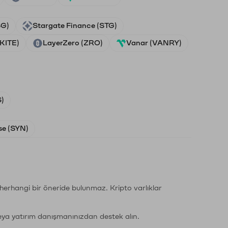
SG)
Stargate Finance (STG)
(KITE)
LayerZero (ZRO)
Vanar (VANRY)
)
e (SYN)
li herhangi bir öneride bulunmaz. Kripto varlıklar
eya yatırım danışmanınızdan destek alın.