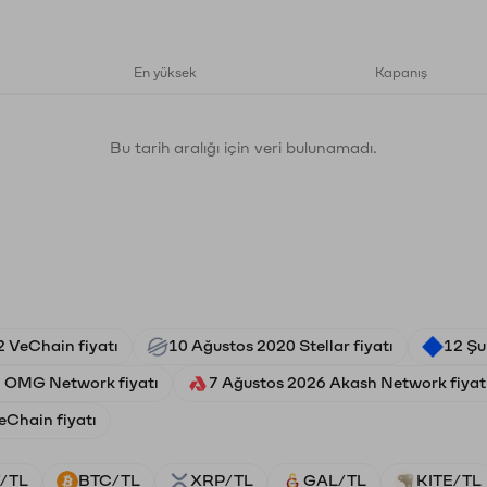
En yüksek
Kapanış
Bu tarih aralığı için veri bulunamadı.
2 VeChain fiyatı
10 Ağustos 2020 Stellar fiyatı
12 Şu
5 OMG Network fiyatı
7 Ağustos 2026 Akash Network fiyat
eChain fiyatı
/TL
BTC/TL
XRP/TL
GAL/TL
KITE/TL