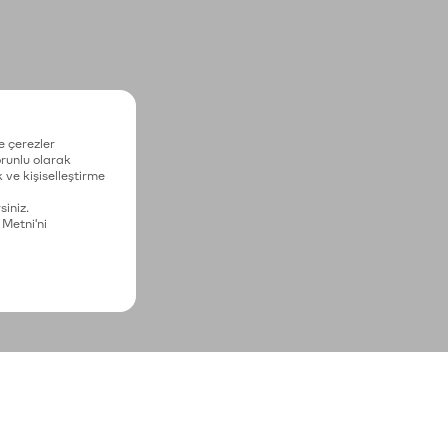
e çerezler
zorunlu olarak
 ve kişiselleştirme
siniz.
 Metni'ni