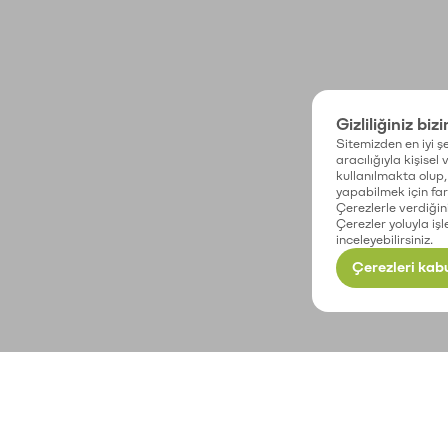
Gizliliğiniz biz
Sitemizden en iyi şe
aracılığıyla kişisel
kullanılmakta olup, 
yapabilmek için fark
Çerezlerle verdiğin
Çerezler yoluyla işl
inceleyebilirsiniz.
Çerezleri kabu