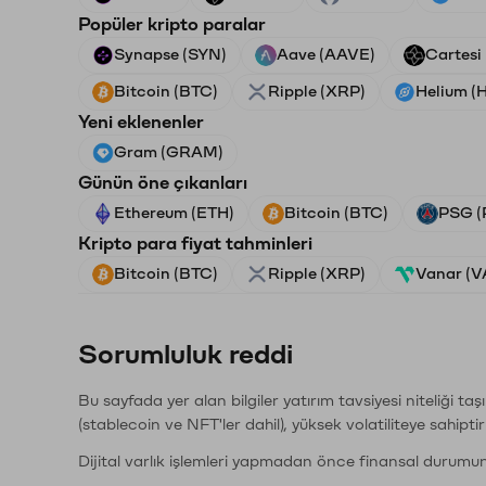
Popüler kripto paralar
Synapse (SYN)
Aave (AAVE)
Cartesi
Bitcoin (BTC)
Ripple (XRP)
Helium (
Yeni eklenenler
Gram (GRAM)
Günün öne çıkanları
Ethereum (ETH)
Bitcoin (BTC)
PSG (
Kripto para fiyat tahminleri
Bitcoin (BTC)
Ripple (XRP)
Vanar (
Sorumluluk reddi
Bu sayfada yer alan bilgiler yatırım tavsiyesi niteliği ta
(stablecoin ve NFT'ler dahil), yüksek volatiliteye sahipti
Dijital varlık işlemleri yapmadan önce finansal durumu