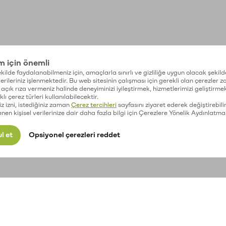
im için önemli
kilde faydalanabilmeniz için, amaçlarla sınırlı ve gizliliğe uygun olacak şekild
 verileriniz işlenmektedir. Bu web sitesinin çalışması için gerekli olan çerezler 
açık rıza vermeniz halinde deneyiminizi iyileştirmek, hizmetlerimizi geliştirmek
lı çerez türleri kullanılabilecektir.
iz izni, istediğiniz zaman
Çerez tercihleri
sayfasını ziyaret ederek değiştirebilir
enen kişisel verilerinize dair daha fazla bilgi için Çerezlere Yönelik Aydınlatma
l et
Opsiyonel çerezleri reddet