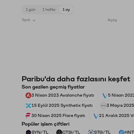
1 gün
1 hafta
1 ay
Tarih
Açılış
Paribu'da daha fazlasını keşfet
Son gezilen geçmiş fiyatlar
3 Nisan 2023 Avalanche fiyatı
5 Nisan 202
15 Eylül 2025 Synthetix fiyatı
3 Mayıs 202
30 Nisan 2025 Flare fiyatı
21 Aralık 2025 V
Popüler işlem çiftleri
SYN/TL
CTSI/TL
STG/TL
HNT