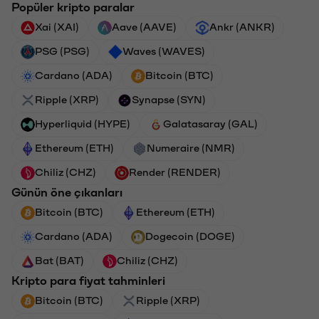
Popüler kripto paralar
Xai (XAI)
Aave (AAVE)
Ankr (ANKR)
PSG (PSG)
Waves (WAVES)
Cardano (ADA)
Bitcoin (BTC)
Ripple (XRP)
Synapse (SYN)
Hyperliquid (HYPE)
Galatasaray (GAL)
Ethereum (ETH)
Numeraire (NMR)
Chiliz (CHZ)
Render (RENDER)
Günün öne çıkanları
Bitcoin (BTC)
Ethereum (ETH)
Cardano (ADA)
Dogecoin (DOGE)
Bat (BAT)
Chiliz (CHZ)
Kripto para fiyat tahminleri
Bitcoin (BTC)
Ripple (XRP)