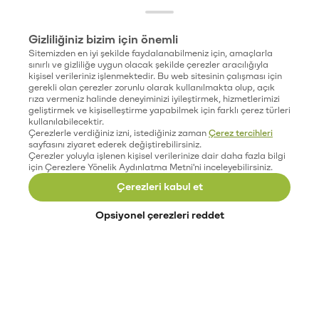
Gizliliğiniz bizim için önemli
Sitemizden en iyi şekilde faydalanabilmeniz için, amaçlarla
sınırlı ve gizliliğe uygun olacak şekilde çerezler aracılığıyla
kişisel verileriniz işlenmektedir. Bu web sitesinin çalışması için
gerekli olan çerezler zorunlu olarak kullanılmakta olup, açık
rıza vermeniz halinde deneyiminizi iyileştirmek, hizmetlerimizi
geliştirmek ve kişiselleştirme yapabilmek için farklı çerez türleri
kullanılabilecektir.
Çerezlerle verdiğiniz izni, istediğiniz zaman
Çerez tercihleri
sayfasını ziyaret ederek değiştirebilirsiniz.
Çerezler yoluyla işlenen kişisel verilerinize dair daha fazla bilgi
için Çerezlere Yönelik Aydınlatma Metni'ni inceleyebilirsiniz.
Çerezleri kabul et
Opsiyonel çerezleri reddet
Paribu’yu keşfet