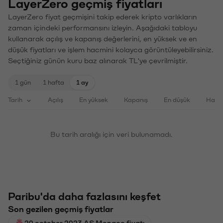
LayerZero geçmiş fiyatları
LayerZero fiyat geçmişini takip ederek kripto varlıkların
zaman içindeki performansını izleyin. Aşağıdaki tabloyu
kullanarak açılış ve kapanış değerlerini, en yüksek ve en
düşük fiyatları ve işlem hacmini kolayca görüntüleyebilirsiniz.
Seçtiğiniz günün kuru baz alınarak TL'ye çevrilmiştir.
1 gün
1 hafta
1 ay
Tarih
Açılış
En yüksek
Kapanış
En düşük
Haci
Bu tarih aralığı için veri bulunamadı.
Paribu'da daha fazlasını keşfet
Son gezilen geçmiş fiyatlar
20 october 2023 AS Monaco fiyatı