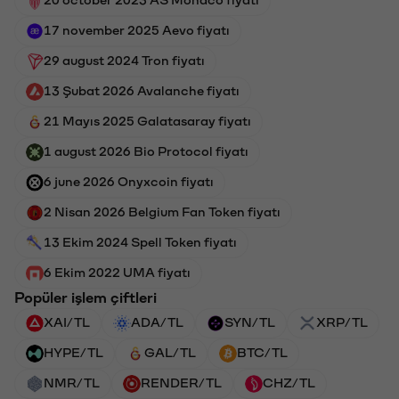
17 november 2025 Aevo fiyatı
29 august 2024 Tron fiyatı
13 Şubat 2026 Avalanche fiyatı
21 Mayıs 2025 Galatasaray fiyatı
1 august 2026 Bio Protocol fiyatı
6 june 2026 Onyxcoin fiyatı
2 Nisan 2026 Belgium Fan Token fiyatı
13 Ekim 2024 Spell Token fiyatı
6 Ekim 2022 UMA fiyatı
Popüler işlem çiftleri
XAI/TL
ADA/TL
SYN/TL
XRP/TL
HYPE/TL
GAL/TL
BTC/TL
NMR/TL
RENDER/TL
CHZ/TL