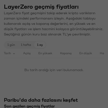
LayerZero geçmiş fiyatları
LayerZero fiyat geçmişini takip ederek kripto varlıkların
zaman içindeki performansını izleyin. Aşağıdaki tabloyu
kullanarak açılış ve kapanış değerlerini, en yüksek ve en
düşük fiyatları ve işlem hacmini kolayca görüntüleyebilirsiniz.
Seçtiğiniz günün kuru baz alınarak TL'ye çevrilmiştir.
1 gün
1 hafta
1 ay
Tarih
Açılış
En yüksek
Kapanış
En düşük
Haci
Bu tarih aralığı için veri bulunamadı.
Paribu'da daha fazlasını keşfet
Son gezilen geçmiş fiyatlar