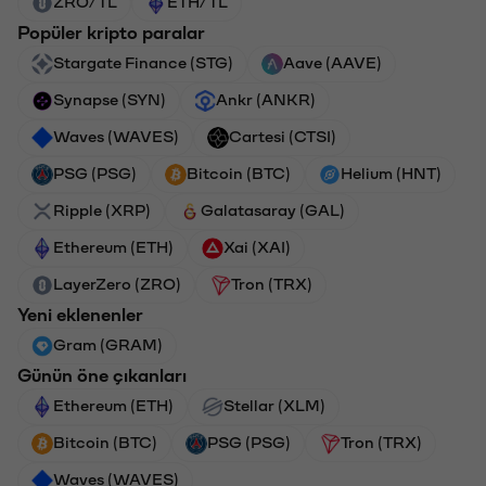
ZRO/TL
ETH/TL
Popüler kripto paralar
Stargate Finance (STG)
Aave (AAVE)
Synapse (SYN)
Ankr (ANKR)
Waves (WAVES)
Cartesi (CTSI)
PSG (PSG)
Bitcoin (BTC)
Helium (HNT)
Ripple (XRP)
Galatasaray (GAL)
Ethereum (ETH)
Xai (XAI)
LayerZero (ZRO)
Tron (TRX)
Yeni eklenenler
Gram (GRAM)
Günün öne çıkanları
Ethereum (ETH)
Stellar (XLM)
Bitcoin (BTC)
PSG (PSG)
Tron (TRX)
Waves (WAVES)