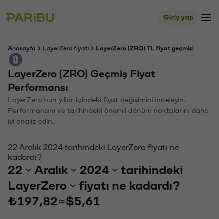
Giriş yap
Anasayfa
LayerZero fiyatı
LayerZero (ZRO) TL fiyat geçmişi
LayerZero (ZRO) Geçmiş Fiyat
Performansı
LayerZero'nun yıllar içindeki fiyat değişimini inceleyin.
Performansını ve tarihindeki önemli dönüm noktalarını daha
iyi analiz edin.
22 Aralık 2024 tarihindeki LayerZero fiyatı ne
kadardı?
22
Aralık
2024
tarihindeki
LayerZero
fiyatı ne kadardı?
₺197,82
≈
$5,61