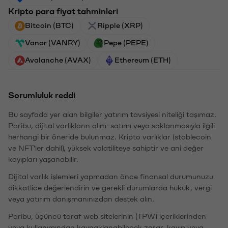
Kripto para fiyat tahminleri
Bitcoin (BTC)
Ripple (XRP)
Vanar (VANRY)
Pepe (PEPE)
Avalanche (AVAX)
Ethereum (ETH)
Sorumluluk reddi
Bu sayfada yer alan bilgiler yatırım tavsiyesi niteliği taşımaz.
Paribu, dijital varlıkların alım-satımı veya saklanmasıyla ilgili
herhangi bir öneride bulunmaz. Kripto varlıklar (stablecoin
ve NFT'ler dahil), yüksek volatiliteye sahiptir ve ani değer
kayıpları yaşanabilir.
Dijital varlık işlemleri yapmadan önce finansal durumunuzu
dikkatlice değerlendirin ve gerekli durumlarda hukuk, vergi
veya yatırım danışmanınızdan destek alın.
Paribu, üçüncü taraf web sitelerinin (TPW) içeriklerinden
veya kullanımından kaynaklanabilecek zarar, kayıp veya