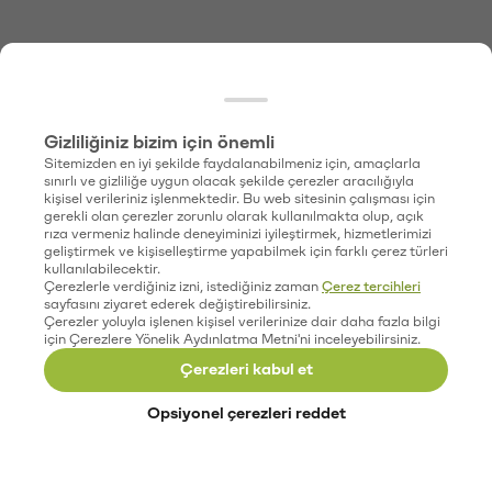
Gizliliğiniz bizim için önemli
Sitemizden en iyi şekilde faydalanabilmeniz için, amaçlarla
sınırlı ve gizliliğe uygun olacak şekilde çerezler aracılığıyla
kişisel verileriniz işlenmektedir. Bu web sitesinin çalışması için
gerekli olan çerezler zorunlu olarak kullanılmakta olup, açık
rıza vermeniz halinde deneyiminizi iyileştirmek, hizmetlerimizi
geliştirmek ve kişiselleştirme yapabilmek için farklı çerez türleri
kullanılabilecektir.
Çerezlerle verdiğiniz izni, istediğiniz zaman
Çerez tercihleri
sayfasını ziyaret ederek değiştirebilirsiniz.
Çerezler yoluyla işlenen kişisel verilerinize dair daha fazla bilgi
için Çerezlere Yönelik Aydınlatma Metni'ni inceleyebilirsiniz.
Çerezleri kabul et
Opsiyonel çerezleri reddet