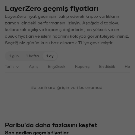
LayerZero geçmiş fiyatları
LayerZero fiyat geçmişini takip ederek kripto varlıkların
zaman içindeki performansını izleyin. Aşağıdaki tabloyu
kullanarak açılış ve kapanış değerlerini, en yüksek ve en
düşük fiyatları ve işlem hacmini kolayca görüntüleyebilirsiniz.
Seçtiğiniz günün kuru baz alınarak TL'ye çevrilmiştir.
1 gün
1 hafta
1 ay
Tarih
Açılış
En yüksek
Kapanış
En düşük
Haci
Bu tarih aralığı için veri bulunamadı.
Paribu'da daha fazlasını keşfet
Son gezilen geçmiş fiyatlar