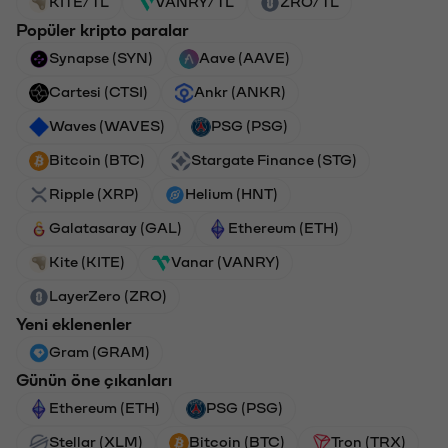
KITE/TL
VANRY/TL
ZRO/TL
Popüler kripto paralar
Synapse (SYN)
Aave (AAVE)
Cartesi (CTSI)
Ankr (ANKR)
Waves (WAVES)
PSG (PSG)
Bitcoin (BTC)
Stargate Finance (STG)
Ripple (XRP)
Helium (HNT)
Galatasaray (GAL)
Ethereum (ETH)
Kite (KITE)
Vanar (VANRY)
LayerZero (ZRO)
Yeni eklenenler
Gram (GRAM)
Günün öne çıkanları
Ethereum (ETH)
PSG (PSG)
Stellar (XLM)
Bitcoin (BTC)
Tron (TRX)