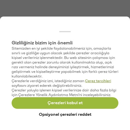
Gizliliğiniz bizim için önemli
Sitemizden en iyi şekilde faydalanabilmeniz için, amaçlarla
sınırlı ve gizliliğe uygun olacak şekilde çerezler aracılığıyla
kişisel verileriniz işlenmektedir. Bu web sitesinin çalışması için
gerekli olan çerezler zorunlu olarak kullanılmakta olup, açık
rıza vermeniz halinde deneyiminizi iyileştirmek, hizmetlerimizi
geliştirmek ve kişiselleştirme yapabilmek için farklı çerez türleri
kullanılabilecektir.
Çerezlerle verdiğiniz izni, istediğiniz zaman
Çerez tercihleri
sayfasını ziyaret ederek değiştirebilirsiniz.
Çerezler yoluyla işlenen kişisel verilerinize dair daha fazla bilgi
için Çerezlere Yönelik Aydınlatma Metni'ni inceleyebilirsiniz.
Çerezleri kabul et
Opsiyonel çerezleri reddet