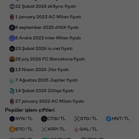
22 Şubat 2026 zkSync fiyatı
1 january 2023 AC Milan fiyatı
8 september 2025 dYdX fiyatı
8 Aralık 2023 Inter Milan fiyatı
23 Şubat 2026 io.net fiyatı
28 july 2026 FC Barcelona fiyatı
13 Nisan 2026 Jito fiyatı
7 Ağustos 2025 Jupiter fiyatı
14 Şubat 2025 Zilliqa fiyatı
27 january 2022 AC Milan fiyatı
Popüler işlem çiftleri
SYN/TL
CTSI/TL
STG/TL
HNT/TL
BTC/TL
XRP/TL
GAL/TL