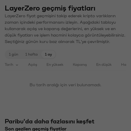
LayerZero geçmiş fiyatları
LayerZero fiyat geçmişini takip ederek kripto varlıkların
zaman içindeki performansını izleyin. Aşağıdaki tabloyu
kullanarak açılış ve kapanış değerlerini, en yüksek ve en
düşük fiyatları ve işlem hacmini kolayca görüntüleyebilirsiniz.
Seçtiğiniz günün kuru baz alınarak TL'ye çevrilmiştir.
1 gün
1 hafta
1 ay
Tarih
Açılış
En yüksek
Kapanış
En düşük
Haci
Bu tarih aralığı için veri bulunamadı.
Paribu'da daha fazlasını keşfet
Son gezilen geçmiş fiyatlar