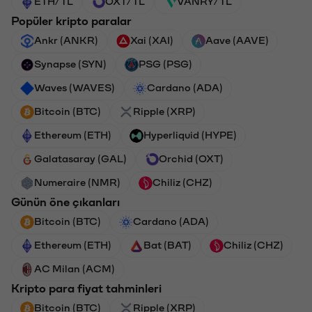
ETH/TL
OXT/TL
VANRY/TL
Popüler kripto paralar
Ankr (ANKR)
Xai (XAI)
Aave (AAVE)
Synapse (SYN)
PSG (PSG)
Waves (WAVES)
Cardano (ADA)
Bitcoin (BTC)
Ripple (XRP)
Ethereum (ETH)
Hyperliquid (HYPE)
Galatasaray (GAL)
Orchid (OXT)
Numeraire (NMR)
Chiliz (CHZ)
Günün öne çıkanları
Bitcoin (BTC)
Cardano (ADA)
Ethereum (ETH)
Bat (BAT)
Chiliz (CHZ)
AC Milan (ACM)
Kripto para fiyat tahminleri
Bitcoin (BTC)
Ripple (XRP)