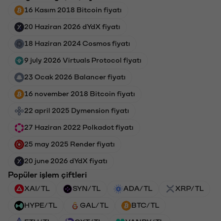
16 Kasım 2018 Bitcoin fiyatı
20 Haziran 2026 dYdX fiyatı
18 Haziran 2024 Cosmos fiyatı
9 july 2026 Virtuals Protocol fiyatı
23 Ocak 2026 Balancer fiyatı
16 november 2018 Bitcoin fiyatı
22 april 2025 Dymension fiyatı
27 Haziran 2022 Polkadot fiyatı
25 may 2025 Render fiyatı
20 june 2026 dYdX fiyatı
Popüler işlem çiftleri
XAI/TL
SYN/TL
ADA/TL
XRP/TL
HYPE/TL
GAL/TL
BTC/TL