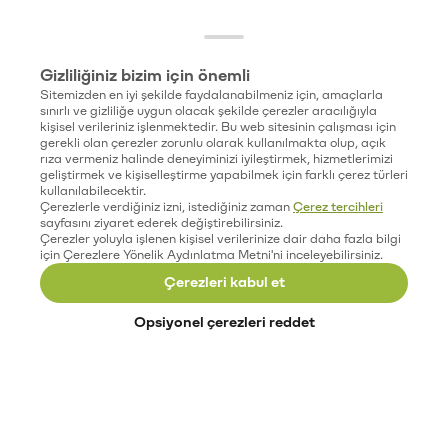
Gizliliğiniz bizim için önemli
Sitemizden en iyi şekilde faydalanabilmeniz için, amaçlarla
sınırlı ve gizliliğe uygun olacak şekilde çerezler aracılığıyla
kişisel verileriniz işlenmektedir. Bu web sitesinin çalışması için
gerekli olan çerezler zorunlu olarak kullanılmakta olup, açık
rıza vermeniz halinde deneyiminizi iyileştirmek, hizmetlerimizi
geliştirmek ve kişiselleştirme yapabilmek için farklı çerez türleri
kullanılabilecektir.
Çerezlerle verdiğiniz izni, istediğiniz zaman
Çerez tercihleri
sayfasını ziyaret ederek değiştirebilirsiniz.
Çerezler yoluyla işlenen kişisel verilerinize dair daha fazla bilgi
için Çerezlere Yönelik Aydınlatma Metni'ni inceleyebilirsiniz.
Çerezleri kabul et
Opsiyonel çerezleri reddet