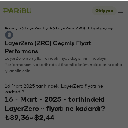
Giriş yap
Anasayfa
LayerZero fiyatı
LayerZero (ZRO) TL fiyat geçmişi
LayerZero (ZRO) Geçmiş Fiyat
Performansı
LayerZero'nun yıllar içindeki fiyat değişimini inceleyin.
Performansını ve tarihindeki önemli dönüm noktalarını daha
iyi analiz edin.
16 Mart 2025 tarihindeki LayerZero fiyatı ne
kadardı?
16
Mart
2025
tarihindeki
LayerZero
fiyatı ne kadardı?
₺89,36
≈
$2,44