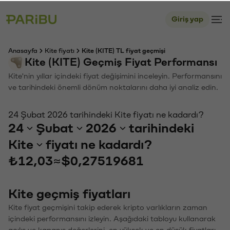
Giriş yap
Anasayfa
Kite fiyatı
Kite (KITE) TL fiyat geçmişi
Kite (KITE) Geçmiş Fiyat Performansı
Kite'nin yıllar içindeki fiyat değişimini inceleyin. Performansını
ve tarihindeki önemli dönüm noktalarını daha iyi analiz edin.
24 Şubat 2026 tarihindeki Kite fiyatı ne kadardı?
24
Şubat
2026
tarihindeki
Kite
fiyatı ne kadardı?
₺12,03
≈
$0,27519681
Kite geçmiş fiyatları
Kite fiyat geçmişini takip ederek kripto varlıkların zaman
içindeki performansını izleyin. Aşağıdaki tabloyu kullanarak
açılış ve kapanış değerlerini, en yüksek ve en düşük fiyatları