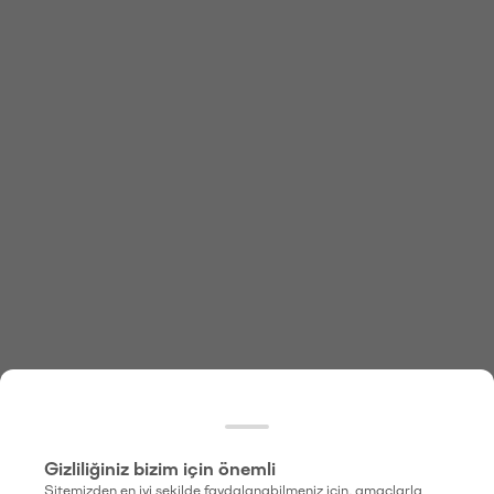
Gizliliğiniz bizim için önemli
Sitemizden en iyi şekilde faydalanabilmeniz için, amaçlarla