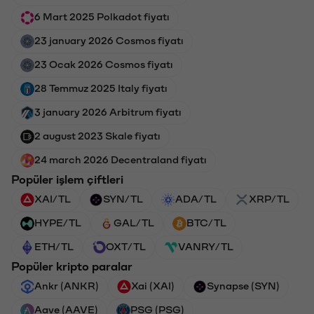
6 Mart 2025 Polkadot fiyatı
23 january 2026 Cosmos fiyatı
23 Ocak 2026 Cosmos fiyatı
28 Temmuz 2025 Italy fiyatı
3 january 2026 Arbitrum fiyatı
2 august 2023 Skale fiyatı
24 march 2026 Decentraland fiyatı
Popüler işlem çiftleri
XAI/TL
SYN/TL
ADA/TL
XRP/TL
HYPE/TL
GAL/TL
BTC/TL
ETH/TL
OXT/TL
VANRY/TL
Popüler kripto paralar
Ankr (ANKR)
Xai (XAI)
Synapse (SYN)
Aave (AAVE)
PSG (PSG)