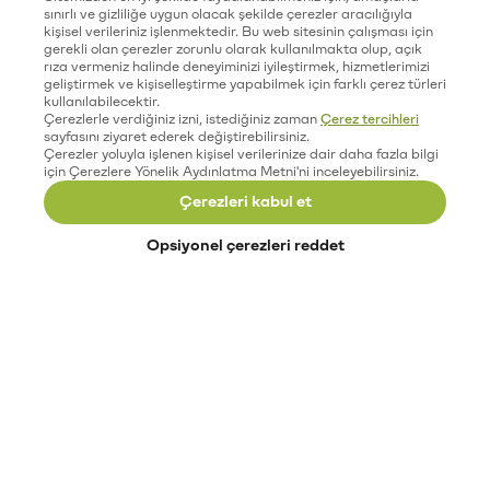
sınırlı ve gizliliğe uygun olacak şekilde çerezler aracılığıyla
kişisel verileriniz işlenmektedir. Bu web sitesinin çalışması için
gerekli olan çerezler zorunlu olarak kullanılmakta olup, açık
rıza vermeniz halinde deneyiminizi iyileştirmek, hizmetlerimizi
geliştirmek ve kişiselleştirme yapabilmek için farklı çerez türleri
kullanılabilecektir.
Çerezlerle verdiğiniz izni, istediğiniz zaman
Çerez tercihleri
sayfasını ziyaret ederek değiştirebilirsiniz.
Çerezler yoluyla işlenen kişisel verilerinize dair daha fazla bilgi
için Çerezlere Yönelik Aydınlatma Metni'ni inceleyebilirsiniz.
Çerezleri kabul et
Opsiyonel çerezleri reddet
Paribu’yu keşfet
Eğitimler
Etkinlikler
Açık pozisyonlar
Paribu sistem durumu