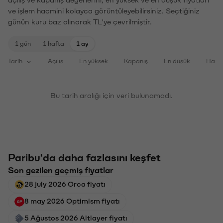
ve işlem hacmini kolayca görüntüleyebilirsiniz. Seçtiğiniz
günün kuru baz alınarak TL'ye çevrilmiştir.
1 gün
1 hafta
1 ay
Tarih
Açılış
En yüksek
Kapanış
En düşük
Haci
Bu tarih aralığı için veri bulunamadı.
Paribu'da daha fazlasını keşfet
Son gezilen geçmiş fiyatlar
28 july 2026 Orca fiyatı
8 may 2026 Optimism fiyatı
5 Ağustos 2026 Altlayer fiyatı