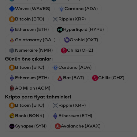
Waves (WAVES)
Cardano (ADA)
Bitcoin (BTC)
Ripple (XRP)
Ethereum (ETH)
Hyperliquid (HYPE)
Galatasaray (GAL)
Orchid (OXT)
Numeraire (NMR)
Chiliz (CHZ)
Günün öne çıkanları
Bitcoin (BTC)
Cardano (ADA)
Ethereum (ETH)
Bat (BAT)
Chiliz (CHZ)
AC Milan (ACM)
Kripto para fiyat tahminleri
Bitcoin (BTC)
Ripple (XRP)
Bonk (BONK)
Ethereum (ETH)
Synapse (SYN)
Avalanche (AVAX)