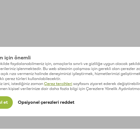
im için önemli
kilde faydalanabilmeniz için, amaçlarla sınırlı ve gizliliğe uygun olacak şekild
 verileriniz işlenmektedir. Bu web sitesinin çalışması için gerekli olan çerezler 
açık rıza vermeniz halinde deneyiminizi iyileştirmek, hizmetlerimizi geliştirmek
lı çerez türleri kullanılabilecektir.
iz izni, istediğiniz zaman
Çerez tercihleri
sayfasını ziyaret ederek değiştirebilir
enen kişisel verilerinize dair daha fazla bilgi için Çerezlere Yönelik Aydınlatma
l et
Opsiyonel çerezleri reddet