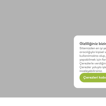
Gizliliğiniz biz
Sitemizden en iyi şe
aracılığıyla kişisel
kullanılmakta olup, 
yapabilmek için fark
Çerezlerle verdiğin
Çerezler yoluyla işl
inceleyebilirsiniz.
Çerezleri kabu