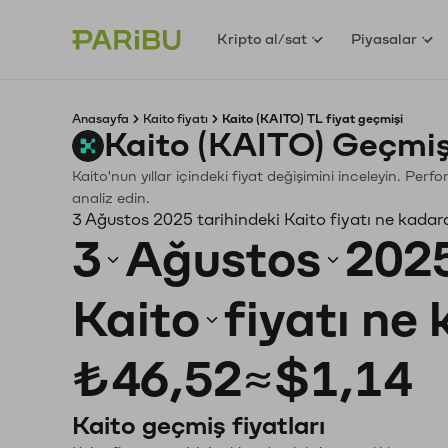
Kripto al/sat
Piyasalar
Anasayfa
Kaito fiyatı
Kaito (KAITO) TL fiyat geçmişi
Kaito (KAITO) Geçmiş
Kaito'nun yıllar içindeki fiyat değişimini inceleyin. Per
analiz edin.
3 Ağustos 2025 tarihindeki Kaito fiyatı ne kadar
3
Ağustos
202
Kaito
fiyatı ne
₺46,52
≈
$1,14
Kaito geçmiş fiyatları