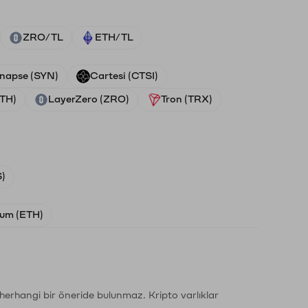
ZRO/TL
ETH/TL
napse (SYN)
Cartesi (CTSI)
ETH)
LayerZero (ZRO)
Tron (TRX)
)
um (ETH)
li herhangi bir öneride bulunmaz. Kripto varlıklar