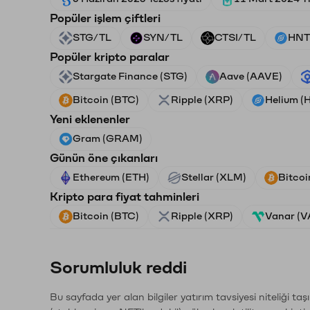
Popüler işlem çiftleri
STG/TL
SYN/TL
CTSI/TL
HNT
Popüler kripto paralar
Stargate Finance (STG)
Aave (AAVE)
Bitcoin (BTC)
Ripple (XRP)
Helium (
Yeni eklenenler
Gram (GRAM)
Günün öne çıkanları
Ethereum (ETH)
Stellar (XLM)
Bitcoi
Kripto para fiyat tahminleri
Bitcoin (BTC)
Ripple (XRP)
Vanar (
Sorumluluk reddi
Bu sayfada yer alan bilgiler yatırım tavsiyesi niteliği ta