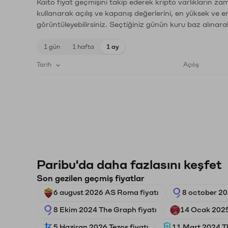
Kaito fiyat geçmişini takip ederek kripto varlıkların za
kullanarak açılış ve kapanış değerlerini, en yüksek ve e
görüntüleyebilirsiniz. Seçtiğiniz günün kuru baz alınarak
1 gün
1 hafta
1 ay
Tarih
Açılış
Paribu'da daha fazlasını keşfet
Son gezilen geçmiş fiyatlar
6 august 2026 AS Roma fiyatı
8 october 20
8 Ekim 2024 The Graph fiyatı
14 Ocak 2025
5 Haziran 2026 Tezos fiyatı
11 Mart 2024 Th