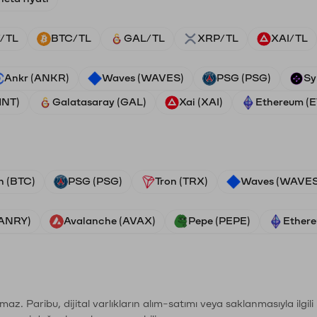
/TL
BTC/TL
GAL/TL
XRP/TL
XAI/TL
Ankr (ANKR)
Waves (WAVES)
PSG (PSG)
Sy
HNT)
Galatasaray (GAL)
Xai (XAI)
Ethereum (
n (BTC)
PSG (PSG)
Tron (TRX)
Waves (WAVES
VANRY)
Avalanche (AVAX)
Pepe (PEPE)
Ethere
şımaz. Paribu, dijital varlıkların alım-satımı veya saklanmasıyla ilgi