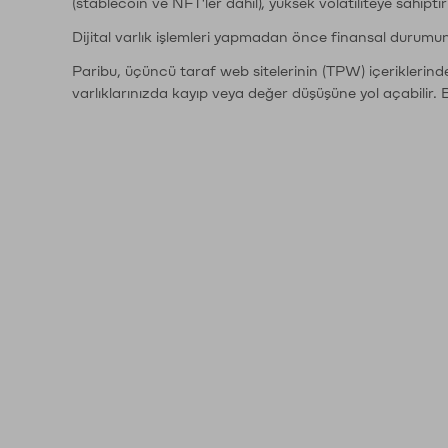
(stablecoin ve NFT'ler dahil), yüksek volatiliteye sahipti
Dijital varlık işlemleri yapmadan önce finansal durumu
Paribu, üçüncü taraf web sitelerinin (TPW) içeriklerin
varlıklarınızda kayıp veya değer düşüşüne yol açabilir. 