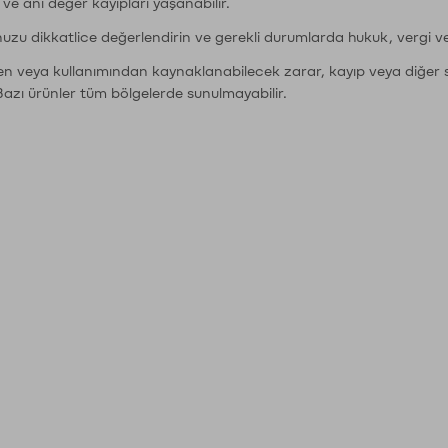
r ve ani değer kayıpları yaşanabilir.
nuzu dikkatlice değerlendirin ve gerekli durumlarda hukuk, vergi v
den veya kullanımından kaynaklanabilecek zarar, kayıp veya diğer 
Bazı ürünler tüm bölgelerde sunulmayabilir.