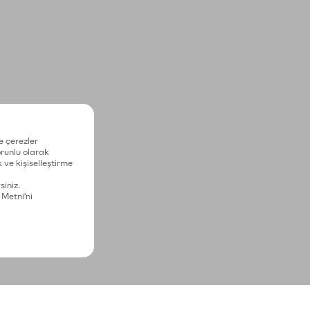
e çerezler
zorunlu olarak
 ve kişiselleştirme
siniz.
 Metni'ni