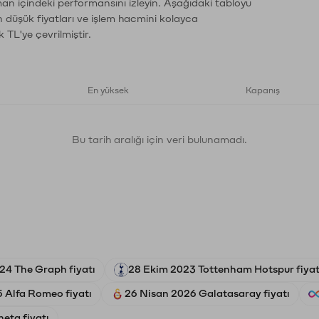
man içindeki performansını izleyin. Aşağıdaki tabloyu
n düşük fiyatları ve işlem hacmini kolayca
 TL'ye çevrilmiştir.
En yüksek
Kapanış
Bu tarih aralığı için veri bulunamadı.
24 The Graph fiyatı
28 Ekim 2023 Tottenham Hotspur fiyat
 Alfa Romeo fiyatı
26 Nisan 2026 Galatasaray fiyatı
eta fiyatı