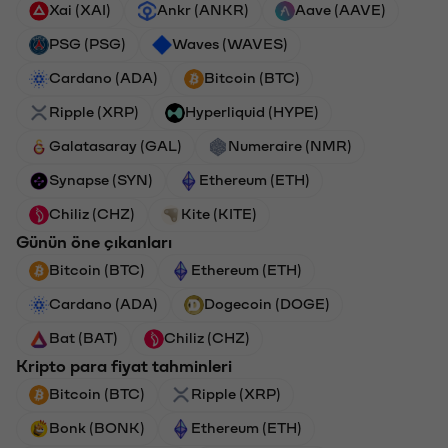
Xai (XAI)
Ankr (ANKR)
Aave (AAVE)
PSG (PSG)
Waves (WAVES)
Cardano (ADA)
Bitcoin (BTC)
Ripple (XRP)
Hyperliquid (HYPE)
Galatasaray (GAL)
Numeraire (NMR)
Synapse (SYN)
Ethereum (ETH)
Chiliz (CHZ)
Kite (KITE)
Günün öne çıkanları
Bitcoin (BTC)
Ethereum (ETH)
Cardano (ADA)
Dogecoin (DOGE)
Bat (BAT)
Chiliz (CHZ)
Kripto para fiyat tahminleri
Bitcoin (BTC)
Ripple (XRP)
Bonk (BONK)
Ethereum (ETH)