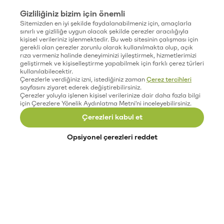
Gizliliğiniz bizim için önemli
Sitemizden en iyi şekilde faydalanabilmeniz için, amaçlarla
sınırlı ve gizliliğe uygun olacak şekilde çerezler aracılığıyla
kişisel verileriniz işlenmektedir. Bu web sitesinin çalışması için
gerekli olan çerezler zorunlu olarak kullanılmakta olup, açık
rıza vermeniz halinde deneyiminizi iyileştirmek, hizmetlerimizi
geliştirmek ve kişiselleştirme yapabilmek için farklı çerez türleri
kullanılabilecektir.
Çerezlerle verdiğiniz izni, istediğiniz zaman
Çerez tercihleri
sayfasını ziyaret ederek değiştirebilirsiniz.
Çerezler yoluyla işlenen kişisel verilerinize dair daha fazla bilgi
için Çerezlere Yönelik Aydınlatma Metni'ni inceleyebilirsiniz.
Çerezleri kabul et
Opsiyonel çerezleri reddet
Paribu’yu keşfet
Eğitimler