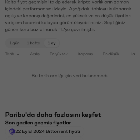
Kaito fiyat geçmişini takip ederek kripto varlıkların zaman
içindeki performansını izleyin. Aşağıdaki tabloyu kullanarak
açılış ve kapanış değerlerini, en yüksek ve en düşük fiyatları
ve işlem hacmini kolayca görüntüleyebilirsiniz. Seçtiğiniz
günün kuru baz alınarak TL'ye çevrilmiştir.
1 gün
1 hafta
1 ay
Tarih
Açılış
En yüksek
Kapanış
En düşük
Haci
Bu tarih aralığı için veri bulunamadı.
Paribu'da daha fazlasını keşfet
Son gezilen geçmiş fiyatlar
22 Eylül 2024 Bittorrent fiyatı