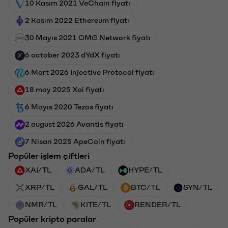
10 Kasım 2021 VeChain fiyatı
2 Kasım 2022 Ethereum fiyatı
30 Mayıs 2021 OMG Network fiyatı
6 october 2023 dYdX fiyatı
6 Mart 2026 Injective Protocol fiyatı
18 may 2025 Xai fiyatı
6 Mayıs 2020 Tezos fiyatı
2 august 2026 Avantis fiyatı
7 Nisan 2025 ApeCoin fiyatı
Popüler işlem çiftleri
XAI/TL
ADA/TL
HYPE/TL
XRP/TL
GAL/TL
BTC/TL
SYN/TL
NMR/TL
KITE/TL
RENDER/TL
Popüler kripto paralar