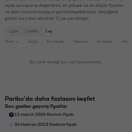
açılış ve kapanış değerlerini, en yüksek ve en düşük fiyatları
ve işlem hacmini kolayca görüntüleyebilirsiniz. Seçtiğiniz
günün kuru baz alınarak TL'ye çevrilmiştir.
1 gün
1 hafta
1 ay
Tarih
Açılış
En yüksek
Kapanış
En düşük
Haci
Bu tarih aralığı için veri bulunamadı.
Paribu'da daha fazlasını keşfet
Son gezilen geçmiş fiyatlar
11 march 2026 Illuvium fiyatı
30 Haziran 2023 Radicle fiyatı