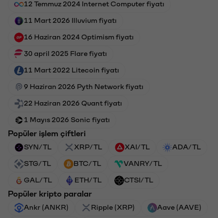
12 Temmuz 2024 Internet Computer fiyatı
11 Mart 2026 Illuvium fiyatı
16 Haziran 2024 Optimism fiyatı
30 april 2025 Flare fiyatı
11 Mart 2022 Litecoin fiyatı
9 Haziran 2026 Pyth Network fiyatı
22 Haziran 2026 Quant fiyatı
1 Mayıs 2026 Sonic fiyatı
Popüler işlem çiftleri
SYN/TL
XRP/TL
XAI/TL
ADA/TL
STG/TL
BTC/TL
VANRY/TL
GAL/TL
ETH/TL
CTSI/TL
Popüler kripto paralar
Ankr (ANKR)
Ripple (XRP)
Aave (AAVE)