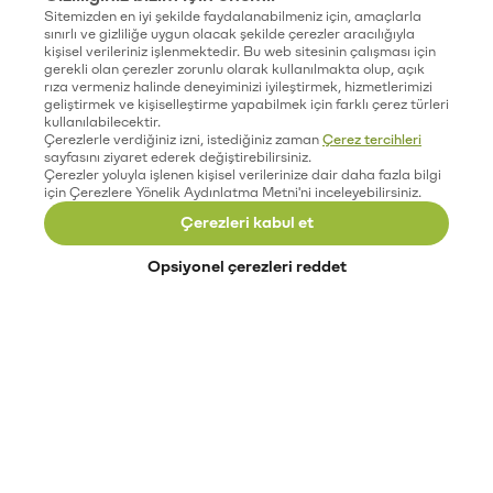
Sitemizden en iyi şekilde faydalanabilmeniz için, amaçlarla
sınırlı ve gizliliğe uygun olacak şekilde çerezler aracılığıyla
kişisel verileriniz işlenmektedir. Bu web sitesinin çalışması için
gerekli olan çerezler zorunlu olarak kullanılmakta olup, açık
rıza vermeniz halinde deneyiminizi iyileştirmek, hizmetlerimizi
geliştirmek ve kişiselleştirme yapabilmek için farklı çerez türleri
kullanılabilecektir.
Çerezlerle verdiğiniz izni, istediğiniz zaman
Çerez tercihleri
sayfasını ziyaret ederek değiştirebilirsiniz.
Çerezler yoluyla işlenen kişisel verilerinize dair daha fazla bilgi
için Çerezlere Yönelik Aydınlatma Metni'ni inceleyebilirsiniz.
Çerezleri kabul et
Opsiyonel çerezleri reddet
Paribu’yu keşfet
Eğitimler
Etkinlikler
Açık pozisyonlar