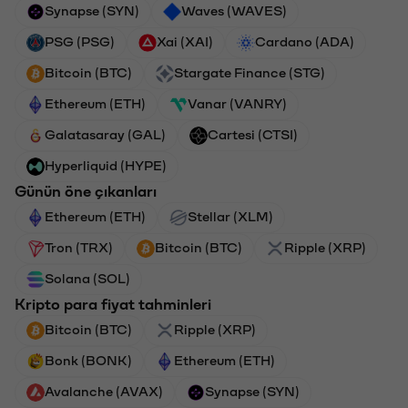
Synapse (SYN)
Waves (WAVES)
PSG (PSG)
Xai (XAI)
Cardano (ADA)
Bitcoin (BTC)
Stargate Finance (STG)
Ethereum (ETH)
Vanar (VANRY)
Galatasaray (GAL)
Cartesi (CTSI)
Hyperliquid (HYPE)
Günün öne çıkanları
Ethereum (ETH)
Stellar (XLM)
Tron (TRX)
Bitcoin (BTC)
Ripple (XRP)
Solana (SOL)
Kripto para fiyat tahminleri
Bitcoin (BTC)
Ripple (XRP)
Bonk (BONK)
Ethereum (ETH)
Avalanche (AVAX)
Synapse (SYN)