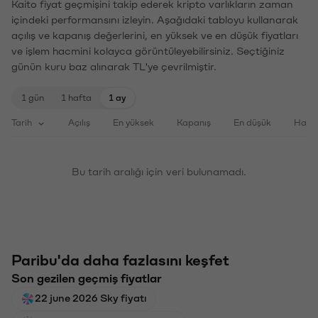
Kaito fiyat geçmişini takip ederek kripto varlıkların zaman
içindeki performansını izleyin. Aşağıdaki tabloyu kullanarak
açılış ve kapanış değerlerini, en yüksek ve en düşük fiyatları
ve işlem hacmini kolayca görüntüleyebilirsiniz. Seçtiğiniz
günün kuru baz alınarak TL'ye çevrilmiştir.
1 gün
1 hafta
1 ay
Tarih
Açılış
En yüksek
Kapanış
En düşük
Haci
Bu tarih aralığı için veri bulunamadı.
Paribu'da daha fazlasını keşfet
Son gezilen geçmiş fiyatlar
22 june 2026 Sky fiyatı