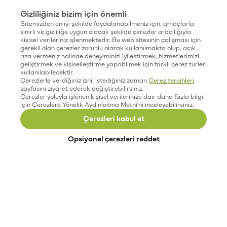
Gizliliğiniz bizim için önemli
Sitemizden en iyi şekilde faydalanabilmeniz için, amaçlarla
sınırlı ve gizliliğe uygun olacak şekilde çerezler aracılığıyla
kişisel verileriniz işlenmektedir. Bu web sitesinin çalışması için
gerekli olan çerezler zorunlu olarak kullanılmakta olup, açık
rıza vermeniz halinde deneyiminizi iyileştirmek, hizmetlerimizi
geliştirmek ve kişiselleştirme yapabilmek için farklı çerez türleri
kullanılabilecektir.
Çerezlerle verdiğiniz izni, istediğiniz zaman
Çerez tercihleri
sayfasını ziyaret ederek değiştirebilirsiniz.
Çerezler yoluyla işlenen kişisel verilerinize dair daha fazla bilgi
için Çerezlere Yönelik Aydınlatma Metni'ni inceleyebilirsiniz.
Çerezleri kabul et
Opsiyonel çerezleri reddet
Paribu’yu keşfet
Eğitimler