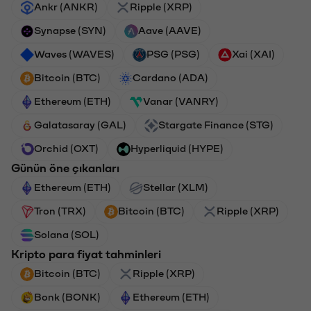
Ankr (ANKR)
Ripple (XRP)
Synapse (SYN)
Aave (AAVE)
Waves (WAVES)
PSG (PSG)
Xai (XAI)
Bitcoin (BTC)
Cardano (ADA)
Ethereum (ETH)
Vanar (VANRY)
Galatasaray (GAL)
Stargate Finance (STG)
Orchid (OXT)
Hyperliquid (HYPE)
Günün öne çıkanları
Ethereum (ETH)
Stellar (XLM)
Tron (TRX)
Bitcoin (BTC)
Ripple (XRP)
Solana (SOL)
Kripto para fiyat tahminleri
Bitcoin (BTC)
Ripple (XRP)
Bonk (BONK)
Ethereum (ETH)