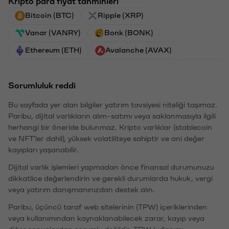
Kripto para fiyat tahminleri
Bitcoin (BTC)
Ripple (XRP)
Vanar (VANRY)
Bonk (BONK)
Ethereum (ETH)
Avalanche (AVAX)
Sorumluluk reddi
Bu sayfada yer alan bilgiler yatırım tavsiyesi niteliği taşımaz.
Paribu, dijital varlıkların alım-satımı veya saklanmasıyla ilgili
herhangi bir öneride bulunmaz. Kripto varlıklar (stablecoin
ve NFT'ler dahil), yüksek volatiliteye sahiptir ve ani değer
kayıpları yaşanabilir.
Dijital varlık işlemleri yapmadan önce finansal durumunuzu
dikkatlice değerlendirin ve gerekli durumlarda hukuk, vergi
veya yatırım danışmanınızdan destek alın.
Paribu, üçüncü taraf web sitelerinin (TPW) içeriklerinden
veya kullanımından kaynaklanabilecek zarar, kayıp veya
diğer sonuçlardan sorumlu değildir. TPW kullanımı,