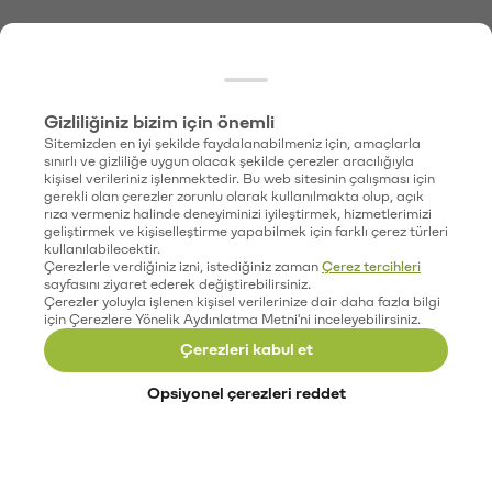
Gizliliğiniz bizim için önemli
Sitemizden en iyi şekilde faydalanabilmeniz için, amaçlarla
sınırlı ve gizliliğe uygun olacak şekilde çerezler aracılığıyla
kişisel verileriniz işlenmektedir. Bu web sitesinin çalışması için
gerekli olan çerezler zorunlu olarak kullanılmakta olup, açık
rıza vermeniz halinde deneyiminizi iyileştirmek, hizmetlerimizi
geliştirmek ve kişiselleştirme yapabilmek için farklı çerez türleri
kullanılabilecektir.
Çerezlerle verdiğiniz izni, istediğiniz zaman
Çerez tercihleri
sayfasını ziyaret ederek değiştirebilirsiniz.
Çerezler yoluyla işlenen kişisel verilerinize dair daha fazla bilgi
için Çerezlere Yönelik Aydınlatma Metni'ni inceleyebilirsiniz.
Çerezleri kabul et
Opsiyonel çerezleri reddet