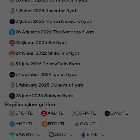
1 Şubat 2025 Juventus fiyatı
2 Şubat 2026 Manta Network fiyatı
26 Ağustos 2022 The Sandbox fiyatı
25 Şubat 2025 Sei fiyatı
29 Nisan 2022 Shiba Inu fiyatı
31 july 2026 JasmyCoin fiyatı
17 october 2024 io.net fiyatı
1 february 2025 Juventus fiyatı
28 june 2026 Solayer fiyatı
Popüler işlem çiftleri
STG/TL
XAI/TL
XRP/TL
SYN/TL
HNT/TL
BTC/TL
GAL/TL
VANRY/TL
OXT/TL
ETH/TL