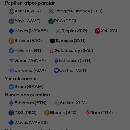
Popüler kripto paralar
Ankr (ANKR)
Stargate Finance (STG)
Aave (AAVE)
PSG (PSG)
Waves (WAVES)
Ripple (XRP)
Xai (XAI)
Bitcoin (BTC)
Synapse (SYN)
Helium (HNT)
Galatasaray (GAL)
Vanar (VANRY)
Ethereum (ETH)
Cardano (ADA)
Orchid (OXT)
Yeni eklenenler
Gram (GRAM)
Günün öne çıkanları
Ethereum (ETH)
Stellar (XLM)
PSG (PSG)
Bitcoin (BTC)
Tron (TRX)
Waves (WAVES)