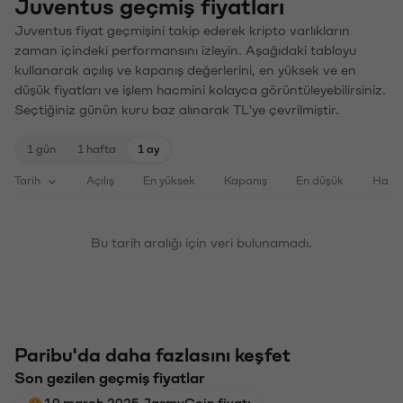
Juventus geçmiş fiyatları
Juventus fiyat geçmişini takip ederek kripto varlıkların
zaman içindeki performansını izleyin. Aşağıdaki tabloyu
kullanarak açılış ve kapanış değerlerini, en yüksek ve en
düşük fiyatları ve işlem hacmini kolayca görüntüleyebilirsiniz.
Seçtiğiniz günün kuru baz alınarak TL'ye çevrilmiştir.
1 gün
1 hafta
1 ay
Tarih
Açılış
En yüksek
Kapanış
En düşük
Haci
Bu tarih aralığı için veri bulunamadı.
Paribu'da daha fazlasını keşfet
Son gezilen geçmiş fiyatlar
10 march 2025 JasmyCoin fiyatı