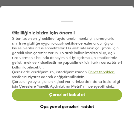
Gizliliğiniz bizim için önemli
Sitemizden en iyi şekilde faydalanabilmeniz için, amaçlarla
sınırlı ve gizliliğe uygun olacak şekilde çerezler aracılığıyla
kişisel verileriniz işlenmektedir. Bu web sitesinin çalışması için
gerekli olan çerezler zorunlu olarak kullanılmakta olup, açık
rıza vermeniz halinde deneyiminizi iyileştirmek, hizmetlerimizi
geliştirmek ve kişiselleştirme yapabilmek için farklı çerez türleri
kullanılabilecektir.
Çerezlerle verdiğiniz izni, istediğiniz zaman
Çerez tercihleri
sayfasını ziyaret ederek değiştirebilirsiniz.
Çerezler yoluyla işlenen kişisel verilerinize dair daha fazla bilgi
için Çerezlere Yönelik Aydınlatma Metni'ni inceleyebilirsiniz.
Çerezleri kabul et
Opsiyonel çerezleri reddet