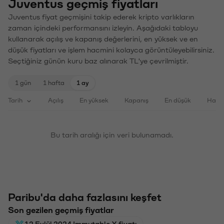
Juventus geçmiş fiyatları
Juventus fiyat geçmişini takip ederek kripto varlıkların
zaman içindeki performansını izleyin. Aşağıdaki tabloyu
kullanarak açılış ve kapanış değerlerini, en yüksek ve en
düşük fiyatları ve işlem hacmini kolayca görüntüleyebilirsiniz.
Seçtiğiniz günün kuru baz alınarak TL'ye çevrilmiştir.
1 gün
1 hafta
1 ay
Tarih
Açılış
En yüksek
Kapanış
En düşük
Haci
Bu tarih aralığı için veri bulunamadı.
Paribu'da daha fazlasını keşfet
Son gezilen geçmiş fiyatlar