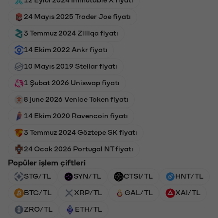
12 Eylül 2024 Immutable X fiyatı
24 Mayıs 2025 Trader Joe fiyatı
3 Temmuz 2024 Zilliqa fiyatı
14 Ekim 2022 Ankr fiyatı
10 Mayıs 2019 Stellar fiyatı
1 Şubat 2026 Uniswap fiyatı
8 june 2026 Venice Token fiyatı
14 Ekim 2020 Ravencoin fiyatı
3 Temmuz 2024 Göztepe SK fiyatı
24 Ocak 2026 Portugal NT fiyatı
Popüler işlem çiftleri
STG/TL
SYN/TL
CTSI/TL
HNT/TL
BTC/TL
XRP/TL
GAL/TL
XAI/TL
ZRO/TL
ETH/TL