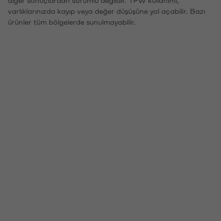
diğer sonuçlardan sorumlu değildir. TPW kullanımı,
varlıklarınızda kayıp veya değer düşüşüne yol açabilir. Bazı
ürünler tüm bölgelerde sunulmayabilir.