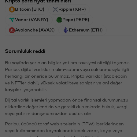
Kripto para fiyat tahminleri
Bitcoin (BTC)
Ripple (XRP)
Vanar (VANRY)
Pepe (PEPE)
Avalanche (AVAX)
Ethereum (ETH)
Sorumluluk reddi
Bu sayfada yer alan bilgiler yatırım tavsiyesi niteliği taşımaz.
Paribu, dijital varlıkların alım-satımı veya saklanmasıyla ilgili
herhangi bir öneride bulunmaz. Kripto varlıklar (stablecoin
ve NFT'ler dahil), yüksek volatiliteye sahiptir ve ani değer
kayıpları yaşanabilir.
Dijital varlık işlemleri yapmadan önce finansal durumunuzu
dikkatlice değerlendirin ve gerekli durumlarda hukuk, vergi
veya yatırım danışmanınızdan destek alın.
Paribu, üçüncü taraf web sitelerinin (TPW) içeriklerinden
veya kullanımından kaynaklanabilecek zarar, kayıp veya