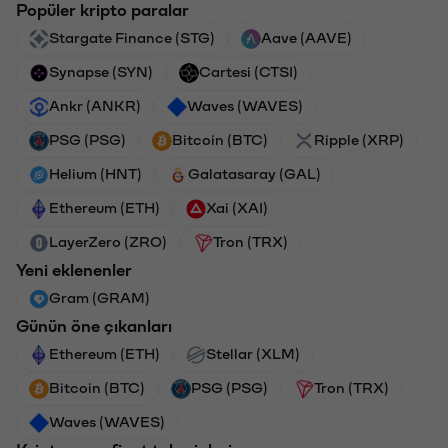
Popüler kripto paralar
Stargate Finance (STG)
Aave (AAVE)
Synapse (SYN)
Cartesi (CTSI)
Ankr (ANKR)
Waves (WAVES)
PSG (PSG)
Bitcoin (BTC)
Ripple (XRP)
Helium (HNT)
Galatasaray (GAL)
Ethereum (ETH)
Xai (XAI)
LayerZero (ZRO)
Tron (TRX)
Yeni eklenenler
Gram (GRAM)
Günün öne çıkanları
Ethereum (ETH)
Stellar (XLM)
Bitcoin (BTC)
PSG (PSG)
Tron (TRX)
Waves (WAVES)