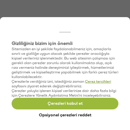
Gizliliğiniz bizim için önemli
Sitemizden en iyi şekilde faydalanabilmeniz için, amaçlarla
sınırlı ve gizliliğe uygun olacak şekilde çerezler aracılığıyla
kişisel verileriniz işlenmektedir. Bu web sitesinin çalışması için
gerekli olan çerezler zorunlu olarak kullanılmakta olup, açık
rıza vermeniz halinde deneyiminizi iyileştirmek, hizmetlerimizi
geliştirmek ve kişiselleştirme yapabilmek için farklı çerez türleri
kullanılabilecektir.
Çerezlerle verdiğiniz izni, istediğiniz zaman
Çerez tercihleri
sayfasını ziyaret ederek değiştirebilirsiniz.
Çerezler yoluyla işlenen kişisel verilerinize dair daha fazla bilgi
için Çerezlere Yönelik Aydınlatma Metni'ni inceleyebilirsiniz.
Çerezleri kabul et
Opsiyonel çerezleri reddet