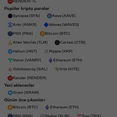
RENDER/TL
Popüler kripto paralar
Synapse (SYN)
Aave (AAVE)
Ankr (ANKR)
Waves (WAVES)
PSG (PSG)
Bitcoin (BTC)
Alien Worlds (TLM)
Cartesi (CTSI)
Helium (HNT)
Ripple (XRP)
Vanar (VANRY)
Ethereum (ETH)
Galatasaray (GAL)
Kite (KITE)
Render (RENDER)
Yeni eklenenler
Gram (GRAM)
Günün öne çıkanları
Bitcoin (BTC)
Ethereum (ETH)
PSG (PSG)
Stellar (XLM)
Tron (TRX)