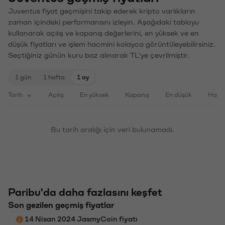
Juventus fiyat geçmişini takip ederek kripto varlıkların
zaman içindeki performansını izleyin. Aşağıdaki tabloyu
kullanarak açılış ve kapanış değerlerini, en yüksek ve en
düşük fiyatları ve işlem hacmini kolayca görüntüleyebilirsiniz.
Seçtiğiniz günün kuru baz alınarak TL'ye çevrilmiştir.
1 gün
1 hafta
1 ay
Tarih
Açılış
En yüksek
Kapanış
En düşük
Haci
Bu tarih aralığı için veri bulunamadı.
Paribu'da daha fazlasını keşfet
Son gezilen geçmiş fiyatlar
14 Nisan 2024 JasmyCoin fiyatı