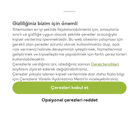
Gizliliğiniz bizim için önemli
Sitemizden en iyi şekilde faydalanabilmeniz için, amaçlarla
sınırlı ve gizliliğe uygun olacak şekilde çerezler aracılığıyla
kişisel verileriniz işlenmektedir. Bu web sitesinin çalışması için
gerekli olan çerezler zorunlu olarak kullanılmakta olup, açık
rıza vermeniz halinde deneyiminizi iyileştirmek, hizmetlerimizi
geliştirmek ve kişiselleştirme yapabilmek için farklı çerez türleri
kullanılabilecektir.
Çerezlerle verdiğiniz izni, istediğiniz zaman
Çerez tercihleri
sayfasını ziyaret ederek değiştirebilirsiniz.
Çerezler yoluyla işlenen kişisel verilerinize dair daha fazla bilgi
için Çerezlere Yönelik Aydınlatma Metni'ni inceleyebilirsiniz.
Çerezleri kabul et
Opsiyonel çerezleri reddet