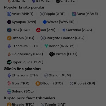
GAL/TL
ETH/TL
CTSI/TL
Popüler kripto paralar
Ankr (ANKR)
Ripple (XRP)
Aave (AAVE)
Synapse (SYN)
Waves (WAVES)
PSG (PSG)
Xai (XAI)
Cardano (ADA)
Bitcoin (BTC)
Stargate Finance (STG)
Ethereum (ETH)
Vanar (VANRY)
Galatasaray (GAL)
Cartesi (CTSI)
Hyperliquid (HYPE)
Günün öne çıkanları
Ethereum (ETH)
Stellar (XLM)
Tron (TRX)
Bitcoin (BTC)
Ripple (XRP)
Solana (SOL)
Kripto para fiyat tahminleri
Bitcoin (BTC)
Ripple (XRP)