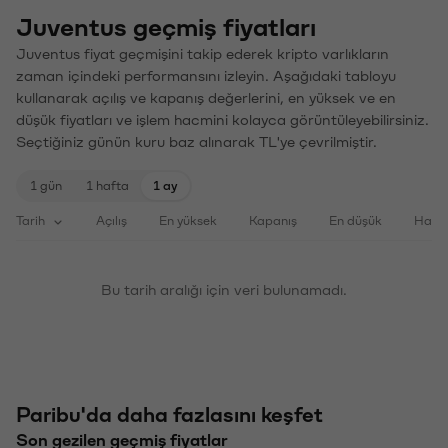
Juventus geçmiş fiyatları
Juventus fiyat geçmişini takip ederek kripto varlıkların
zaman içindeki performansını izleyin. Aşağıdaki tabloyu
kullanarak açılış ve kapanış değerlerini, en yüksek ve en
düşük fiyatları ve işlem hacmini kolayca görüntüleyebilirsiniz.
Seçtiğiniz günün kuru baz alınarak TL'ye çevrilmiştir.
1 gün
1 hafta
1 ay
Tarih
Açılış
En yüksek
Kapanış
En düşük
Haci
Bu tarih aralığı için veri bulunamadı.
Paribu'da daha fazlasını keşfet
Son gezilen geçmiş fiyatlar