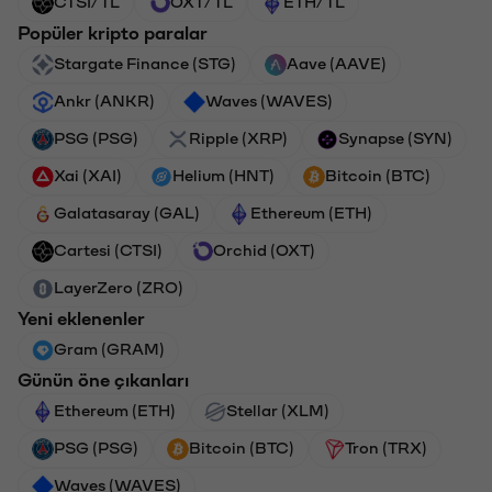
CTSI/TL
OXT/TL
ETH/TL
Popüler kripto paralar
Stargate Finance (STG)
Aave (AAVE)
Ankr (ANKR)
Waves (WAVES)
PSG (PSG)
Ripple (XRP)
Synapse (SYN)
Xai (XAI)
Helium (HNT)
Bitcoin (BTC)
Galatasaray (GAL)
Ethereum (ETH)
Cartesi (CTSI)
Orchid (OXT)
LayerZero (ZRO)
Yeni eklenenler
Gram (GRAM)
Günün öne çıkanları
Ethereum (ETH)
Stellar (XLM)
PSG (PSG)
Bitcoin (BTC)
Tron (TRX)
Waves (WAVES)