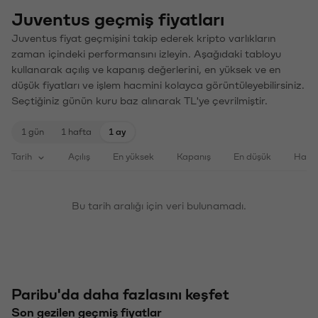
Juventus geçmiş fiyatları
Juventus fiyat geçmişini takip ederek kripto varlıkların
zaman içindeki performansını izleyin. Aşağıdaki tabloyu
kullanarak açılış ve kapanış değerlerini, en yüksek ve en
düşük fiyatları ve işlem hacmini kolayca görüntüleyebilirsiniz.
Seçtiğiniz günün kuru baz alınarak TL'ye çevrilmiştir.
1 gün
1 hafta
1 ay
Tarih
Açılış
En yüksek
Kapanış
En düşük
Haci
Bu tarih aralığı için veri bulunamadı.
Paribu'da daha fazlasını keşfet
Son gezilen geçmiş fiyatlar