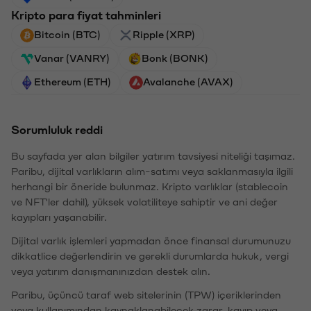
Kripto para fiyat tahminleri
Bitcoin (BTC)
Ripple (XRP)
Vanar (VANRY)
Bonk (BONK)
Ethereum (ETH)
Avalanche (AVAX)
Sorumluluk reddi
Bu sayfada yer alan bilgiler yatırım tavsiyesi niteliği taşımaz.
Paribu, dijital varlıkların alım-satımı veya saklanmasıyla ilgili
herhangi bir öneride bulunmaz. Kripto varlıklar (stablecoin
ve NFT'ler dahil), yüksek volatiliteye sahiptir ve ani değer
kayıpları yaşanabilir.
Dijital varlık işlemleri yapmadan önce finansal durumunuzu
dikkatlice değerlendirin ve gerekli durumlarda hukuk, vergi
veya yatırım danışmanınızdan destek alın.
Paribu, üçüncü taraf web sitelerinin (TPW) içeriklerinden
veya kullanımından kaynaklanabilecek zarar, kayıp veya