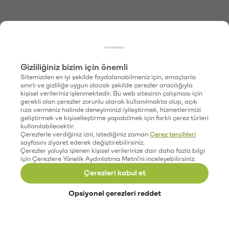
Gizliliğiniz bizim için önemli
Sitemizden en iyi şekilde faydalanabilmeniz için, amaçlarla
sınırlı ve gizliliğe uygun olacak şekilde çerezler aracılığıyla
kişisel verileriniz işlenmektedir. Bu web sitesinin çalışması için
gerekli olan çerezler zorunlu olarak kullanılmakta olup, açık
rıza vermeniz halinde deneyiminizi iyileştirmek, hizmetlerimizi
geliştirmek ve kişiselleştirme yapabilmek için farklı çerez türleri
kullanılabilecektir.
Çerezlerle verdiğiniz izni, istediğiniz zaman
Çerez tercihleri
sayfasını ziyaret ederek değiştirebilirsiniz.
Çerezler yoluyla işlenen kişisel verilerinize dair daha fazla bilgi
için Çerezlere Yönelik Aydınlatma Metni'ni inceleyebilirsiniz.
Çerezleri kabul et
Opsiyonel çerezleri reddet