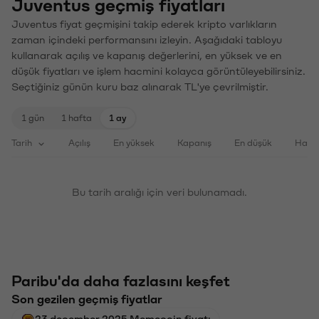
Juventus geçmiş fiyatları
Juventus fiyat geçmişini takip ederek kripto varlıkların
zaman içindeki performansını izleyin. Aşağıdaki tabloyu
kullanarak açılış ve kapanış değerlerini, en yüksek ve en
düşük fiyatları ve işlem hacmini kolayca görüntüleyebilirsiniz.
Seçtiğiniz günün kuru baz alınarak TL'ye çevrilmiştir.
1 gün
1 hafta
1 ay
Tarih
Açılış
En yüksek
Kapanış
En düşük
Haci
Bu tarih aralığı için veri bulunamadı.
Paribu'da daha fazlasını keşfet
Son gezilen geçmiş fiyatlar
23 december 2025 Memecoin fiyatı