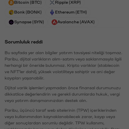
Bitcoin (BTC)
Ripple (XRP)
Bonk (BONK)
Ethereum (ETH)
Synapse (SYN)
Avalanche (AVAX)
Sorumluluk reddi
Bu sayfada yer alan bilgiler yatırım tavsiyesi niteliği taşımaz.
Paribu, dijital varlıkların alım-satımı veya saklanmasıyla ilgili
herhangi bir öneride bulunmaz. Kripto varlıklar (stablecoin
ve NFT'ler dahil), yüksek volatiliteye sahiptir ve ani değer
kayıpları yaşanabilir.
Dijital varlık işlemleri yapmadan önce finansal durumunuzu
dikkatlice değerlendirin ve gerekli durumlarda hukuk, vergi
veya yatırım danışmanınızdan destek alın.
Paribu, üçüncü taraf web sitelerinin (TPW) içeriklerinden
veya kullanımından kaynaklanabilecek zarar, kayıp veya
diğer sonuçlardan sorumlu değildir. TPW kullanımı,
varlıklarınızda kayıp veya değer düşüşüne yol açabilir. Bazı