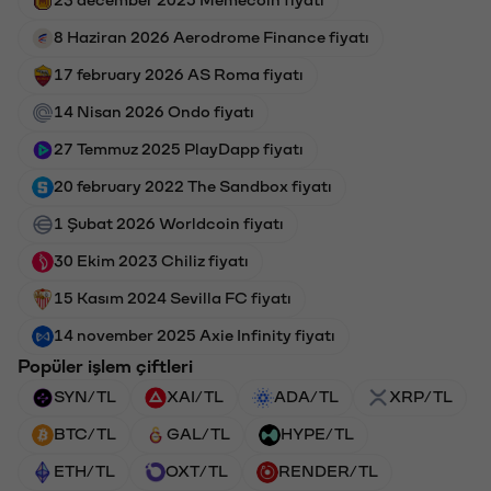
8 Haziran 2026 Aerodrome Finance fiyatı
17 february 2026 AS Roma fiyatı
14 Nisan 2026 Ondo fiyatı
27 Temmuz 2025 PlayDapp fiyatı
20 february 2022 The Sandbox fiyatı
1 Şubat 2026 Worldcoin fiyatı
30 Ekim 2023 Chiliz fiyatı
15 Kasım 2024 Sevilla FC fiyatı
14 november 2025 Axie Infinity fiyatı
Popüler işlem çiftleri
SYN/TL
XAI/TL
ADA/TL
XRP/TL
BTC/TL
GAL/TL
HYPE/TL
ETH/TL
OXT/TL
RENDER/TL