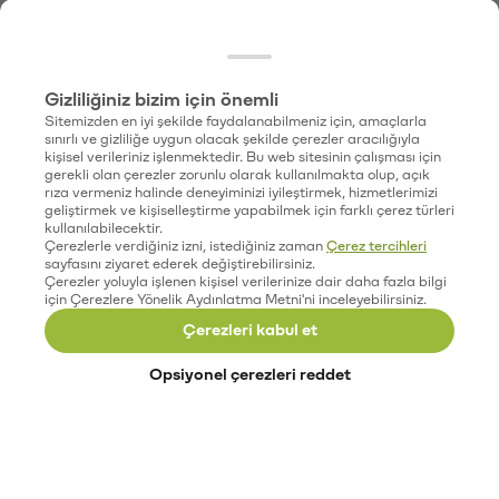
Gizliliğiniz bizim için önemli
Sitemizden en iyi şekilde faydalanabilmeniz için, amaçlarla
sınırlı ve gizliliğe uygun olacak şekilde çerezler aracılığıyla
kişisel verileriniz işlenmektedir. Bu web sitesinin çalışması için
gerekli olan çerezler zorunlu olarak kullanılmakta olup, açık
rıza vermeniz halinde deneyiminizi iyileştirmek, hizmetlerimizi
geliştirmek ve kişiselleştirme yapabilmek için farklı çerez türleri
kullanılabilecektir.
Çerezlerle verdiğiniz izni, istediğiniz zaman
Çerez tercihleri
sayfasını ziyaret ederek değiştirebilirsiniz.
Çerezler yoluyla işlenen kişisel verilerinize dair daha fazla bilgi
için Çerezlere Yönelik Aydınlatma Metni'ni inceleyebilirsiniz.
Çerezleri kabul et
Opsiyonel çerezleri reddet