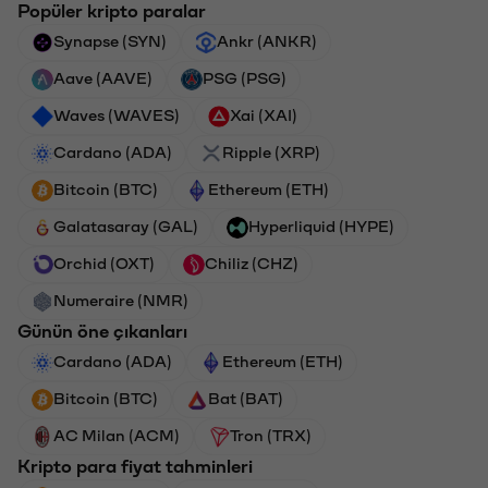
Popüler kripto paralar
Synapse (SYN)
Ankr (ANKR)
Aave (AAVE)
PSG (PSG)
Waves (WAVES)
Xai (XAI)
Cardano (ADA)
Ripple (XRP)
Bitcoin (BTC)
Ethereum (ETH)
Galatasaray (GAL)
Hyperliquid (HYPE)
Orchid (OXT)
Chiliz (CHZ)
Numeraire (NMR)
Günün öne çıkanları
Cardano (ADA)
Ethereum (ETH)
Bitcoin (BTC)
Bat (BAT)
AC Milan (ACM)
Tron (TRX)
Kripto para fiyat tahminleri