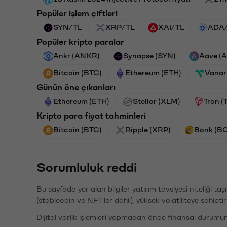
Popüler işlem çiftleri
SYN/TL
XRP/TL
XAI/TL
ADA
Popüler kripto paralar
Ankr (ANKR)
Synapse (SYN)
Aave (
Bitcoin (BTC)
Ethereum (ETH)
Vanar
Günün öne çıkanları
Ethereum (ETH)
Stellar (XLM)
Tron (
Kripto para fiyat tahminleri
Bitcoin (BTC)
Ripple (XRP)
Bonk (B
Sorumluluk reddi
Bu sayfada yer alan bilgiler yatırım tavsiyesi niteliği ta
(stablecoin ve NFT'ler dahil), yüksek volatiliteye sahipti
Dijital varlık işlemleri yapmadan önce finansal durumu