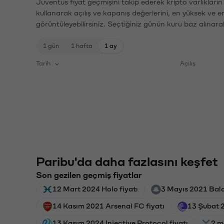
Juventus fiyat geçmişini takip ederek kripto varlıkları
kullanarak açılış ve kapanış değerlerini, en yüksek ve e
görüntüleyebilirsiniz. Seçtiğiniz günün kuru baz alınarak
1 gün
1 hafta
1 ay
Tarih
Açılış
Paribu'da daha fazlasını keşfet
Son gezilen geçmiş fiyatlar
12 Mart 2024 Holo fiyatı
3 Mayıs 2021 Bala
14 Kasım 2021 Arsenal FC fiyatı
13 Şubat 2
13 Kasım 2024 Injective Protocol fiyatı
2 m