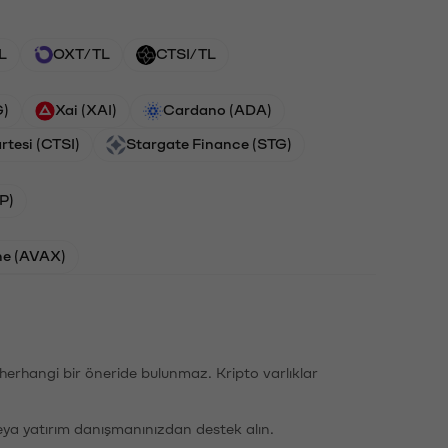
L
OXT/TL
CTSI/TL
G)
Xai (XAI)
Cardano (ADA)
rtesi (CTSI)
Stargate Finance (STG)
P)
he (AVAX)
li herhangi bir öneride bulunmaz. Kripto varlıklar
eya yatırım danışmanınızdan destek alın.