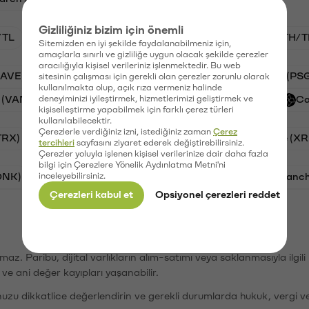
Gizliliğiniz bizim için önemli
/TL
BTC/TL
VANRY/TL
GAL/TL
ETH/T
Sitemizden en iyi şekilde faydalanabilmeniz için,
amaçlarla sınırlı ve gizliliğe uygun olacak şekilde çerezler
aracılığıyla kişisel verileriniz işlenmektedir. Bu web
AAVE)
Ripple (XRP)
Waves (WAVES)
PSG (PS
sitesinin çalışması için gerekli olan çerezler zorunlu olarak
kullanılmakta olup, açık rıza vermeniz halinde
 (VANRY)
deneyiminizi iyileştirmek, hizmetlerimizi geliştirmek ve
Galatasaray (GAL)
Orchid (OXT)
Ca
kişiselleştirme yapabilmek için farklı çerez türleri
kullanılabilecektir.
Çerezlerle verdiğiniz izni, istediğiniz zaman
Çerez
TRX)
Cardano (ADA)
Bitcoin (BTC)
Ripple (XR
tercihleri
sayfasını ziyaret ederek değiştirebilirsiniz.
Çerezler yoluyla işlenen kişisel verilerinize dair daha fazla
bilgi için Çerezlere Yönelik Aydınlatma Metni'ni
ONK)
inceleyebilirsiniz.
Ethereum (ETH)
Synapse (SYN)
Avalanc
Çerezleri kabul et
Opsiyonel çerezleri reddet
şımaz. Paribu, dijital varlıkların alım-satımı veya saklanmasıyla ilgi
r ve ani değer kayıpları yaşanabilir.
nuzu dikkatlice değerlendirin ve gerekli durumlarda hukuk, vergi v