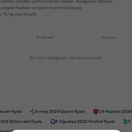
n zaman içindeki performansını izleyin. Aşağıdaki tabloyu
n düşük fiyatları ve işlem hacmini kolayca
 TL'ye çevrilmiştir.
En yüksek
Kapanış
Bu tarih aralığı için veri bulunamadı.
ncer fiyatı
6 may 2024 Quant fiyatı
14 Haziran 2024
024 Bittorrent fiyatı
5 Ağustos 2022 Orchid fiyatı
5
arch 2019 Ripple fiyatı