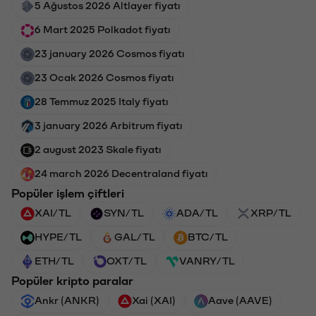
5 Ağustos 2026 Altlayer fiyatı
6 Mart 2025 Polkadot fiyatı
23 january 2026 Cosmos fiyatı
23 Ocak 2026 Cosmos fiyatı
28 Temmuz 2025 Italy fiyatı
3 january 2026 Arbitrum fiyatı
2 august 2023 Skale fiyatı
24 march 2026 Decentraland fiyatı
Popüler işlem çiftleri
XAI/TL
SYN/TL
ADA/TL
XRP/TL
HYPE/TL
GAL/TL
BTC/TL
ETH/TL
OXT/TL
VANRY/TL
Popüler kripto paralar
Ankr (ANKR)
Xai (XAI)
Aave (AAVE)