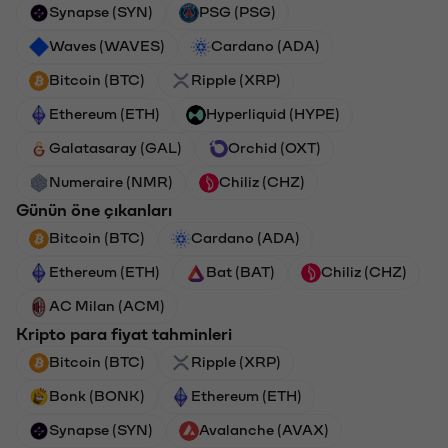
Synapse (SYN)
PSG (PSG)
Waves (WAVES)
Cardano (ADA)
Bitcoin (BTC)
Ripple (XRP)
Ethereum (ETH)
Hyperliquid (HYPE)
Galatasaray (GAL)
Orchid (OXT)
Numeraire (NMR)
Chiliz (CHZ)
Günün öne çıkanları
Bitcoin (BTC)
Cardano (ADA)
Ethereum (ETH)
Bat (BAT)
Chiliz (CHZ)
AC Milan (ACM)
Kripto para fiyat tahminleri
Bitcoin (BTC)
Ripple (XRP)
Bonk (BONK)
Ethereum (ETH)
Synapse (SYN)
Avalanche (AVAX)