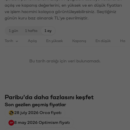
açılış ve kapanış değerlerini, en yüksek ve en düşük fiyatları
ve işlem hacmini kolayca görüntüleyebilirsiniz. Seçtiğiniz
günün kuru baz alınarak TL'ye çevrilmiştir.
1 gün
1 hafta
1 ay
Tarih
Açılış
En yüksek
Kapanış
En düşük
Haci
Bu tarih aralığı için veri bulunamadı.
Paribu'da daha fazlasını keşfet
Son gezilen geçmiş fiyatlar
28 july 2026 Orca fiyatı
8 may 2026 Optimism fiyatı