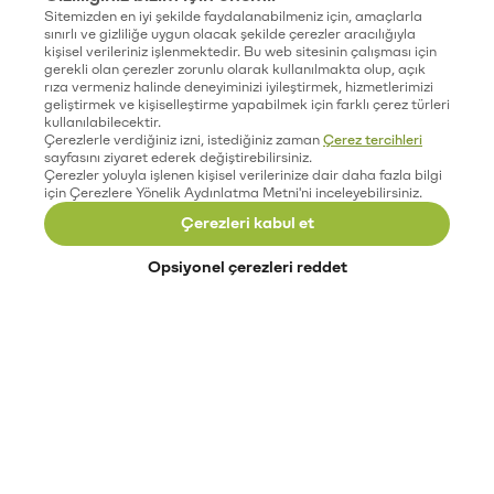
Sitemizden en iyi şekilde faydalanabilmeniz için, amaçlarla
sınırlı ve gizliliğe uygun olacak şekilde çerezler aracılığıyla
kişisel verileriniz işlenmektedir. Bu web sitesinin çalışması için
gerekli olan çerezler zorunlu olarak kullanılmakta olup, açık
rıza vermeniz halinde deneyiminizi iyileştirmek, hizmetlerimizi
geliştirmek ve kişiselleştirme yapabilmek için farklı çerez türleri
kullanılabilecektir.
Çerezlerle verdiğiniz izni, istediğiniz zaman
Çerez tercihleri
sayfasını ziyaret ederek değiştirebilirsiniz.
Çerezler yoluyla işlenen kişisel verilerinize dair daha fazla bilgi
için Çerezlere Yönelik Aydınlatma Metni'ni inceleyebilirsiniz.
Çerezleri kabul et
Opsiyonel çerezleri reddet
Paribu’yu keşfet
Eğitimler
Etkinlikler
Açık pozisyonlar