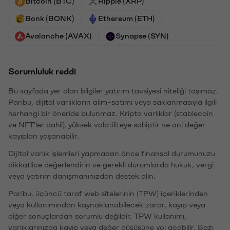
Bitcoin (BTC)
Ripple (XRP)
Bonk (BONK)
Ethereum (ETH)
Avalanche (AVAX)
Synapse (SYN)
Sorumluluk reddi
Bu sayfada yer alan bilgiler yatırım tavsiyesi niteliği taşımaz.
Paribu, dijital varlıkların alım-satımı veya saklanmasıyla ilgili
herhangi bir öneride bulunmaz. Kripto varlıklar (stablecoin
ve NFT'ler dahil), yüksek volatiliteye sahiptir ve ani değer
kayıpları yaşanabilir.
Dijital varlık işlemleri yapmadan önce finansal durumunuzu
dikkatlice değerlendirin ve gerekli durumlarda hukuk, vergi
veya yatırım danışmanınızdan destek alın.
Paribu, üçüncü taraf web sitelerinin (TPW) içeriklerinden
veya kullanımından kaynaklanabilecek zarar, kayıp veya
diğer sonuçlardan sorumlu değildir. TPW kullanımı,
varlıklarınızda kayıp veya değer düşüşüne yol açabilir. Bazı