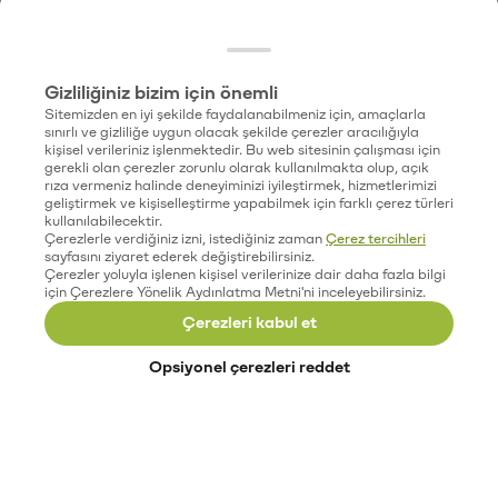
Gizliliğiniz bizim için önemli
Sitemizden en iyi şekilde faydalanabilmeniz için, amaçlarla
sınırlı ve gizliliğe uygun olacak şekilde çerezler aracılığıyla
kişisel verileriniz işlenmektedir. Bu web sitesinin çalışması için
gerekli olan çerezler zorunlu olarak kullanılmakta olup, açık
rıza vermeniz halinde deneyiminizi iyileştirmek, hizmetlerimizi
geliştirmek ve kişiselleştirme yapabilmek için farklı çerez türleri
kullanılabilecektir.
Çerezlerle verdiğiniz izni, istediğiniz zaman
Çerez tercihleri
sayfasını ziyaret ederek değiştirebilirsiniz.
Çerezler yoluyla işlenen kişisel verilerinize dair daha fazla bilgi
için Çerezlere Yönelik Aydınlatma Metni'ni inceleyebilirsiniz.
Çerezleri kabul et
Opsiyonel çerezleri reddet