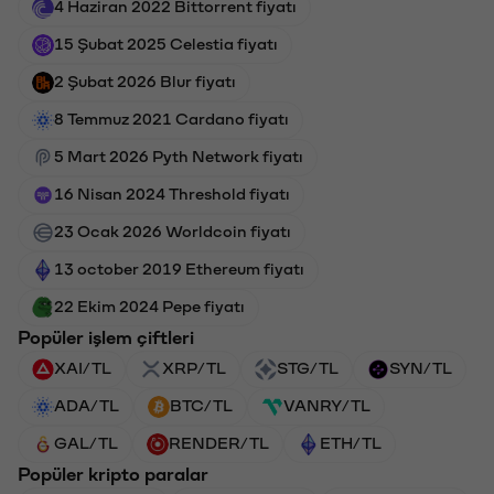
4 Haziran 2022 Bittorrent fiyatı
15 Şubat 2025 Celestia fiyatı
2 Şubat 2026 Blur fiyatı
8 Temmuz 2021 Cardano fiyatı
5 Mart 2026 Pyth Network fiyatı
16 Nisan 2024 Threshold fiyatı
23 Ocak 2026 Worldcoin fiyatı
13 october 2019 Ethereum fiyatı
22 Ekim 2024 Pepe fiyatı
Popüler işlem çiftleri
XAI/TL
XRP/TL
STG/TL
SYN/TL
ADA/TL
BTC/TL
VANRY/TL
GAL/TL
RENDER/TL
ETH/TL
Popüler kripto paralar