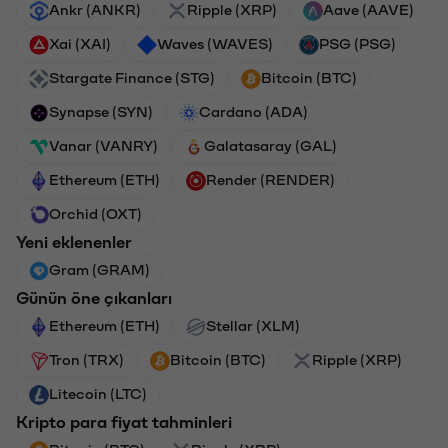
Ankr (ANKR)
Ripple (XRP)
Aave (AAVE)
Xai (XAI)
Waves (WAVES)
PSG (PSG)
Stargate Finance (STG)
Bitcoin (BTC)
Synapse (SYN)
Cardano (ADA)
Vanar (VANRY)
Galatasaray (GAL)
Ethereum (ETH)
Render (RENDER)
Orchid (OXT)
Yeni eklenenler
Gram (GRAM)
Günün öne çıkanları
Ethereum (ETH)
Stellar (XLM)
Tron (TRX)
Bitcoin (BTC)
Ripple (XRP)
Litecoin (LTC)
Kripto para fiyat tahminleri