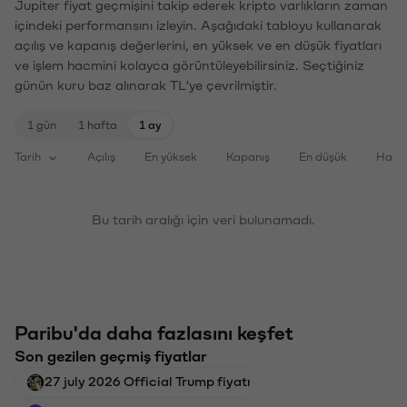
Jupiter fiyat geçmişini takip ederek kripto varlıkların zaman
içindeki performansını izleyin. Aşağıdaki tabloyu kullanarak
açılış ve kapanış değerlerini, en yüksek ve en düşük fiyatları
ve işlem hacmini kolayca görüntüleyebilirsiniz. Seçtiğiniz
günün kuru baz alınarak TL'ye çevrilmiştir.
1 gün
1 hafta
1 ay
Tarih
Açılış
En yüksek
Kapanış
En düşük
Haci
Bu tarih aralığı için veri bulunamadı.
Paribu'da daha fazlasını keşfet
Son gezilen geçmiş fiyatlar
27 july 2026 Official Trump fiyatı